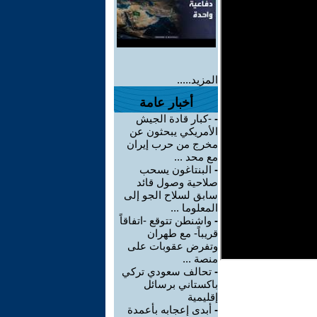
المزيد.....
أخبار عامة
-
-كبار قادة الجيش
الأمريكي يبحثون عن
مخرج من حرب إيران
مع محد ...
-
البنتاغون يسحب
صلاحية وصول قائد
سابق لسلاح الجو إلى
المعلوما ...
-
واشنطن تتوقع -اتفاقاً
قريباً- مع طهران
وتفرض عقوبات على
منصة ...
-
تحالف سعودي تركي
باكستاني برسائل
إقليمية
-
أبدى إعجابه بأعمدة