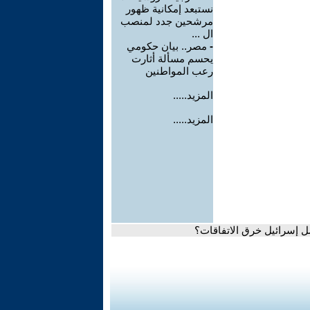
نستبعد إمكانية ظهور
مرشحين جدد لمنصب
ال ...
-
مصر.. بيان حكومي
يحسم مسألة أثارت
رعب المواطنين
المزيد.....
المزيد.....
صل إسرائيل خرق الاتفاقات؟