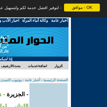
موافق - OK
لتوفير افضل خدمة لكم ولتسهيل عملي
أخبار عامة
-
وكالة أنباء المرأة
-
اخبار الأدب و
الموقع
يسارية
"من أج
حاز ال
إذا لديك
الزوار
اضافة/خدمات
بحث/الارشيف
الصفحة الرئيسية
-
أخبار عامة
-
يوتيوب التمدن
- الجزيرة
- 
اللبناني.. ل