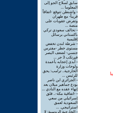
سابق لسلاح الجو إلى
المعلوما ...
-
واشنطن تتوقع -اتفاقاً
قريباً- مع طهران
وتفرض عقوبات على
منصة ...
-
تحالف سعودي تركي
باكستاني برسائل
إقليمية
-
شرطة لندن تخفض
مستوى خطر -مفترس
جنسي- لضعف البصر
فيرتكب 3 جر ...
-
أبدى إعجابه بأعمدة
ولوحات وزارة
الخارجية.. ترامب: يحق
ا
للرئيس ...
-
الجزائري ابن ناصر
يودع جماهير ميلان بعد
إنهاء عقده مع النادي ...
-
-اتفاقية مكة-.. قلق
إسرائيلي من سعي
السعودية لعمق
استراتيجي. ...
-
الخارجية الروسية: لا