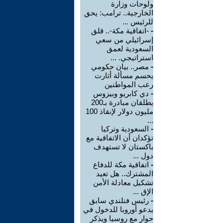
ولوحات وزارة
الخارجية.. ترامب: يحق
للرئيس ...
-
-اتفاقية مكة-.. قلق
إسرائيلي من سعي
السعودية لعمق
استراتيجي. ...
-
مصر.. بيان حكومي
يحسم مسألة أثارت
رعب المواطنين
-
دي كابريو وبيزوس
يطلقان مبادرة بـ200
مليون دولار لإنقاذ 100
...
-
السعودية وتركيا
تؤكدان أن الاتفاقية مع
باكستان لا تستهدف
دول ...
-
اتفاقية مكة للدفاع
المشترك.. هل تعيد
تشكيل معادلة الأمن
الإق ...
-
رئيس فنلندي سابق
يدعو أوروبا للدخول في
حوار مع روسيا ويذكر