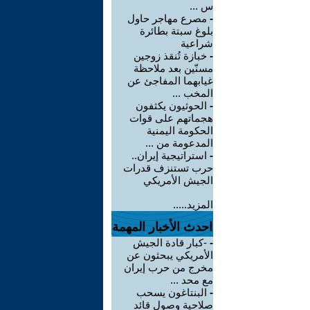
س ...
-
مصرع مهاجر حاول
بلوغ سبتة بطائرة
شراعية
-
خبازة تُنقذ زوجين
مسنّين بعد ملاحظة
غيابهما المفاجئ عن
المخب ...
-
الحوثيون يكثفون
هجماتهم على قوات
الحكومة اليمنية
المدعومة من ...
-
استراتيجية إيران..
حرب تستنزف قدرات
الجيش الأمريكي
المزيد.....
احدث الأخبار المهمة
-
-كبار قادة الجيش
الأمريكي يبحثون عن
مخرج من حرب إيران
مع محد ...
-
البنتاغون يسحب
صلاحية وصول قائد