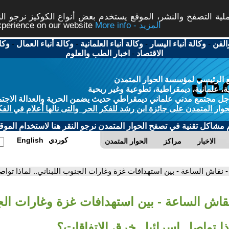
ة التصفح والنشر، الموقع يستخدم بعض أنواع الكوكيز نرجو النق
More info - المزيد
experience on our website
الفن
-
وكالة أنباء اليسار
-
وكالة أنباء العلمانية
-
وكالة أنباء العمال
-
وكا
الاقتصاد
-
اخبار الطب والعلوم
 الرئيسي لمؤسسة الحوار المتمدن
، علمانية، ديمقراطية، تطوعية وغير ربحية
ل مجتمع مدني علماني ديمقراطي حديث يضمن الحرية والعدالة الاجتم
حوار المتمدن على جائزة ابن رشد للفكر الحر والتى نالها أعلام في الفك
م مشاكل تقنية في تصفح الحوار المتمدن نرجو النقر هنا لاستخدام الموقع
كوردي
English
الاخبار
مراكز
الحوار المتمدن
- نقاش الساعة - بين استهدافات غزة وغارات الجنوب اللبناني.. لماذا توا
نقاش الساعة - بين استهدافات غزة وغارات ال
ماذا تواصل إسرائيل خرق الاتفاقات؟