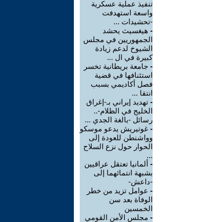
تنفيذ عملية عسكرية
واسعة استهدفت
-تحشيدات ...
-
هيغسيث يحشد
الجمهوريين في مجلس
الشيوخ لدعم زيادة
كبيرة في ال ...
-
جامعة بريطانية تخسر
استئنافها في قضية
فصل أكاديمي بسبب
انتقا ...
-
تهديد إيراني بـ-إغراق
الخليج في الظلام-..
رسائل -بالغة الجدي ...
-
غوتيريش يدعو موسكو
وواشنطن للعودة إلى
الحوار حول نزع السلاح
...
-
ألمانيا تعتقل عراقيين
بشبهة انتمائهما إلى
-داعش-
-
عوامل تزيد من خطر
الوفاة بعد سن
الخمسين
-
مجلس الأمن القومي