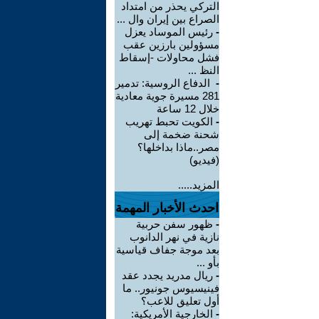
التركي يحذر من امتداد
الصراع بين إيران وال ...
-
رئيس الموساد يعزل
مسؤولين بارزين عقب
فشل محاولات -إسقاط
النظ ...
-
الدفاع الروسية: تدمير
281 مسيرة جوية معادية
خلال 12 ساعة
-
الكويت تحبط تهريب
شحنة ضخمة إلى
مصر..ماذا بداخلها؟
(فيديو)
المزيد.....
احدث الأخبار المهمة
-
ظهور سفن حربية
نازية في نهر الدانوب
بعد موجة جفاف قياسية
بأو ...
-
ريال مدريد يجدد عقد
فينيسيوس جونيور.. ما
أول تعليق للاعب؟
-
الخارجية الأمريكية: