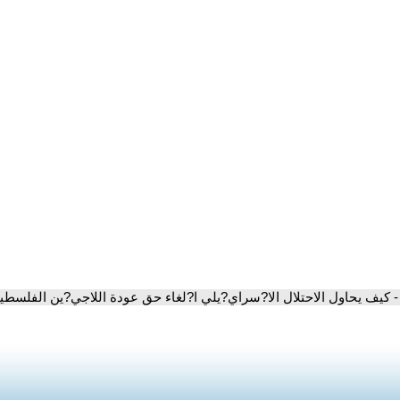
- كيف يحاول الاحتلال الا?سراي?يلي ا?لغاء حق عودة اللاجي?ين الفلسطي