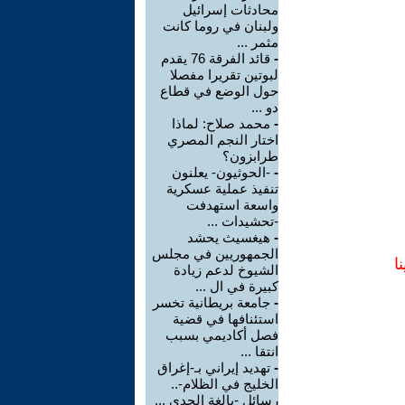
محادثات إسرائيل
ولبنان في روما كانت
مثمر ...
-
قائد الفرقة 76 يقدم
لبوتين تقريرا مفصلا
حول الوضع في قطاع
دو ...
-
محمد صلاح: لماذا
اختار النجم المصري
طرابزون؟
-
-الحوثيون- يعلنون
تنفيذ عملية عسكرية
واسعة استهدفت
-تحشيدات ...
-
هيغسيث يحشد
الجمهوريين في مجلس
ا
الشيوخ لدعم زيادة
كبيرة في ال ...
-
جامعة بريطانية تخسر
استئنافها في قضية
فصل أكاديمي بسبب
انتقا ...
-
تهديد إيراني بـ-إغراق
الخليج في الظلام-..
رسائل -بالغة الجدي ...