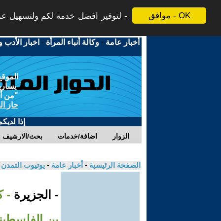
موافق - OK
لتوفير افضل خدمة لكم ولتسهيل عملي
أخبار عامة
-
وكالة أنباء المرأة
-
اخبار الأدب و
الموقع
يسارية
"من أج
حاز ال
إذا لديك
الزوار
اضافة/خدمات
بحث/الارشيف
الصفحة الرئيسية
-
أخبار عامة
-
يوتيوب التمدن
- الجزيرة
- 
ين الفلسطين