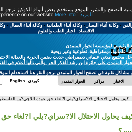
ة التصفح والنشر، الموقع يستخدم بعض أنواع الكوكيز نرجو النق
More info - المزيد
experience on our website
الفن
-
وكالة أنباء اليسار
-
وكالة أنباء العلمانية
-
وكالة أنباء العمال
-
وكا
الاقتصاد
-
اخبار الطب والعلوم
 الرئيسي لمؤسسة الحوار المتمدن
، علمانية، ديمقراطية، تطوعية وغير ربحية
ل مجتمع مدني علماني ديمقراطي حديث يضمن الحرية والعدالة الاجتم
حوار المتمدن على جائزة ابن رشد للفكر الحر والتى نالها أعلام في الفك
م مشاكل تقنية في تصفح الحوار المتمدن نرجو النقر هنا لاستخدام الموقع
كوردي
English
الاخبار
مراكز
الحوار المتمدن
- كيف يحاول الاحتلال الا?سراي?يلي ا?لغاء حق عودة اللاجي?ين الفلسطي
كيف يحاول الاحتلال الا?سراي?يلي ا?لغاء حق 
يين؟