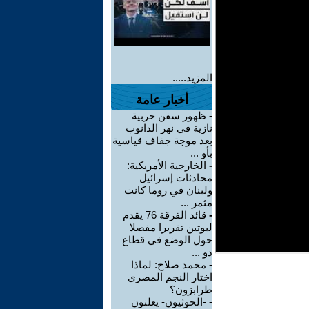
المزيد.....
أخبار عامة
-
ظهور سفن حربية
نازية في نهر الدانوب
بعد موجة جفاف قياسية
بأو ...
-
الخارجية الأمريكية:
محادثات إسرائيل
ولبنان في روما كانت
مثمر ...
-
قائد الفرقة 76 يقدم
لبوتين تقريرا مفصلا
حول الوضع في قطاع
دو ...
-
محمد صلاح: لماذا
اختار النجم المصري
طرابزون؟
-
-الحوثيون- يعلنون