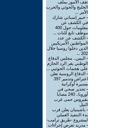
تقف الأمور بملف
الخليج والحوثي والحرب
الأمر ...
-
خبير إسباني شارك
في الكشف عن
معلومات حول 400
موظف تابع للنات ...
-
الكشف عن عدد
المواطنين الأمريكيين
الذين دخلوا روسيا خلال
202 ...
-
اليمن.. مجلس الدفاع
الوطني يقر الرد الحازم
على هجمات الحوثيي ...
-
الدفاع الروسية تعلن
اعتراض وتدمير 397
مسيرة أوكرانية
-
تحذير صحي في
أوروبا.. 240 مصابا
بفيروس حمى غرب
النيل
-
باشينيان يعلن قرب
بدء التنفيذ العملي
لمشروع -طريق ترامب-
-
مدريد تفرض إجراءات