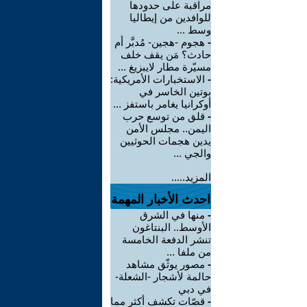
مراقبة على حدودها
للوافدين من إيطاليا
وسط ...
-
هجوم -هجين- مُدبَّر أم
حادث؟ مَن يقف خلف
مسيّرة مطار لايبزيغ ...
-
الاستخبارات الأمريكية:
بوتين الخاسر في
أوكرانيا يغامر باستفز ...
-
قلق من توسع حرب
اليمن.. مجلس الأمن
يدين هجمات الحوثيين
والجي ...
المزيد.....
احدث الأخبار المهمة
-
منها في الشرق
الأوسط.. البنتاغون
تنشر الدفعة الخامسة
من ملفا ...
-
مصور يوثّق مشاهد
حالمة لأشجار -الشعلة-
في دبي
-
قصّات تكشف أكثر مما