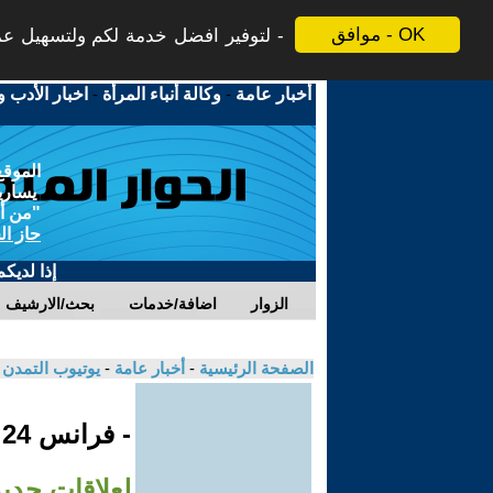
موافق - OK
لتوفير افضل خدمة لكم ولتسهيل عملي
أخبار عامة
-
وكالة أنباء المرأة
-
اخبار الأدب و
الموقع
يسارية
"من أج
حاز ال
إذا لديك
الزوار
اضافة/خدمات
بحث/الارشيف
الصفحة الرئيسية
-
أخبار عامة
-
يوتيوب التمدن
- فرانس 24
لعلاقات جدي