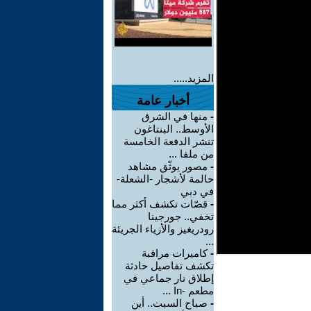
المزيد.....
أخبار عامة
-
منها في الشرق
الأوسط.. البنتاغون
تنشر الدفعة الخامسة
من ملفا ...
-
مصور يوثّق مشاهد
حالمة لأشجار -الشعلة-
في دبي
-
قصّات تكشف أكثر مما
تخفي.. جورجينا
رودريغيز والأزياء الجريئة
...
-
كاميرات مراقبة
تكشف تفاصيل حادثة
إطلاق نار جماعي في
مطعم -In ...
-
صباح السبت.. أين