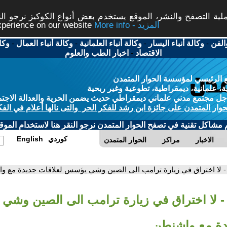
ة التصفح والنشر، الموقع يستخدم بعض أنواع الكوكيز نرجو النق
More info - المزيد
experience on our website
الفن
-
وكالة أنباء اليسار
-
وكالة أنباء العلمانية
-
وكالة أنباء العمال
-
وكا
الاقتصاد
-
اخبار الطب والعلوم
 الرئيسي لمؤسسة الحوار المتمدن
، علمانية، ديمقراطية، تطوعية وغير ربحية
ل مجتمع مدني علماني ديمقراطي حديث يضمن الحرية والعدالة الاجتم
حوار المتمدن على جائزة ابن رشد للفكر الحر والتى نالها أعلام في الفك
م مشاكل تقنية في تصفح الحوار المتمدن نرجو النقر هنا لاستخدام الموقع
كوردي
English
الاخبار
مراكز
الحوار المتمدن
- لا اختراق في زيارة ترامب الى الصين وشي يؤسس لعلاقات جديدة مع و
- لا اختراق في زيارة ترامب الى الصين وش
دة مع واشنطن