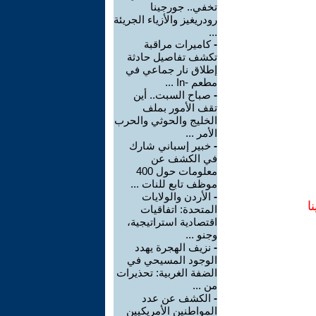
تخفي.. جورجينا
رودريغيز والأزياء الجريئة
...
-
كاميرات مراقبة
تكشف تفاصيل حادثة
إطلاق نار جماعي في
مطعم -In ...
-
صباح السبت.. أين
تقف الأمور بملف
الخليج والحوثي والحرب
الأمر ...
-
خبير إسباني شارك
في الكشف عن
معلومات حول 400
موظف تابع للنات ...
-
الأردن والولايات
ا
المتحدة: اتفاقيات
اقتصادية استراتيجية،
وجنو ...
-
نزيف الهجرة يهدد
الوجود المسيحي في
الضفة الغربية: تحذيرات
من ...
-
الكشف عن عدد
المواطنين الأمريكيين