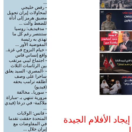
...
-
رفض خليجي
لمحاولات إيران تحويل
مضيق هرمز إلى أداة
للضغط والت ...
-
مدفيديف: روسيا
ستنتصر رغم كل ما
تهذي به رئيسة
المفوضية الأور ...
-
خيام النزوح في غزة..
واقع إنساني قاس
-
اجتماع ليبي مرتقب
بين الرئاسات الثلاث
-
-المصري- السيد يعلق
ساخرا على وصف
أطلقه ترامب بحقه
(فيديو)
-
سوريا.. مخالفة
مرورية تنتهي بـ -مباراة
ملاكمة- في درعا (فيدي
...
-
فانس: الولايات
جاد الأفلام الجيدة
المتحدة حققت تقدما
في المفاوضات مع
ا
إيران خلال ...