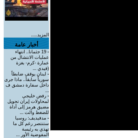
المزيد.....
أخبار عامة
-
19 جثمانا.. انتهاء
عمليات الانتشال من
عمارة -كرم- بغزة
(فيدي ...
-
لبنان يوقف ضابطاً
سورياً سابقاً.. ماذا جرى
داخل سفارة دمشق ف
...
-
رفض خليجي
لمحاولات إيران تحويل
مضيق هرمز إلى أداة
للضغط والت ...
-
مدفيديف: روسيا
ستنتصر رغم كل ما
تهذي به رئيسة
المفوضية الأور ...