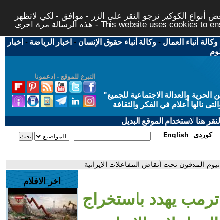
 أنواع الكوكيز نرجو النقر على الزر - موافق - لكي لاتظهر
This website uses cookies to ensure you ge
وكالة أنباء العمال
-
وكالة أنباء حقوق الإنسان
-
اخبار الرياضة
-
اخبار
لوم
التبرع للموقع - ادعمونا
حرية والعدالة الاجتماعية للجميع
"
تى نالها أعلام في الفكر والثقافة
قر هنا لاستخدام الموقع البديل
كوردي
English
انيوم المدفون تحت أنقاض المفاعلات الإيرانية
اخر الافلام
. ترمب يهدد باستخراج