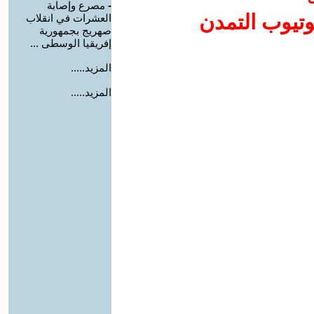
-
مصرع وإصابة
وتيوب التمدن
العشرات في انقلاب
صهريج بجمهورية
إفريقيا الوسطى ...
المزيد.....
المزيد.....