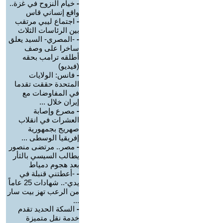
-
خيام النزوح في غزة..
واقع إنساني قاس
-
اجتماع ليبي مرتقب
بين الرئاسات الثلاث
-
-المصري- السيد يعلق
ساخرا على وصف
أطلقه ترامب بحقه
(فيديو)
-
فانس: الولايات
المتحدة حققت تقدما
في المفاوضات مع
إيران خلال ...
-
مصرع وإصابة
العشرات في انقلاب
صهريج بجمهورية
إفريقيا الوسطى ...
-
مصر.. مرتضى منصور
يطالب السيسي بالثأر
بعد هجوم دمياط
-
-أعطتني قنبلة في
يدي-.. شهادات 25 عاماً
من الرعب تهز بيت سار
...
-
السكة الحديد تقدم
خدمة نقل متميزة