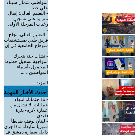
لمواطني شمال سيناء
علي خط ...
-
التعليم العالي: إقبال
متزايد على تسجيل
رغبات المرحلة الأولى
...
-
التعليم العالي: نجاح
فريق طبي بمستشفيات
سوهاج الجامعية في إن
...
-
نشأت حتة يتحرك
لمواجهة تسجيل خطوط
المحمول بأسماء
المواطنين د ...
المزيد.....
احدث الأخبار المهمة
-
19 جثمانا.. انتهاء
عمليات الانتشال من
عمارة -كرم- بغزة
(فيدي ...
-
لبنان يوقف ضابطاً
سورياً سابقاً.. ماذا جرى
داخل سفارة دمشق ف