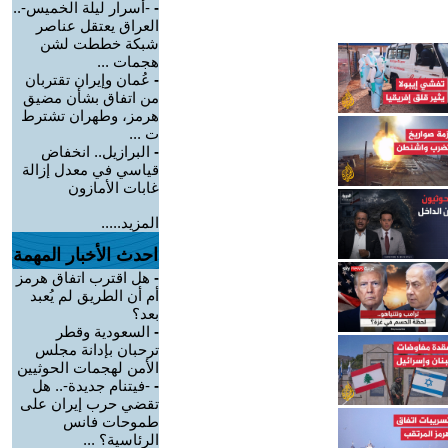
-
-أسرار ليلة الخميس-..
العراق يعتقل عناصر
شبكة خططت لشن
هجمات ...
-
عُمان وإيران تقتربان
من اتفاق بشأن مضيق
هرمز، وطهران تشترط
ت ...
-
البرازيل.. انخفاض
قياسي في معدل إزالة
غابات الأمازون
المزيد.....
احدث الأخبار المهمة
-
هل اقترب اتفاق هرمز
أم أن الطريق لم يُعبد
بعد؟
-
السعودية وقطر
ترحبان بإدانة مجلس
الأمن لهجمات الحوثيين
-
-فيتنام جديدة-.. هل
تقضي حرب إيران على
طموحات فانس
الرئاسية؟ ...