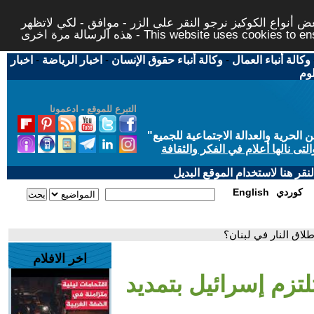
 أنواع الكوكيز نرجو النقر على الزر - موافق - لكي لاتظهر
This website uses cookies to ensure you ge
وكالة أنباء العمال
-
وكالة أنباء حقوق الإنسان
-
اخبار الرياضة
-
اخبار
لوم
التبرع للموقع - ادعمونا
حرية والعدالة الاجتماعية للجميع
"
تى نالها أعلام في الفكر والثقافة
قر هنا لاستخدام الموقع البديل
كوردي
English
لاق النار في لبنان؟
اخر الافلام
تزم إسرائيل بتمديد