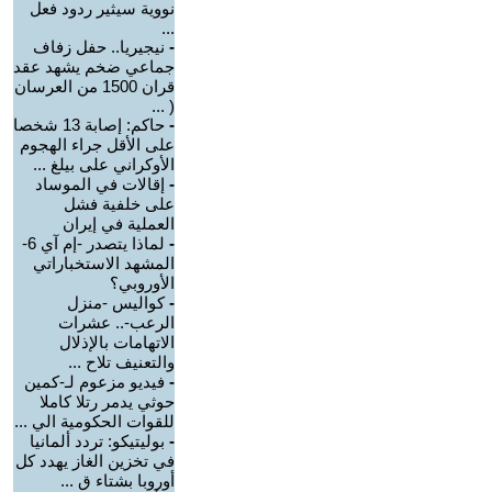
نووية سيثير ردود فعل
...
-
نيجيريا.. حفل زفاف
جماعي ضخم يشهد عقد
قران 1500 من العرسان
( ...
-
حاكم: إصابة 13 شخصا
على الأقل جراء الهجوم
الأوكراني على بيلغ ...
-
إقالات في الموساد
على خلفية فشل
العملية في إيران
-
لماذا يتصدر -إم آي 6-
المشهد الاستخباراتي
الأوروبي؟
-
كواليس -منزل
الرعب-.. عشرات
الاتهامات بالإذلال
والتعنيف تلاح ...
-
فيديو مزعوم لـ-كمين
حوثي يدمر رتلا كاملا
للقوات الحكومية الي ...
-
بوليتيكو: تردد ألمانيا
في تخزين الغاز يهدد كل
أوروبا بشتاء ق ...