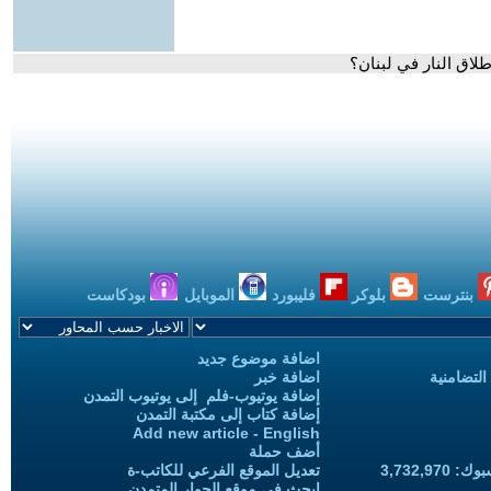
لاق النار في لبنان؟
بنترست
بلوكر
فليبورد
الموبايل
بودكاست
اضافة موضوع جديد
التضامنية
اضافة خبر
إضافة يوتيوب-فلم إلى يوتيوب التمدن
إضافة كتاب إلى مكتبة التمدن
Add new article - English
أضف حملة
3,732,97
تعديل الموقع الفرعي للكاتب-ة
ابحث في موقع الحوار المتمدن