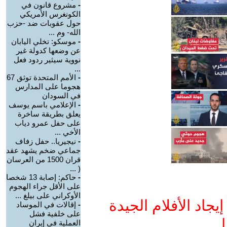
-
مشروع قانون في
الكونغرس الأمريكي
حول عقوبات ضد -حزب
الله- وم ...
-
موسكو: تخلي اليابان
عن وضعها كدولة غير
نووية سيثير ردود فعل
...
-
الأمم المتحدة توثق 67
هجوما على المدارس
في السودان
-
الإعلامي باسم يوسف
يعلق بطريقة ساخرة
على حفل عمرو دياب
الأخي ...
-
نيجيريا.. حفل زفاف
جماعي ضخم يشهد عقد
قران 1500 من العرسان
( ...
-
حاكم: إصابة 13 شخصا
على الأقل جراء الهجوم
الأوكراني على بيلغ ...
جاد الأفلام الجيدة
-
إقالات في الموساد
على خلفية فشل
ا
العملية في إيران