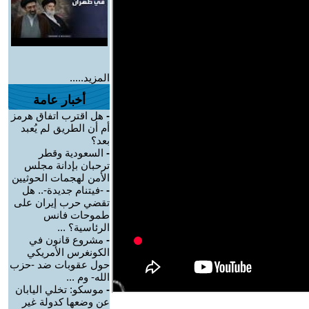
المزيد.....
أخبار عامة
-
هل اقترب اتفاق هرمز
أم أن الطريق لم يُعبد
بعد؟
-
السعودية وقطر
ترحبان بإدانة مجلس
الأمن لهجمات الحوثيين
-
-فيتنام جديدة-.. هل
تقضي حرب إيران على
طموحات فانس
الرئاسية؟ ...
-
مشروع قانون في
الكونغرس الأمريكي
حول عقوبات ضد -حزب
الله- وم ...
-
موسكو: تخلي اليابان
عن وضعها كدولة غير