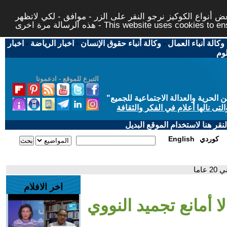
 أنواع الكوكيز نرجو النقر على الزر - موافق - لكي لاتظهر
This website uses cookies to ensure you ge
وكالة أنباء العمال
-
وكالة أنباء حقوق الإنسان
-
اخبار الرياضة
-
اخبار
لوم
التبرع للموقع - ادعمونا
حرية والعدالة الاجتماعية للجميع
"
تى نالها أعلام في الفكر والثقافة
قر هنا لاستخدام الموقع البديل
كوردي
English
اما
اخر الافلام
ا أمانع تجميد النووي