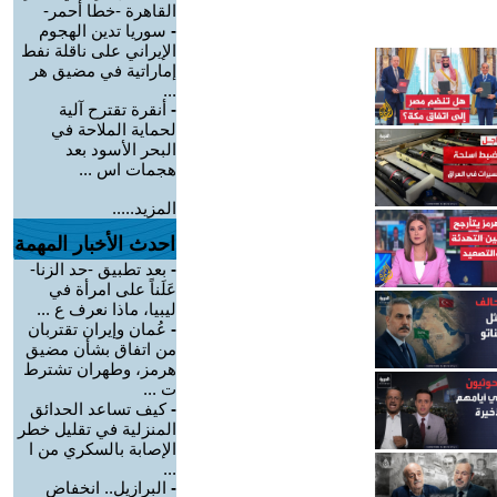
القاهرة -خطا أحمر-
-
سوريا تدين الهجوم
الإيراني على ناقلة نفط
إماراتية في مضيق هر
...
-
أنقرة تقترح آلية
لحماية الملاحة في
البحر الأسود بعد
هجمات اس ...
المزيد.....
احدث الأخبار المهمة
-
بعد تطبيق -حد الزنا-
عَلَناً على امرأة في
ليبيا، ماذا نعرف ع ...
-
عُمان وإيران تقتربان
من اتفاق بشأن مضيق
هرمز، وطهران تشترط
ت ...
-
كيف تساعد الحدائق
المنزلية في تقليل خطر
الإصابة بالسكري من ا
...
-
البرازيل.. انخفاض