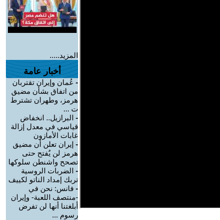
المزيد.....
أخبار عامة
-
عُمان وإيران تقتربان
من اتفاق بشأن مضيق
هرمز، وطهران تشترط
ت ...
-
البرازيل.. انخفاض
قياسي في معدل إزالة
غابات الأمازون
-
إيران تعلن أن مضيق
هرمز لن يٌفتح حتى
تصحح واشنطن سلوكها
-
الضربات الروسية
تربك إمداد الناتو لكييف
-
فانس: نحن في
-منتصف اللعبة- وإيران
أبلغتنا أنها لن تفرض
رسوم ...