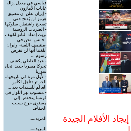
قياسي في معدل إزالة
غابات الأمازون
-
إيران تعلن أن مضيق
هرمز لن يٌفتح حتى
تصحح واشنطن سلوكها
-
الضربات الروسية
تربك إمداد الناتو لكييف
-
فانس: نحن في
-منتصف اللعبة- وإيران
أبلغتنا أنها لن تفرض
رسوم ...
-
عبد العاطي يكشف
تحركا مصريا جديدا تجاه
سوريا
-
لأول مرة في تاريخها..
الجزائر تتأهل لكأس
العالم للسيدات بعد ...
-
منسوب نهر اللوار في
فرنسا ينخفض إلى
مستوى حرج بسبب
الجفاف
جاد الأفلام الجيدة
المزيد.....
ا
المزيد.....