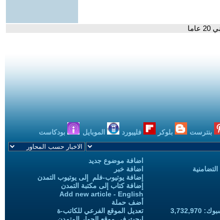
اما
بنترست
بلوكر
فليبورد
الموبايل
بودكاست
اضافة موضوع جديد
التضامنية
اضافة خبر
إضافة يوتيوب-فلم إلى يوتيوب التمدن
إضافة كتاب إلى مكتبة التمدن
Add new article - English
أضف حملة
3,732,97
تعديل الموقع الفرعي للكاتب-ة
ابحث في موقع الحوار المتمدن