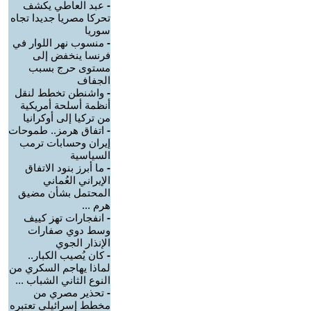
-
عبد العاطي يكشف
تحركا مصريا جديدا تجاه
سوريا
-
منسوب نهر اللوار في
فرنسا ينخفض إلى
مستوى حرج بسبب
الجفاف
-
واشنطن تخطط لنقل
أنظمة أسلحة أمريكية
من تركيا إلى أوكرانيا
-
اتفاق هرمز.. طموحات
إيران وحسابات ترمب
السياسية
-
ما أبرز بنود الاتفاق
الإيراني العُماني
المحتمل بشأن مضيق
هرم ...
-
انفجارات تهز كييف
وسط دوي صفارات
الإنذار الجوي
-
كان يُصيب الكبار..
لماذا يهاجم السكري من
النوع الثاني الشباب ...
-
تحذير مصري من
مخطط إسرائيلي تعتبره