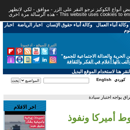
 أنواع الكوكيز نرجو النقر على الزر - موافق - لكي لاتظهر
This website uses cookies to ensure you ge
وكالة أنباء العمال
-
وكالة أنباء حقوق الإنسان
-
اخبار الرياضة
-
اخبار
لوم
التبرع للموقع - ادعمونا
حرية والعدالة الاجتماعية للجميع
"
تى نالها أعلام في الفكر والثقافة
قر هنا لاستخدام الموقع البديل
كوردي
English
اق يواجه اختبار سيادة
اخر الافلام
ط أميركا ونفوذ