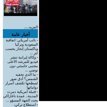
المزيد.....
أخبار عامة
-
نائب أمريكي: اتفاقية
السعودية وتركيا
وباكستان إنجاز يحسب
لتر ...
-
وكالة إيرانية تنشر
فيديو للمرشد الأعلى
مجتبى خامنئي دون
توضي ...
-
ما الذي تخفيه
الشمس؟ أدق صور
لسطحها تكشف أسرار
دواماتها
-
قنبلة أمريكية دمرت
المدينة.. عمدة ناغازاكي
يحدد الجهة المسؤو ...
-
استطلاع تركي: