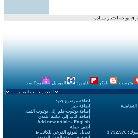
اق يواجه اختبار سيادة
بنترست
بلوكر
فليبورد
الموبايل
بودكاست
اضافة موضوع جديد
التضامنية
اضافة خبر
إضافة يوتيوب-فلم إلى يوتيوب التمدن
إضافة كتاب إلى مكتبة التمدن
Add new article - English
أضف حملة
3,732,97
تعديل الموقع الفرعي للكاتب-ة
ابحث في موقع الحوار المتمدن