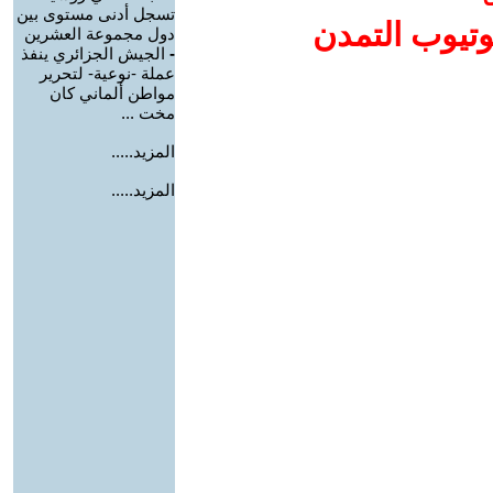
تسجل أدنى مستوى بين
وتيوب التمدن
دول مجموعة العشرين
-
الجيش الجزائري ينفذ
عملة -نوعية- لتحرير
مواطن ألماني كان
مخت ...
المزيد.....
المزيد.....