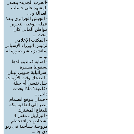
-الحزب الجديد- يتصدر
المشهد على حساب
العدالة و ...
-
الجيش الجزائري ينفذ
عملة -نوعية- لتحرير
مواطن ألماني كان
مخت ...
-
المكتب الإعلامي
لرئيس الوزراء الإسباني
سانشيز ينشر صورة له
ب ...
-
إصابة فتاة ووالدها
بسقوط مسيرة
إسرائيلية جنوبي لبنان
-
الضحك وقت الأزمات..
خلل نفسي أم حيلة
دفاعية؟ ماذا يحدث
داخل ...
-
فيدان يتوقع انضمام
مصر إلى اتفاقية مكة
للدفاع المشترك
-
البرازيل.. مقتل 4
أشخاص جراء تحطم
مروحية سياحية في ريو
دي جا ...