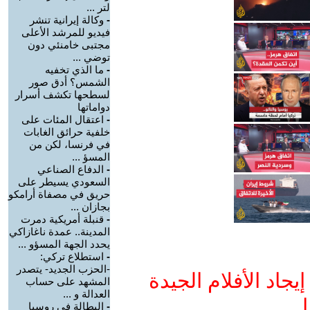
لتر ...
-
وكالة إيرانية تنشر
فيديو للمرشد الأعلى
مجتبى خامنئي دون
توضي ...
-
ما الذي تخفيه
الشمس؟ أدق صور
لسطحها تكشف أسرار
دواماتها
-
اعتقال المئات على
خلفية حرائق الغابات
في فرنسا، لكن من
المسؤ ...
-
الدفاع الصناعي
السعودي يسيطر على
حريق في مصفاة أرامكو
بجازان ...
-
قنبلة أمريكية دمرت
المدينة.. عمدة ناغازاكي
يحدد الجهة المسؤو ...
-
استطلاع تركي:
-الحزب الجديد- يتصدر
جاد الأفلام الجيدة
المشهد على حساب
العدالة و ...
ا
-
البطالة في روسيا