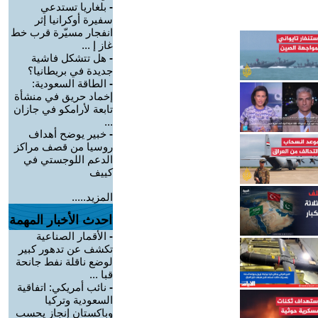
-
بلغاريا تستدعي
سفيرة أوكرانيا إثر
انفجار مسيّرة قرب خط
غاز إ ...
-
هل تتشكل فاشية
جديدة في بريطانيا؟
-
الطاقة السعودية:
إخماد حريق في منشأة
تابعة لأرامكو في جازان
...
-
خبير يوضح أهداف
روسيا من قصف مراكز
الدعم اللوجستي في
كييف
المزيد.....
احدث الأخبار المهمة
-
الأقمار الصناعية
تكشف عن تدهور كبير
لوضع ناقلة نفط جانحة
قبا ...
-
نائب أمريكي: اتفاقية
السعودية وتركيا
وباكستان إنجاز يحسب