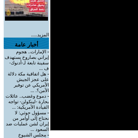
المزيد.....
أخبار عامة
-
الإمارات.. هجوم
إيراني بصاروخ يستهدف
سفينة تابعة لـ-أدنوك-
ف ...
-
هل اتفاقية مكة دلالة
على عجز الجيش
الأمريكي عن توفير
الأمن؟. ...
-
دموع وغضب.. عائلات
بحارة -لينكولن- تواجه
القيادة الأمريكية: ...
-
مسؤول حوثي: لا
نحتاج إلى أوامر من
إيران لشن عمليات ضد
السعود ...
-
مجلس الشيوخ