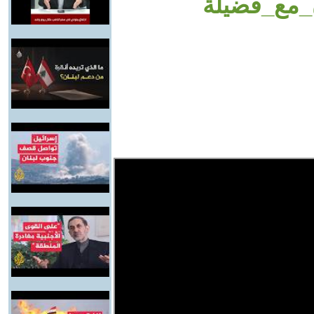
ن_مع_فضيلة