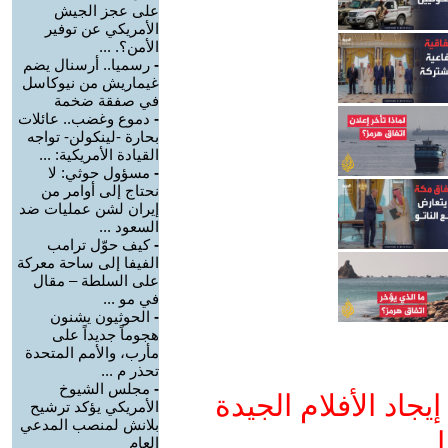
على عجز الجيش
الأمريكي عن توفير
الأمن؟. ...
-
رسميا.. أرسنال يضم
غيماريش من نيوكاسل
في صفقة ضخمة
-
دموع وغضب.. عائلات
بحارة -لينكولن- تواجه
القيادة الأمريكية: ...
-
مسؤول حوثي: لا
نحتاج إلى أوامر من
إيران لشن عمليات ضد
السعود ...
-
كيف حوّل ترامب
الفيفا إلى ساحة معركة
على السلطة – مقال
في مو ...
-
الحوثيون يشنون
هجوماً جديداً على
مأرب، والأمم المتحدة
تحذر م ...
-
مجلس الشيوخ
جاد الأفلام الجيدة
الأمريكي يؤكد ترشيح
بلانش لمنصب المدعي
ا
العام