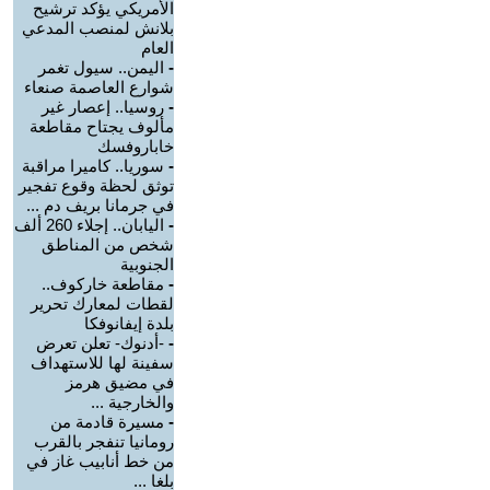
الأمريكي يؤكد ترشيح
بلانش لمنصب المدعي
العام
-
اليمن.. سيول تغمر
شوارع العاصمة صنعاء
-
روسيا.. إعصار غير
مألوف يجتاح مقاطعة
خاباروفسك
-
سوريا.. كاميرا مراقبة
توثق لحظة وقوع تفجير
في جرمانا بريف دم ...
-
اليابان.. إجلاء 260 ألف
شخص من المناطق
الجنوبية
-
مقاطعة خاركوف..
لقطات لمعارك تحرير
بلدة إيفانوفكا
-
-أدنوك- تعلن تعرض
سفينة لها للاستهداف
في مضيق هرمز
والخارجية ...
-
مسيرة قادمة من
رومانيا تنفجر بالقرب
من خط أنابيب غاز في
بلغا ...