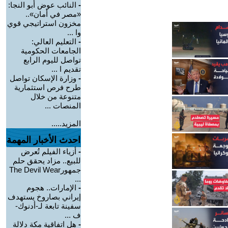
-
النائب عوض أبو النجا:
«مصر في أمان»..
مخزون استراتيجي قوي
وا ...
-
التعليم العالي:
الجامعات الحكومية
تواصل لليوم الرابع
تقديم ا ...
-
وزارة الإسكان تواصل
طرح فرص استثمارية
متنوعة من خلال
المنصات ...
المزيد.....
احدث الأخبار المهمة
-
أزياء الفيلم تُعرض
للبيع.. مزاد يحقق حلم
جمهورThe Devil Wear
...
-
الإمارات.. هجوم
إيراني بصاروخ يستهدف
سفينة تابعة لـ-أدنوك-
ف ...
-
هل اتفاقية مكة دلالة