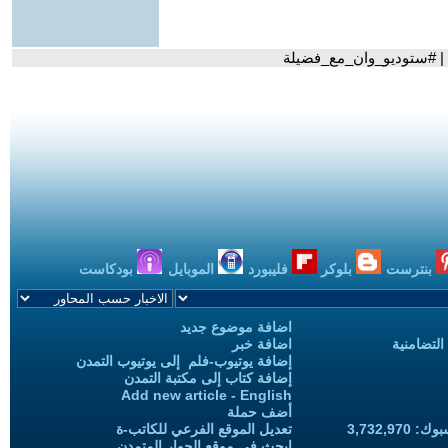
؟ | #ستوديو_وان_مع_فضيلة
بنترست
بلوكر
فليبورد
الموبايل
بودكاست
اضافة موضوع جديد
التضامنية
اضافة خبر
إضافة يوتيوب-فلم إلى يوتيوب التمدن
إضافة كتاب إلى مكتبة التمدن
Add new article - English
أضف حملة
3,732,97
تعديل الموقع الفرعي للكاتب-ة
ابحث في موقع الحوار المتمدن