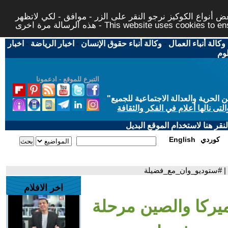
 أنواع الكوكيز نرجو النقر على الزر - موافق - لكي لاتظهر
This website uses cookies to ensure you ge
وكالة أنباء العمال
-
وكالة أنباء حقوق الإنسان
-
اخبار الرياضة
-
اخبار
لوم
التبرع للموقع - ادعمونا
حرية والعدالة الاجتماعية للجميع
"
تى نالها أعلام في الفكر والثقافة
قر هنا لاستخدام الموقع البديل
كوردي
English
؟ | #ستوديو_وان_مع_فضيلة
اخر الافلام
ميركا والصين مرحلة