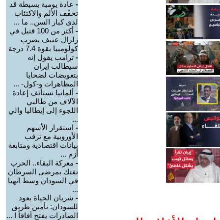
-
عادة يومية بسيطة قد
تخفّف الألم والاكتئاب
لدى كبار السن.. ما ...
-
أكثر من 100 قتيل في
زلزال عنيف يضرب
كولومبيا بقوة 7.4 درجة
-
ترامب يقول إنه
سيطالب إيران
بتعويضات لضحايا
المظاهرات و-كول- ...
-
ألمانيا تستأنف إعادة
الآلاف من طالبي
اللجوء إلى إيطاليا والي
...
-
استقرار الأسهم
الأوروبية مع ترقب
بيانات اقتصادية ومتابعة
أزم ...
-
معركة البقاء.. الحرب
تفتك بمرضى السرطان
في السودان وسط انهيا
...
-
شريان الحياة يعود
للسودان: تأمين طريق
الصادرات يفتح آفاقاً ا ...