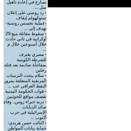
تسارع في إعادة تأهيل
سل ...
-
رد روسي على إعلان
ستوكهولم إيقاف
-عملية تجسس روسية-
تهدف إلى ...
-
سقوط مقاتلة ميغ-29
أوكرانية في ثاني حادث
خلال أسبوعين خلال م
...
-
مصري يعترف
للشرطة الكويتية
بمفاجأة صادمة بعد قتله
رجلين
-
سلام يبحث الترتيبات
المرتقبة المتعلقة بمرور
النفط العراقي عب ...
-
قوات الحكومة اليمنية
تقصف مواقع للحوثيين
-
دربه خبراء روس.. وفاة
صائد الدبابات
الإسرائيلية في حرب
أكتوب ...
-
النائب حسن هريدي:
حماية بيانات المواطن