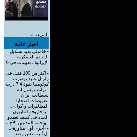
المزيد.....
أخبار عامة
-
خامنئي يعيد تشكيل
القيادة العسكرية
الإيرانية.. تعيينات في 6
...
-
أكثر من 100 قتيل في
زلزال عنيف يضرب
كولومبيا بقوة 7.4 درجة
-
ترامب يقول إنه
سيطالب إيران
بتعويضات لضحايا
المظاهرات و-كول- ...
-
زاخاروفا: النازيون
الجدد في كييف تعمدوا
مهاجمة المدنيين الأج ...
-
-أجرى أول مناورة-..
تل أبيب تعلن رصد