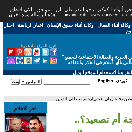
 أنواع الكوكيز نرجو النقر على الزر - موافق - لكي لاتظهر
This website uses cookies to ensure you ge
وكالة أنباء العمال
-
وكالة أنباء حقوق الإنسان
-
اخبار الرياضة
-
اخبار
لوم
التبرع للموقع - ادعمونا
حرية والعدالة الاجتماعية للجميع
"
تى نالها أعلام في الفكر والثقافة
قر هنا لاستخدام الموقع البديل
كوردي
English
نطن تجاه إيران بعد زيارة ترمب إلى الصين
اخر الافلام
ة أم تصعيد؟..