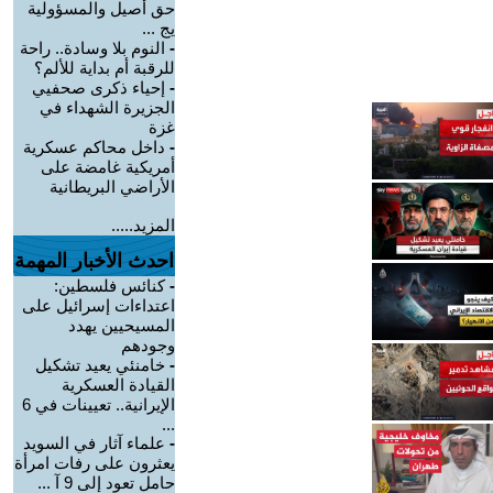
حق أصيل والمسؤولية
يج ...
-
النوم بلا وسادة.. راحة
للرقبة أم بداية للألم؟
-
إحياء ذكرى صحفيي
الجزيرة الشهداء في
غزة
-
داخل محاكم عسكرية
أمريكية غامضة على
الأراضي البريطانية
المزيد.....
احدث الأخبار المهمة
-
كنائس فلسطين:
اعتداءات إسرائيل على
المسيحيين يهدد
وجودهم
-
خامنئي يعيد تشكيل
القيادة العسكرية
الإيرانية.. تعيينات في 6
...
-
علماء آثار في السويد
يعثرون على رفات امرأة
حامل تعود إلى 9 آ ...