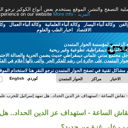
ة التصفح والنشر، الموقع يستخدم بعض أنواع الكوكيز نرجو النق
More info - المزيد
experience on our website
الفن
-
وكالة أنباء اليسار
-
وكالة أنباء العلمانية
-
وكالة أنباء العمال
-
وكا
الاقتصاد
-
اخبار الطب والعلوم
 الرئيسي لمؤسسة الحوار المتمدن
، علمانية، ديمقراطية، تطوعية وغير ربحية
ل مجتمع مدني علماني ديمقراطي حديث يضمن الحرية والعدالة الاجتم
حوار المتمدن على جائزة ابن رشد للفكر الحر والتى نالها أعلام في الفك
م مشاكل تقنية في تصفح الحوار المتمدن نرجو النقر هنا لاستخدام الموقع
كوردي
English
الاخبار
مراكز
الحوار المتمدن
- نقاش الساعة - استهداف عز الدين الحداد.. هل تمهد إسرائيل للحرب عل
نقاش الساعة - استهداف عز الدين الحداد.. هل
رب على غزة من جديد؟