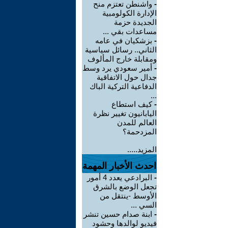
-
واشنطن تعتزم منح
الإدارة الكولومبية
الجديدة حزمة
مساعدات بقي ...
-
بزشكيان في عامه
الثاني.. رسائل سياسية
ومقابلة خارج المألوف
-
أمير سعودي يرد وسط
جدال حول الاتفاقية
الدفاعية التركية الباك
...
-
كيف استطاع
اليابانيون تغيير نظرة
العالم للمدن
المزدحمة؟
المزيد.....
احدث الأخبار المهمة
-
البرادعي يعدد 4 أمور
تجعل الوضع بالشرق
الأوسط -ينتقل من
السي ...
-
ابنة صدام حسين تنشر
فيديو لوالدها وحشود