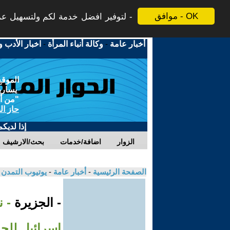
موافق - OK
لتوفير افضل خدمة لكم ولتسهيل عملي
أخبار عامة
-
وكالة أنباء المرأة
-
اخبار الأدب و
الموقع
يسارية
"من أج
حاز ال
إذا لديك
الزوار
اضافة/خدمات
بحث/الارشيف
الصفحة الرئيسية
-
أخبار عامة
-
يوتيوب التمدن
- الجزيرة
- 
إسرائيل للح