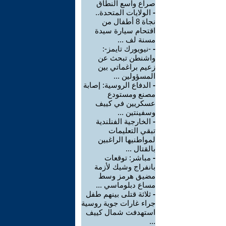
صراع واسع النطاق
-
الولايات المتحدة..
نجاة 8 أطفال من
اقتحام سيارة سيدة
مسنة لف ...
-
-نيويورك تايمز-:
واشنطن تبحث عن
زعيم براغماتي بين
المسؤولين ...
-
الدفاع الروسية: إصابة
مصنع ومستودع
عسكريين في كييف
وسفينتين ...
-
الخارجية الفنلندية
تبقي التعليمات
لمواطنيها الراغبين
بالقتال ...
-
مباشر: توقعات
بانفراج وشيك لأزمة
مضيق هرمز وسط
مساع دبلوماسي ...
-
ثلاثة قتلى بينهم طفل
جراء غارات جوية روسية
استهدفت شمال كييف
...