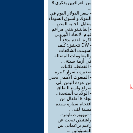
من العراقيين بذكرى 8
...
-
سعر الدولار اليوم في
البنوك والسوق السوداء
مقابل الجنيه المص ...
-
إنفانتينو ينفي مزاعم
قيام الاتحاد الأوروبي
لكرة القدم بدفع أ ...
-
DW تتحقق: كيف
أسهمت الشائعات
والمعلومات المضللة
في أزمة سبتة ...
-
القطط.. كائنات
صغيرة بأسرار كبيرة
-
المبعوث الأممي يحذر
من عودة اليمن إلى
ا
صراع واسع النطاق
-
الولايات المتحدة..
نجاة 8 أطفال من
اقتحام سيارة سيدة
مسنة لف ...
-
-نيويورك تايمز-:
واشنطن تبحث عن
زعيم براغماتي بين
المسؤولين ...