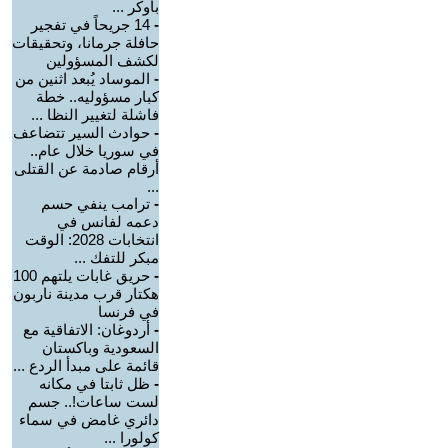
بأوكر ...
-
14 جريحاً في تفجير
حافلة جرمانا، وتحقيقات
لكشف المسؤولين
-
الموساد يُبعد اثنين من
كبار مسؤوليه.. خطة
فاشلة لتغيير النظا ...
-
حوادث السير تتضاعف
في سوريا خلال عام..
أرقام صادمة عن القتلى
...
-
ترامب ينفي حسم
دعمه لفانس في
انتخابات 2028: الوقت
مبكر للتفك ...
-
حريق غابات يلتهم 100
هكتار قرب مدينة ناربون
في فرنسا
-
أردوغان: الاتفاقية مع
السعودية وباكستان
قائمة على مبدأ الردع ...
-
ظل ثابتا في مكانه
لست ساعات!.. جسم
دائري غامض في سماء
كولورا ...