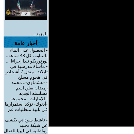
المزيد.....
أخبار عامة
-
الحصول على الماء
بالتناوب كل 48 ساعة..
بورتوريكو تبدأ إجراءا ...
-
مأساة مدرسية في
تايلاند.. مقتل 7 أشخاص
في هجوم مسلح
-
-عشماوي-.. محمد
رمضان يعلن اسم
مسلسله الجديد
-
الإمارات.. مجموعة
-أدنوك- تؤكد استمرارها
في تلبية متطلبات عم
...
-
ناشط سوداني يكشف
عن شبكة تجنيد
مواطنيه في ليبيا للقتال