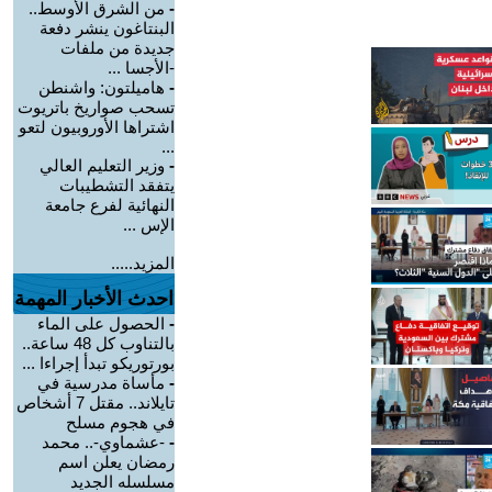
-
من الشرق الأوسط..
البنتاغون ينشر دفعة
جديدة من ملفات
-الأجسا ...
-
هاميلتون: واشنطن
تسحب صواريخ باتريوت
اشتراها الأوروبيون لتعو
...
-
وزير التعليم العالي
يتفقد التشطيبات
النهائية لفرع جامعة
الإس ...
المزيد.....
احدث الأخبار المهمة
-
الحصول على الماء
بالتناوب كل 48 ساعة..
بورتوريكو تبدأ إجراءا ...
-
مأساة مدرسية في
تايلاند.. مقتل 7 أشخاص
في هجوم مسلح
-
-عشماوي-.. محمد
رمضان يعلن اسم
مسلسله الجديد