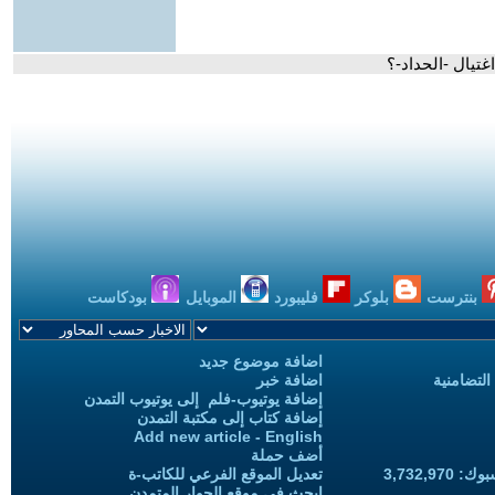
غتيال -الحداد-؟
بنترست
بلوكر
فليبورد
الموبايل
بودكاست
اضافة موضوع جديد
التضامنية
اضافة خبر
إضافة يوتيوب-فلم إلى يوتيوب التمدن
إضافة كتاب إلى مكتبة التمدن
Add new article - English
أضف حملة
3,732,97
تعديل الموقع الفرعي للكاتب-ة
ابحث في موقع الحوار المتمدن