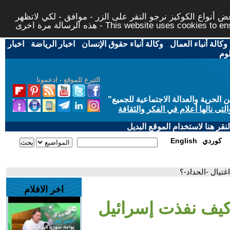
 أنواع الكوكيز نرجو النقر على الزر - موافق - لكي لاتظهر
This website uses cookies to ensure you ge
وكالة أنباء العمال
-
وكالة أنباء حقوق الإنسان
-
اخبار الرياضة
-
اخبار
لوم
التبرع للموقع - ادعمونا
حرية والعدالة الاجتماعية للجميع
"
تى نالها أعلام في الفكر والثقافة
قر هنا لاستخدام الموقع البديل
كوردي
English
غتيال -الحداد-؟
اخر الافلام
 كيف نفذت إسرائيل