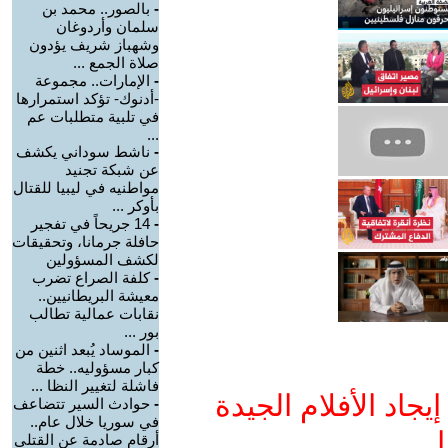
-
بالصور.. محمد بن
سلمان وأردوغان
وشهباز شريف يؤدون
صلاة الجمع ...
-
الإمارات.. مجموعة
-أدنوك- تؤكد استمرارها
في تلبية متطلبات عم
...
-
ناشط سوداني يكشف
عن شبكة تجنيد
مواطنيه في ليبيا للقتال
بأوكر ...
-
14 جريحاً في تفجير
حافلة جرمانا، وتحقيقات
لكشف المسؤولين
-
كلفة الصراع تضرب
معيشة البريطانيين..
نقابات عمالية تطالب
بور ...
-
الموساد يُبعد اثنين من
كبار مسؤوليه.. خطة
فاشلة لتغيير النظا ...
جاد الأفلام الجيدة
-
حوادث السير تتضاعف
في سوريا خلال عام..
ا
أرقام صادمة عن القتلى