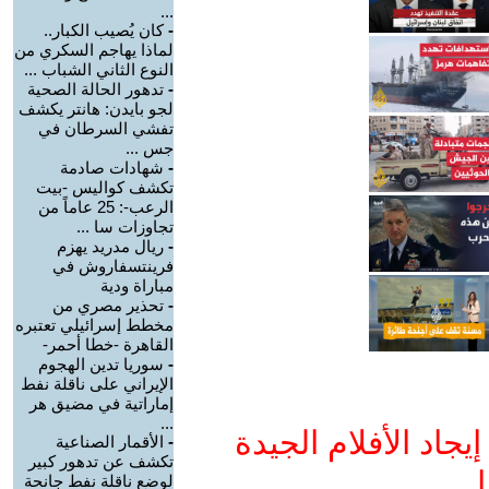
...
-
كان يُصيب الكبار..
لماذا يهاجم السكري من
النوع الثاني الشباب ...
-
تدهور الحالة الصحية
لجو بايدن: هانتر يكشف
تفشي السرطان في
جس ...
-
شهادات صادمة
تكشف كواليس -بيت
الرعب-: 25 عاماً من
تجاوزات سا ...
-
ريال مدريد يهزم
فرينتسفاروش في
مباراة ودية
-
تحذير مصري من
مخطط إسرائيلي تعتبره
القاهرة -خطا أحمر-
-
سوريا تدين الهجوم
الإيراني على ناقلة نفط
إماراتية في مضيق هر
...
جاد الأفلام الجيدة
-
الأقمار الصناعية
تكشف عن تدهور كبير
ا
لوضع ناقلة نفط جانحة