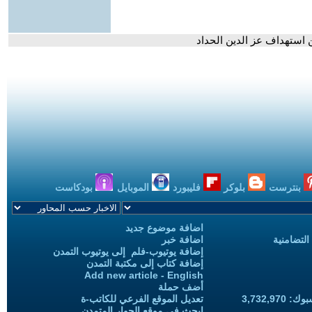
لن استهداف عز الدين الحداد
بنترست
بلوكر
فليبورد
الموبايل
بودكاست
اضافة موضوع جديد
التضامنية
اضافة خبر
إضافة يوتيوب-فلم إلى يوتيوب التمدن
إضافة كتاب إلى مكتبة التمدن
Add new article - English
أضف حملة
3,732,97
تعديل الموقع الفرعي للكاتب-ة
ابحث في موقع الحوار المتمدن