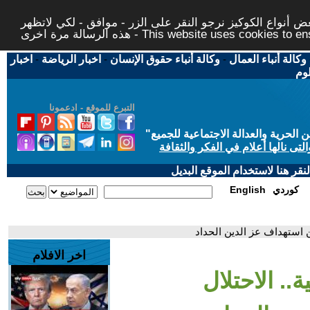
 أنواع الكوكيز نرجو النقر على الزر - موافق - لكي لاتظهر
This website uses cookies to ensure you ge
وكالة أنباء العمال
-
وكالة أنباء حقوق الإنسان
-
اخبار الرياضة
-
اخبار
لوم
التبرع للموقع - ادعمونا
حرية والعدالة الاجتماعية للجميع
"
تى نالها أعلام في الفكر والثقافة
قر هنا لاستخدام الموقع البديل
كوردي
English
لن استهداف عز الدين الحداد
اخر الافلام
.. الاحتلال