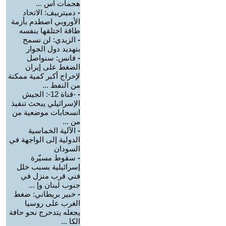
هجمات اس ...
-
دميترييف: الاتحاد
الأوروبي اصطدم بأزمة
طاقة اختلقها بنفسه
-
الزيدي: لن نسمح
بتهديد دول الجوار
-
فانس: سنواصل
الضغط على إيران
لإخراج أكبر كمية ممكنة
من النفط ...
-
-قناة 12-: الجيش
الإسرائيلي يبحث تنفيذ
انسحابات موضعية من
من ...
-
الآلية الخماسية
الدولية إلى الواجهة في
السودان
-
سقوط مسيّرة
إسرائيلية بسبب خلل
فني قرب منزل في
جنوب لبنان وإ ...
-
خبير بريطاني: ضغط
الغرب على روسيا
يجعله يتدحرج نحو حافة
الكا ...