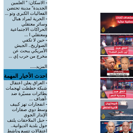
-
الاسكان: ” العلمين
الجديدة” مدينة تحتضن
الفعاليات الكبرى وتو ...
-
الحرية لمراد هبال
وسائر معتقلي
الحراكات الاجتماعية
ومعتقلي ا ...
-
حين لا تكفي
الصواريخ.. الجيش
الأمريكي يبحث عن
مخرج من حرب إي ...
المزيد.....
احدث الأخبار المهمة
-
العراق يعلن اعتقال
شبكة خططت لهجمات
بطائرات مسيّرة ضد
-أهداف ...
-
انفجارات تهز كييف
وسط دوي صفارات
الإنذار الجوي
-
حبل الملاحقات يلتف
حول بلدية الديوانية..
اعتقالات تتسع وناشط