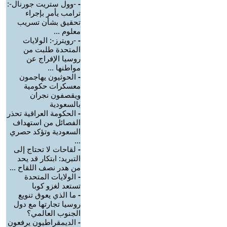
-
-وول ستريت جورنال-:
ترامب يأمر بإجراء
تحقيق بشأن تسريب
معلوم ...
-
-رويترز-: الولايات
المتحدة طلبت من
روسيا الإفراج عن
مواطنها ...
-
الحوثيون يهاجمون
معسكرات حكومية
ويقصفون نجران
بالسعودية
-
الحكومة العراقية تحذر
الفصائل من استهداف
السعودية وتؤكد حصري
...
-
لقاحات لا تحتاج إلى
التبريد: ابتكار قد يحد
من هدر نصف اللقاح ...
-
الولايات المتحدة
تستعد لغزو كوبا
-
ما الذي يعوق تنويع
روسيا تجارتها مع دول
الجنوب العالمي؟
-
الديمقراطيون يرفعون