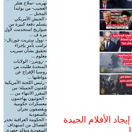
تهريب -سلاح هتلر
العجيب- من بولندا
المحتل ...
-
الجيش الأمريكي
يتسلم دفعة كبيرة من
صواريخ استخدمت لأول
مرة ف ...
-
-وول ستريت جورنال-:
ترامب يأمر بإجراء
تحقيق بشأن تسريب
معلوم ...
-
-رويترز-: الولايات
المتحدة طلبت من
روسيا الإفراج عن
مواطنها ...
-
رئيس اللجنة الأمريكية
للفنون الجميلة: من
المقرر الانتهاء من ...
-
الحوثيون يهاجمون
معسكرات حكومية
ويقصفون نجران
بالسعودية
جاد الأفلام الجيدة
-
الحكومة العراقية تحذر
الفصائل من استهداف
ا
السعودية وتؤكد حصري