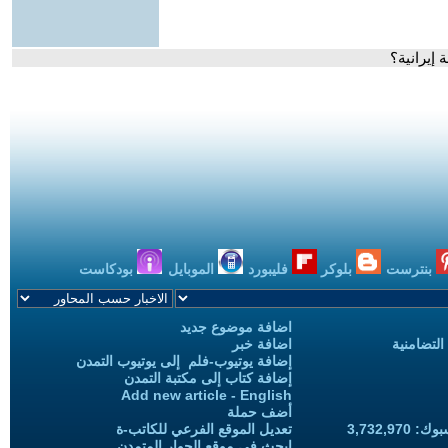
إيرانية؟
بنترست
بلوكر
فليبورد
الموبايل
بودكاست
اضافة موضوع جديد
التضامنية
اضافة خبر
إضافة يوتيوب-فلم إلى يوتيوب التمدن
إضافة كتاب إلى مكتبة التمدن
Add new article - English
أضف حملة
3,732,97
تعديل الموقع الفرعي للكاتب-ة
ابحث في موقع الحوار المتمدن