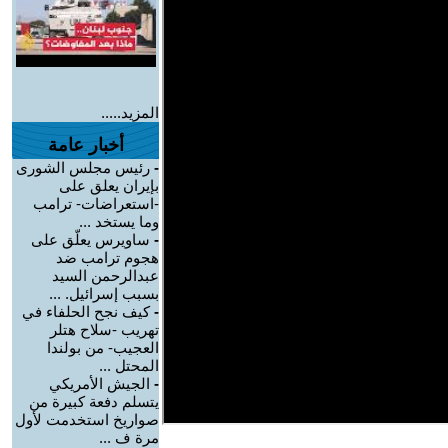
المزيد.....
أخبار عامة
-
رئيس مجلس الشورى
بإيران يعلق على
-استعراضات- ترامب
وما يستخد ...
-
ساويرس يعلّق على
هجوم ترامب ضد
عبدالرحمن السيد
بسبب إسرائيل. ...
-
كيف نجح الحلفاء في
تهريب -سلاح هتلر
العجيب- من بولندا
المحتل ...
-
الجيش الأمريكي
يتسلم دفعة كبيرة من
صواريخ استخدمت لأول
مرة ف ...