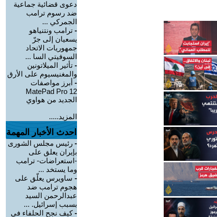
دعوى قضائية جماعية
ضد رسوم ترامب
الجمركي ...
-
ترامب ونتنياهو
يسعيان إلى جرّ
جمهوريات الاتحاد
السوفيتي السا ...
-
تأثير الميلاتونين
والمغنيسيوم على الأرق
-
أبرز مواصفات
MatePad Pro 12
الجديد من هواوي
المزيد.....
احدث الأخبار المهمة
-
رئيس مجلس الشورى
بإيران يعلق على
-استعراضات- ترامب
وما يستخد ...
-
ساويرس يعلّق على
هجوم ترامب ضد
عبدالرحمن السيد
بسبب إسرائيل. ...
-
كيف نجح الحلفاء في