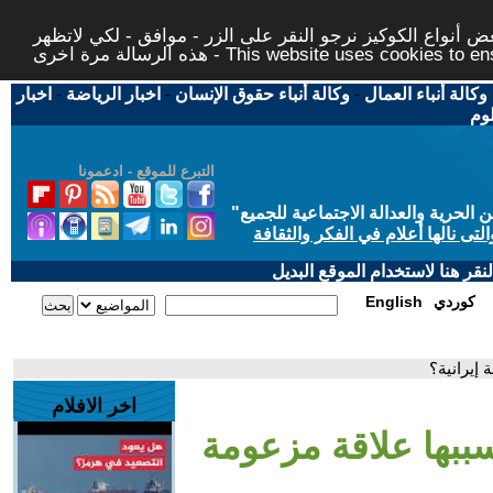
 أنواع الكوكيز نرجو النقر على الزر - موافق - لكي لاتظهر
This website uses cookies to ensure you ge
وكالة أنباء العمال
-
وكالة أنباء حقوق الإنسان
-
اخبار الرياضة
-
اخبار
لوم
التبرع للموقع - ادعمونا
حرية والعدالة الاجتماعية للجميع
"
تى نالها أعلام في الفكر والثقافة
قر هنا لاستخدام الموقع البديل
كوردي
English
إيرانية؟
اخر الافلام
ببها علاقة مزعومة