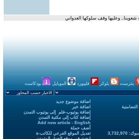
 شعوبنا.. وعليها وقف سلوكها العدواني
بنترست
بلوكر
فليبورد
الموبايل
بودكاست
اضافة موضوع جديد
التضامنية
اضافة خبر
إضافة يوتيوب-فلم إلى يوتيوب التمدن
إضافة كتاب إلى مكتبة التمدن
Add new article - English
أضف حملة
3,732,97
تعديل الموقع الفرعي للكاتب-ة
ابحث في موقع الحوار المتمدن