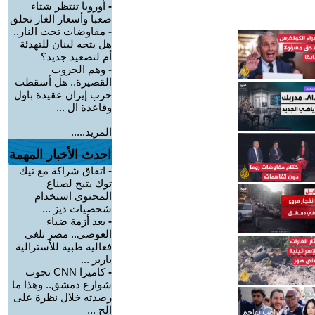
-
أوروبا تنتظر شتاء
صعبا وأسعار الغاز تحلق
-
مفاوضات تحت النار..
هل يتجه لبنان للتهدئة
أم لتصعيد جديد؟
-
وهم الحروب
القصيرة.. هل أسقطت
حرب إيران عقيدة باول
وقاعدة ال ...
المزيد.....
احدث الأخبار المهمة
-
اتفاق شراكة مع تيك
توك يتيح لصناع
المحتوى استخدام
شخصيات ديز ...
-
بعد أزمة ضياء
العوضي.. مصر تلغي
فعالية طبية للأسترالية
باربر ...
-
كاميرا CNN تجوب
شوارع دمشق.. وهذا ما
رصدته خلال نظرة على
الح ...