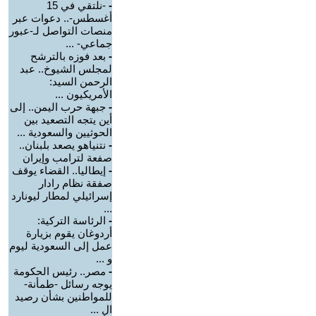
-
-نلتقي في 15
أغسطس-.. دعوات عبر
منصات التواصل لـ-عبور
جماعي- ...
-
بعد فوزه بالترشح
لمجلس الشيوخ.. عبد
الرحمن السيد:
الأمريكيون ...
-
جبهة حرب اليمن.. إلى
أين يتجه التصعيد بين
الحوثيين والسعودية ...
-
نتنياهو يصعد بلبنان..
صفعة لترامب وإيران
-
إيطاليا.. القضاء يوقف
صفقة نظام رادار
إسرائيلي لمطار ليونارد
...
-
الرئاسة التركية:
أردوغان يقوم بزيارة
عمل إلى السعودية ليوم
و ...
-
مصر.. رئيس الحكومة
يوجه رسائل -طمأنة-
للمواطنين بشأن رصيد
ال ...