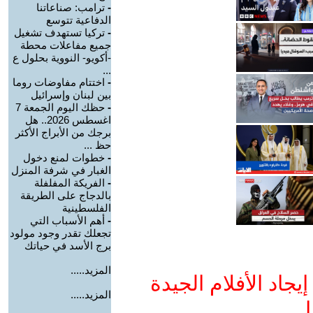
-
ترامب: صناعاتنا
الدفاعية تتوسع
-
تركيا تستهدف تشغيل
جميع مفاعلات محطة
-أكويو- النووية بحلول ع
...
-
اختتام مفاوضات روما
بين لبنان وإسرائيل
-
حظك اليوم الجمعة 7
اغسطس 2026.. هل
برجك من الأبراج الأكثر
حظ ...
-
خطوات لمنع دخول
الغبار في شرفة المنزل
-
الفريكة المفلفلة
بالدجاج على الطريقة
الفلسطينية
-
أهم الأسباب التي
تجعلك تقدر وجود مولود
برج الأسد في حياتك
المزيد.....
جاد الأفلام الجيدة
المزيد.....
ا