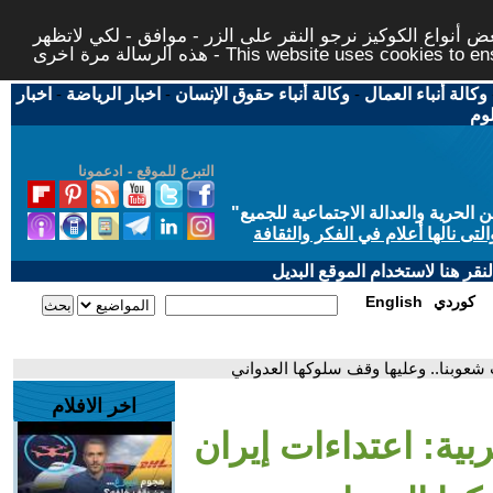
 أنواع الكوكيز نرجو النقر على الزر - موافق - لكي لاتظهر
This website uses cookies to ensure you ge
وكالة أنباء العمال
-
وكالة أنباء حقوق الإنسان
-
اخبار الرياضة
-
اخبار
لوم
التبرع للموقع - ادعمونا
حرية والعدالة الاجتماعية للجميع
"
تى نالها أعلام في الفكر والثقافة
قر هنا لاستخدام الموقع البديل
كوردي
English
 شعوبنا.. وعليها وقف سلوكها العدواني
اخر الافلام
ربية: اعتداءات إيران