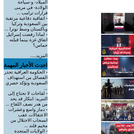
الميلاد- و-سياحة
الولادة- في مرمى
قرارات ترامب ...
-
اتفاقية دفاعية مرتقبة
بين السعودية وتركيا
وباكستان وسط توترا ...
-
لماذا رفضت إسرائيل
اتفاق غزة بينما قبلته
حماس؟
المزيد.....
احدث الأخبار المهمة
-
الحكومة العراقية تحذر
الفصائل من استهداف
السعودية وتؤكد حصري
...
-
لقاحات لا تحتاج إلى
التبريد: ابتكار قد يحد
من هدر نصف اللقاح ...
-
دمار واسع وعشرات
الاعتقالات عقب
انسحاب الاحتلال من
مخيم قلند ...
-
الولايات المتحدة