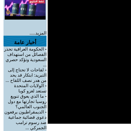
المزيد.....
أخبار عامة
-
الحكومة العراقية تحذر
الفصائل من استهداف
السعودية وتؤكد حصري
...
-
لقاحات لا تحتاج إلى
التبريد: ابتكار قد يحد
من هدر نصف اللقاح ...
-
الولايات المتحدة
تستعد لغزو كوبا
-
ما الذي يعوق تنويع
روسيا تجارتها مع دول
الجنوب العالمي؟
-
الديمقراطيون يرفعون
دعوى قضائية جماعية
ضد رسوم ترامب
الجمركي ...