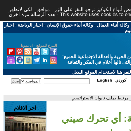
 أنواع الكوكيز نرجو النقر على الزر - موافق - لكي لاتظهر
This website uses cookies to ensure you ge
وكالة أنباء العمال
-
وكالة أنباء حقوق الإنسان
-
اخبار الرياضة
-
اخبار
لوم
التبرع للموقع - ادعمونا
حرية والعدالة الاجتماعية للجميع
"
تى نالها أعلام في الفكر والثقافة
قر هنا لاستخدام الموقع البديل
كوردي
English
 مرتبط بملف تايوان الاستراتيجي
اخر الافلام
ية: أي تحرك صيني