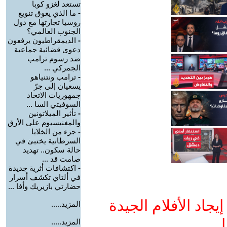
تستعد لغزو كوبا
-
ما الذي يعوق تنويع
روسيا تجارتها مع دول
الجنوب العالمي؟
-
الديمقراطيون يرفعون
دعوى قضائية جماعية
ضد رسوم ترامب
الجمركي ...
-
ترامب ونتنياهو
يسعيان إلى جرّ
جمهوريات الاتحاد
السوفيتي السا ...
-
تأثير الميلاتونين
والمغنيسيوم على الأرق
-
جزء من الخلايا
السرطانية يختبئ في
حالة سكون.. تهديد
صامت قد ...
-
اكتشافات أثرية جديدة
في ألتاي تكشف أسرار
حضارتي بازيريك وأفا ...
جاد الأفلام الجيدة
المزيد.....
ا
المزيد.....