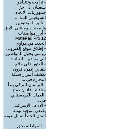
-
ترامب ونتنياهو
يسعيان إلى جرّ
جمهوريات الاتحاد
السوفيتي السا ...
-
تأثير الميلاتونين
والمغنيسيوم على الأرق
-
أبرز مواصفات
MatePad Pro 12
الجديد من هواوي
-
إطلاق موقع إلكتروني
روسي يحول المواطنين
إلى مراقبين للنباتات ...
-
العثور على خاتم
بلقاني عمره قرون
يكشف أسرار شبكة
التجارة في ...
-
البرلمان التركي يبدأ
مناقشة قانون دمج
-العمال الكردستاني-
في ...
-
الادعاء الإسرائيلي
يكتفي بتوجيه تهمة
القتل الخطأ لقاتل عودة
...
-
-المواطنة بحق