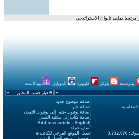
 مرتبط بملف تايوان الاستراتيجي
بنترست
بلوكر
فليبورد
الموبايل
بودكاست
اضافة موضوع جديد
التضامنية
اضافة خبر
إضافة يوتيوب-فلم إلى يوتيوب التمدن
إضافة كتاب إلى مكتبة التمدن
Add new article - English
أضف حملة
3,732,97
تعديل الموقع الفرعي للكاتب-ة
ابحث في موقع الحوار المتمدن