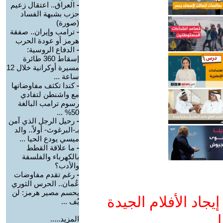
-
العراق.. اعتقال زعيم
حزب بشبهة الفساد
(صورة)
-
ترامب وإيران.. صفقة
هرمز أو عودة الحرب
-
الدفاع الروسية:
إسقاط 360 طائرة
مسيرة أوكرانية خلال 12
ساعة ...
-
كندا تكثف مفاوضاتها
مع واشنطن لتفادي
رسوم ترامب البالغة
50% ...
-
رحيل الرجل الذي آمن
بـ-البرغوث- أولاً.. والد
ميسي يودع الحيا ...
-
ما علاقة القطط
بالكهرباء والفلسفة
والأدب؟
-
رغم تقدم مفاوضات
عُمان.. الحرس الثوري
يحسم مصير هرمز: لن
جاد الأفلام الجيدة
يُف ...
ا
المزيد.....