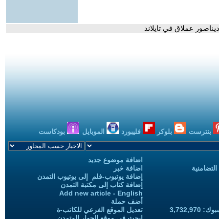
بنترست
بلوكر
فليبورد
الموبايل
بودكاست
اضافة موضوع جديد
التضامنية
اضافة خبر
إضافة يوتيوب-فلم إلى يوتيوب التمدن
إضافة كتاب إلى مكتبة التمدن
Add new article - English
أضف حملة
3,732,97
تعديل الموقع الفرعي للكاتب-ة
ابحث في موقع الحوار المتمدن