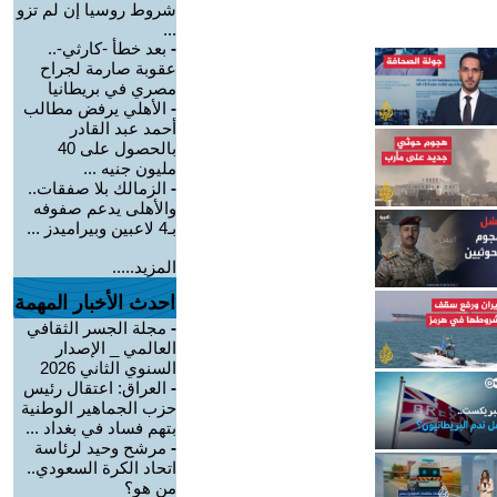
شروط روسيا إن لم تزو
...
-
بعد خطأ -كارثي-..
عقوبة صارمة لجراح
مصري في بريطانيا
-
الأهلي يرفض مطالب
أحمد عبد القادر
بالحصول على 40
مليون جنيه ...
-
الزمالك بلا صفقات..
والأهلى يدعم صفوفه
بـ4 لاعبين وبيراميدز ...
المزيد.....
احدث الأخبار المهمة
-
مجلة الجسر الثقافي
العالمي _ الإصدار
السنوي الثاني 2026
-
العراق: اعتقال رئيس
حزب الجماهير الوطنية
بتهم فساد في بغداد ...
-
مرشح وحيد لرئاسة
اتحاد الكرة السعودي..
من هو؟