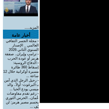
المزيد.....
أخبار عامة
-
مجلة الجسر الثقافي
العالمي _ الإصدار
السنوي الثاني 2026
-
ترامب وإيران.. صفقة
هرمز أو عودة الحرب
-
الدفاع الروسية:
إسقاط 360 طائرة
مسيرة أوكرانية خلال 12
ساعة ...
-
رحيل الرجل الذي آمن
بـ-البرغوث- أولاً.. والد
ميسي يودع الحيا ...
-
رغم تقدم مفاوضات
عُمان.. الحرس الثوري
يحسم مصير هرمز: لن
يُف ...