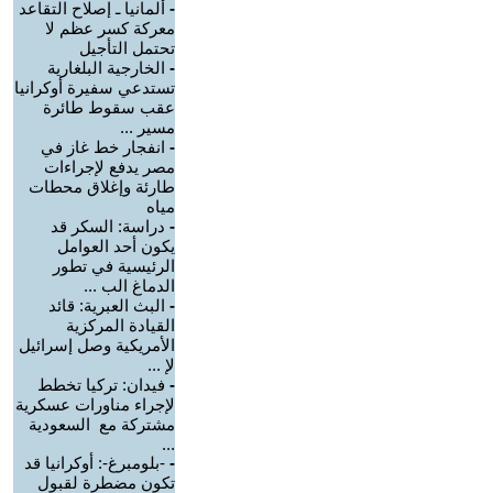
-
ألمانيا ـ إصلاح التقاعد
معركة كسر عظم لا
تحتمل التأجيل
-
الخارجية البلغارية
تستدعي سفيرة أوكرانيا
عقب سقوط طائرة
مسير ...
-
انفجار خط غاز في
مصر يدفع لإجراءات
طارئة وإغلاق محطات
مياه
-
دراسة: السكر قد
يكون أحد العوامل
الرئيسية في تطور
الدماغ الب ...
-
البث العبرية: قائد
القيادة المركزية
الأمريكية وصل إسرائيل
لإ ...
-
فيدان: تركيا تخطط
لإجراء مناورات عسكرية
مشتركة مع السعودية
...
-
-بلومبرغ-: أوكرانيا قد
تكون مضطرة لقبول