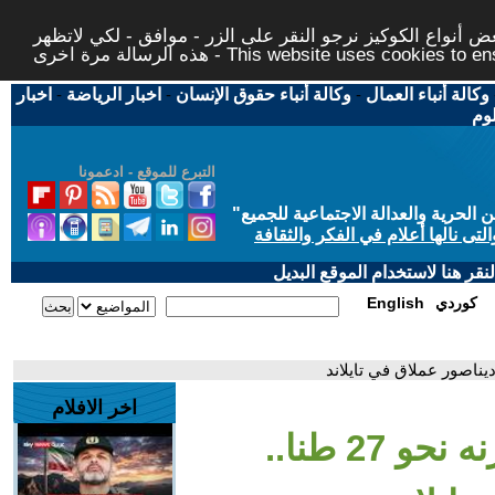
 أنواع الكوكيز نرجو النقر على الزر - موافق - لكي لاتظهر
This website uses cookies to ensure you ge
وكالة أنباء العمال
-
وكالة أنباء حقوق الإنسان
-
اخبار الرياضة
-
اخبار
لوم
التبرع للموقع - ادعمونا
حرية والعدالة الاجتماعية للجميع
"
تى نالها أعلام في الفكر والثقافة
قر هنا لاستخدام الموقع البديل
كوردي
English
اخر الافلام
- طوله 27 مترا ووزنه نحو 27 طنا..