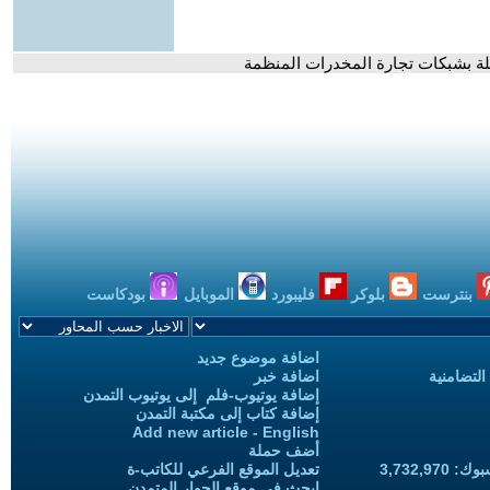
ة بشبكات تجارة المخدرات المنظمة
بنترست
بلوكر
فليبورد
الموبايل
بودكاست
اضافة موضوع جديد
التضامنية
اضافة خبر
إضافة يوتيوب-فلم إلى يوتيوب التمدن
إضافة كتاب إلى مكتبة التمدن
Add new article - English
أضف حملة
3,732,97
تعديل الموقع الفرعي للكاتب-ة
ابحث في موقع الحوار المتمدن