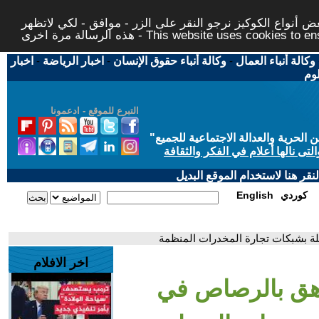
 أنواع الكوكيز نرجو النقر على الزر - موافق - لكي لاتظهر
This website uses cookies to ensure you ge
وكالة أنباء العمال
-
وكالة أنباء حقوق الإنسان
-
اخبار الرياضة
-
اخبار
لوم
التبرع للموقع - ادعمونا
حرية والعدالة الاجتماعية للجميع
"
تى نالها أعلام في الفكر والثقافة
قر هنا لاستخدام الموقع البديل
كوردي
English
ة بشبكات تجارة المخدرات المنظمة
اخر الافلام
اهق بالرصاص في