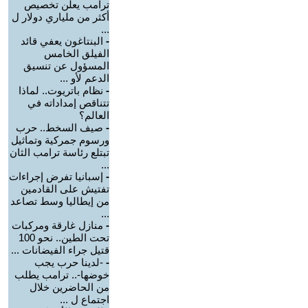
ترامب يعلن تخصيص
أكثر من ملياري دولار ل
...
-
البنتاغون يعفي قائد
الفيلق الخامس
المسؤول عن تنسيق
الدعم لأو ...
-
نظام باتريوت.. لماذا
تتناقص إمداداته في
العالم؟
-
صيف السخط.. حرب
ورسوم جمركية وتماثيل
تبتلع رئاسة ترامب الثان
...
-
إسبانيا تفرض إجراءات
تفتيش على القادمين
من إيطاليا وسط تصاعد
...
-
منازل غارقة ومركبات
تحت الطين.. نحو 100
قتيل جراء الفيضانات ...
-
-لدينا حرب يجب
خوضها-.. ترامب يطلب
من الحاضرين خلال
اجتماع ل ...