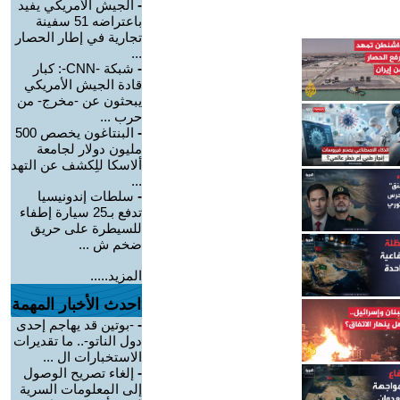
-
الجيش الأمريكي يفيد
باعتراضه 51 سفينة
تجارية في إطار الحصار
...
-
شبكة -CNN-: كبار
قادة الجيش الأمريكي
يبحثون عن -مخرج- من
حرب ...
-
البنتاغون يخصص 500
مليون دولار لجامعة
ألاسكا للِكشف عن التهد
...
-
سلطات إندونيسيا
تدفع بـ25 سيارة إطفاء
للسيطرة على حريق
ضخم ش ...
المزيد.....
احدث الأخبار المهمة
-
-بوتين قد يهاجم إحدى
دول الناتو-.. ما تقديرات
الاستخبارات ال ...
-
إلغاء تصريح الوصول
إلى المعلومات السرية