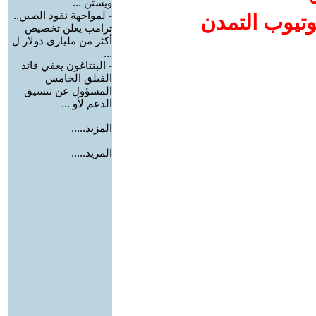
ويستن ...
-
لمواجهة نفوذ الصين..
وتيوب التمدن
ترامب يعلن تخصيص
أكثر من ملياري دولار ل
...
-
البنتاغون يعفي قائد
الفيلق الخامس
المسؤول عن تنسيق
الدعم لأو ...
المزيد.....
المزيد.....