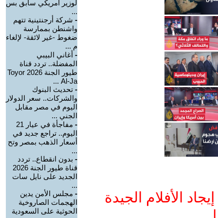
لوزير أمريكي سابق بس
...
-
شركة أرجنتينية تتهم
واشنطن بممارسة
ضغوط -غير لائقة- لإلغاء
م ...
-
أغاني البيبي
المفضلة.. تردد قناة
طيور الجنة 2026 Toyor
Al-Ja ...
-
تحديث البنوك
والشركات.. سعر الدولار
اليوم في مصر مقابل
الجني ...
-
مفاجأة في عيار 21
اليوم.. تراجع جديد في
أسعار الذهب بمصر وتح
...
-
بدون انقطاع.. تردد
قناة طيور الجنة 2026
الجديد على نايل سات
...
جاد الأفلام الجيدة
-
مجلس الأمن يدين
الهجمات الصاروخية
الحوثية على السعودية
ا