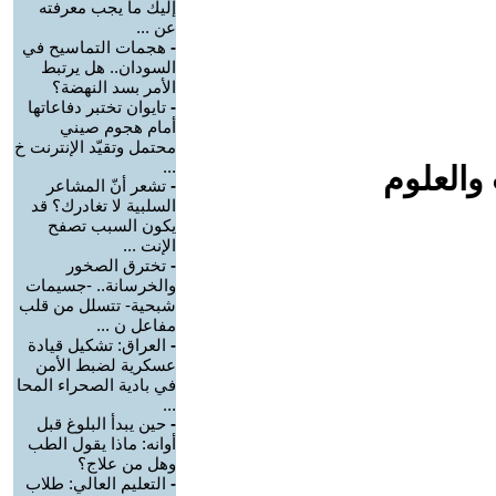
إليك ما يجب معرفته
عن ...
-
هجمات التماسيح في
السودان.. هل يرتبط
الأمر بسد النهضة؟
-
تايوان تختبر دفاعاتها
أمام هجوم صيني
محتمل وتقيّد الإنترنت خ
...
والعلوم
-
تشعر أنّ المشاعر
السلبية لا تغادرك؟ قد
يكون السبب تصفح
الإنت ...
-
تخترق الصخور
والخرسانة.. -جسيمات
شبحية- تتسلل من قلب
مفاعل ن ...
-
العراق: تشكيل قيادة
عسكرية لضبط الأمن
في بادية الصحراء المحا
...
-
حين يبدأ البلوغ قبل
أوانه: ماذا يقول الطب
وهل من علاج؟
-
التعليم العالي: طلاب