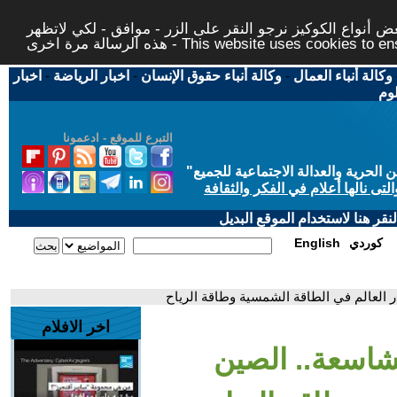
 أنواع الكوكيز نرجو النقر على الزر - موافق - لكي لاتظهر
This website uses cookies to ensure you ge
وكالة أنباء العمال
-
وكالة أنباء حقوق الإنسان
-
اخبار الرياضة
-
اخبار
لوم
التبرع للموقع - ادعمونا
حرية والعدالة الاجتماعية للجميع
"
تى نالها أعلام في الفكر والثقافة
قر هنا لاستخدام الموقع البديل
كوردي
English
 العالم في الطاقة الشمسية وطاقة الرياح
اخر الافلام
شاسعة.. الصين