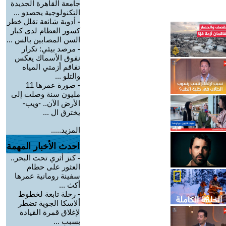
جامعة القاهرة الجديدة
التكنولوجية يحصدو ...
-
أدوية شائعة تقلل خطر
كسور العظام لدى كبار
السن المصابين بالس ...
-
مرصد بيئي: تكرار
نفوق الأسماك يعكس
تفاقم أزمتي المياه
والتلو ...
-
صورة عمرها 11
مليون سنة وصلت إلى
الأرض الآن.. -ويب-
يخترق ال ...
المزيد.....
احدث الأخبار المهمة
-
كنز أثري تحت البحر..
العثور على حطام
سفينة رومانية عمرها
أكث ...
-
رحلة تابعة لخطوط
ألاسكا الجوية تضطر
لإغلاق قمرة القيادة
بسبب ...