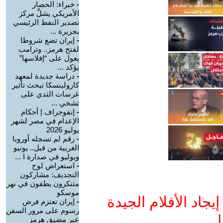
-
خبراء: الحصار
الأمريكي يشلَّ مركز
تصدير النفط الرئيسي
بجزيرة ...
-
إيران تضع شروطا
لفتح هرمز.. وترامب
يعول على “إفلاسها”
يؤكد ...
-
دراسة جديدة لمعهد
كارولينسكا تبحث تأثير
غرسات الثدي على
تشخي ...
-
إنفوجراف | أحكام
الإعدام في مصر لشهر
يوليو 2026
-
رقم لم تسجله أوروبا
الغربية من قبل.. يونيو
ويوليو في صدارة ا ...
-
استعراض لوح
التجديف: مشاركون
متنكرون يطفون في نهر
موسكو
جاد الأفلام الجيدة
-
إيران تعتزم فرض
رسوم على مرور السفن
ا
عبر مضيق هرمز