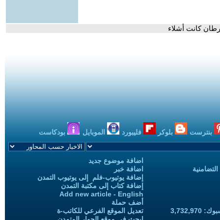
طان كانت أشلاء
بنترست
بلوكر
فليبورد
الموبايل
بودكاست
اضافة موضوع جديد
التضامنية
اضافة خبر
إضافة يوتيوب-فلم إلى يوتيوب التمدن
إضافة كتاب إلى مكتبة التمدن
Add new article - English
أضف حملة
3,732,97
تعديل الموقع الفرعي للكاتب-ة
ابحث في موقع الحوار المتمدن