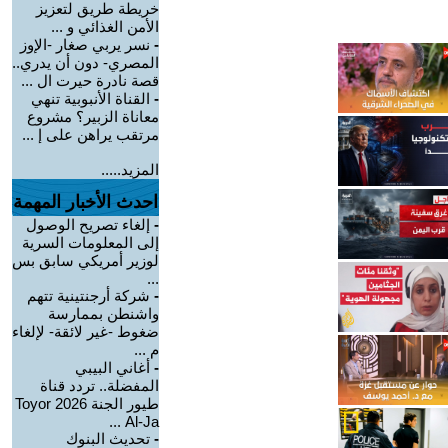
خريطة طريق لتعزيز
الأمن الغذائي و ...
-
نسر يربي صغار -الإوز
المصري- دون أن يدري..
قصة نادرة حيرت ال ...
-
القناة الأنبوبية تنهي
معاناة الزبير؟ مشروع
مرتقب يراهن على إ ...
المزيد.....
احدث الأخبار المهمة
-
إلغاء تصريح الوصول
إلى المعلومات السرية
لوزير أمريكي سابق بس
...
-
شركة أرجنتينية تتهم
واشنطن بممارسة
ضغوط -غير لائقة- لإلغاء
م ...
-
أغاني البيبي
المفضلة.. تردد قناة
طيور الجنة 2026 Toyor
Al-Ja ...
-
تحديث البنوك