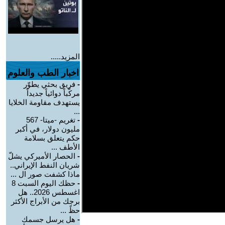
المزيد.....
اخبار الطب والعلوم
-
فريق بحثي يطوّر
مركّباً دوائياً جديداً
يستهدف مقاومة الخلايا
...
-
تغريم -ميتا- 567
مليون دولار، في أكبر
حكم يتعلق بسلامة
الأطف ...
-
الحصار الأميركي يشلّ
شريان النفط الإيراني..
ماذا كشفت صور ال ...
-
حظك اليوم السبت 8
اغسطس 2026.. هل
برجك من الأبراج الأكثر
حظً ...
-
هل يرسل جسمك