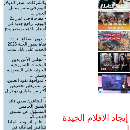
والشركات.. سعر الدولار
اليوم في مصر مقابل
الجني ...
-
مفاجأة في عيار 21
اليوم.. تراجع جديد في
أسعار الذهب بمصر وتح
...
-
بدون انقطاع.. تردد
قناة طيور الجنة 2026
الجديد على نايل سات
...
-
مجلس الأمن يدين
الهجمات الصاروخية
الحوثية على السعودية
ويستن ...
-
لمواجهة نفوذ الصين..
ترامب يعلن تخصيص
أكثر من ملياري دولار ل
...
-
البنتاغون يعفي قائد
الفيلق الخامس
المسؤول عن تنسيق
جاد الأفلام الجيدة
الدعم لأو ...
-
نظام باتريوت.. لماذا
ا
تتناقص إمداداته في