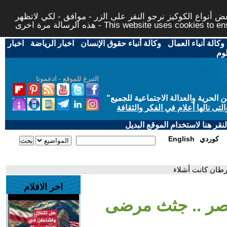
 أنواع الكوكيز نرجو النقر على الزر - موافق - لكي لاتظهر
This website uses cookies to ensure you ge
وكالة أنباء العمال
-
وكالة أنباء حقوق الإنسان
-
اخبار الرياضة
-
اخبار
لوم
التبرع للموقع - ادعمونا
حرية والعدالة الاجتماعية للجميع
"
تى نالها أعلام في الفكر والثقافة
قر هنا لاستخدام الموقع البديل
كوردي
English
طان كانت أشلاء
اخر الافلام
صر .. جثث مرضى