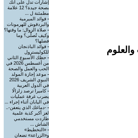
إشارات تدل على أنك
بصحة جيدة؟ 12 علامة
مطمئنة ل ...
-
فوائد الميرمية
والبردقوش للهرمونات
-
صلاة الزوال: ما وقتها؟
وكيف تُصلّى؟ وما
فضلها؟
-
فوائد الباذنجان
والعلوم
للكوليسترول
-
حظك الأسبوع الثاني
من أغسطس 2026 في
الحب والعمل والصحة
-
موعد إجازة المولد
النبوي الشريف 2026
في الدول العربية
-
كاميرا ترصد زلزالًا
يضرب غرفة عمليات
في اليابان أثناء إجراء ...
-
-دماغك الذي يتعفن-..
لغز أكبر كذبة علمية
طاردت مستخدمي
الشاش ...
-
«التخطيط»
و«الزراعة» تضعان