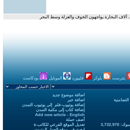
. آلاف البحارة يواجهون الخوف والعزلة وسط البحر
بنترست
بلوكر
فليبورد
الموبايل
بودكاست
اضافة موضوع جديد
التضامنية
اضافة خبر
إضافة يوتيوب-فلم إلى يوتيوب التمدن
إضافة كتاب إلى مكتبة التمدن
Add new article - English
أضف حملة
3,732,97
تعديل الموقع الفرعي للكاتب-ة
ابحث في موقع الحوار المتمدن