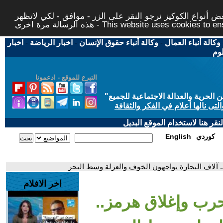
 أنواع الكوكيز نرجو النقر على الزر - موافق - لكي لاتظهر
This website uses cookies to ensure you ge
وكالة أنباء العمال
-
وكالة أنباء حقوق الإنسان
-
اخبار الرياضة
-
اخبار
لوم
التبرع للموقع - ادعمونا
حرية والعدالة الاجتماعية للجميع
"
تى نالها أعلام في الفكر والثقافة
قر هنا لاستخدام الموقع البديل
كوردي
English
. آلاف البحارة يواجهون الخوف والعزلة وسط البحر
اخر الافلام
حرب وإغلاق هرمز..