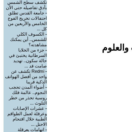
تكشف سطح الشمس
بأدق تفاصيله حتى الآن
-
جامعة القدس تطلق
احتفالات تخريج الفوج
الخامس والأربعين من
كل ...
-
الكسوف الكلي
للشمس.. أين يمكنك
مشاهدته؟
والعلوم
-
جزء من الخلايا
السرطانية يختبئ في
حالة سكون.. تهديد
صامت قد ...
-
Redmi تكشف عن
واحد من أفضل الهواتف
الذكية قريبا
-
أضواء المدن تحجب
النجوم.. عالمة فلك
روسية تحذر من خطر
التلوث ...
-
عشرات الإصابات
وعرقلة لعمل الطواقم
الطبية خلال اقتحام
الاحتل ...
-
اتهامات بعرقلة