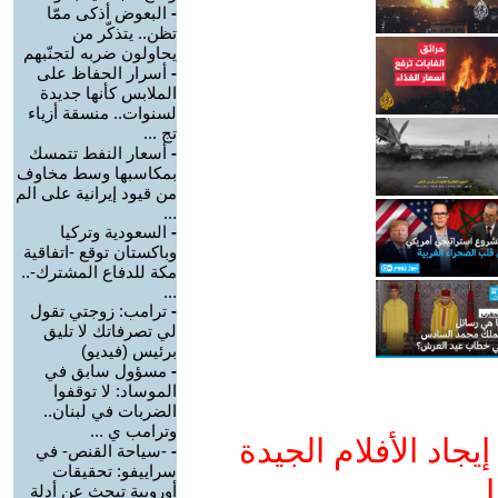
-
البعوض أذكى ممّا
تظن.. يتذكّر من
يحاولون ضربه لتجنّبهم
-
أسرار الحفاظ على
الملابس كأنها جديدة
لسنوات.. منسقة أزياء
تج ...
-
أسعار النفط تتمسك
بمكاسبها وسط مخاوف
من قيود إيرانية على الم
...
-
السعودية وتركيا
وباكستان توقع -اتفاقية
مكة للدفاع المشترك-..
...
-
ترامب: زوجتي تقول
لي تصرفاتك لا تليق
برئيس (فيديو)
-
مسؤول سابق في
الموساد: لا توقفوا
الضربات في لبنان..
وترامب ي ...
جاد الأفلام الجيدة
-
-سياحة القنص- في
سراييفو: تحقيقات
ا
أوروبية تبحث عن أدلة