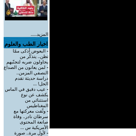
المزيد.....
اخبار الطب والعلوم
-
البعوض أذكى ممّا
تظن.. يتذكّر من
يحاولون ضربه لتجنّبهم
-
لمن يعانون من الصداع
النصفي المزمن..
دراسة حديثة تقدم
الحل! ...
-
عيب دقيق في الماس
يكشف عن نوع
استثنائي من
المغناطيس
-
وثّقت معركتها مع
سرطان نادر.. وفاة
صانعة المحتوى
الأمريكية س ...
-
لأول مرة.. صورة