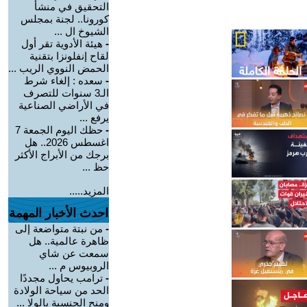
التحقيق في منشأ
كورونا.. لجنة بمجلس
الشيوخ ال ...
-
هيئة الأدوية تقر أول
لقاح إنفلونزا بتقنية
الحمض النووي الريب ...
-
سعده : إلغاء شرط
الـ3 سنوات للتصرف
في الأراضي الصناعية
يرفع ...
-
حظك اليوم الجمعة 7
اغسطس 2026.. هل
برجك من الأبراج الأكثر
حظ ...
المزيد.....
احدث الأخبار المهمة
-
من نبتة متواضعة إلى
ظاهرة عالمية.. هل
سمعت عن شاي
الروبيوس م ...
-
ترامب يحاول مجددًا
الحد من سياحة الولادة
ومنح الجنسية بالولا ...