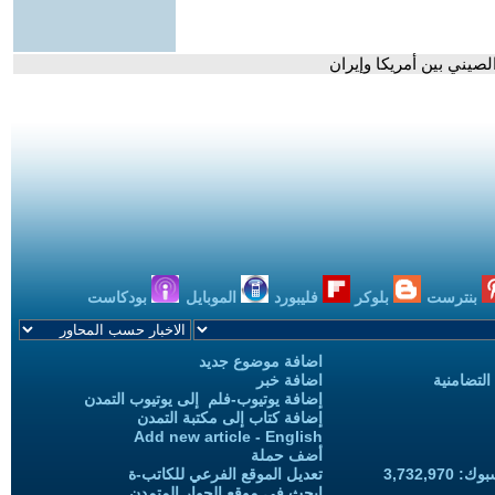
الصيني بين أمريكا وإيران
بنترست
بلوكر
فليبورد
الموبايل
بودكاست
اضافة موضوع جديد
التضامنية
اضافة خبر
إضافة يوتيوب-فلم إلى يوتيوب التمدن
إضافة كتاب إلى مكتبة التمدن
Add new article - English
أضف حملة
3,732,97
تعديل الموقع الفرعي للكاتب-ة
ابحث في موقع الحوار المتمدن