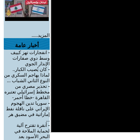
المزيد.....
أخبار عامة
-
انفجارات تهز كييف
وسط دوي صفارات
الإنذار الجوي
-
كان يُصيب الكبار..
لماذا يهاجم السكري من
النوع الثاني الشباب ...
-
تحذير مصري من
مخطط إسرائيلي تعتبره
القاهرة -خطا أحمر-
-
سوريا تدين الهجوم
الإيراني على ناقلة نفط
إماراتية في مضيق هر
...
-
أنقرة تقترح آلية
لحماية الملاحة في
البحر الأسود بعد