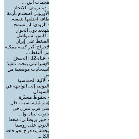
هجمات اس ...
-
دميترييف: الاتحاد
الأوروبي اصطدم بأزمة
طاقة اختلقها بنفسه
-
الزيدي: لن نسمح
بتهديد دول الجوار
-
فانس: سنواصل
الضغط على إيران
لإخراج أكبر كمية ممكنة
من النفط ...
-
-قناة 12-: الجيش
الإسرائيلي يبحث تنفيذ
انسحابات موضعية من
من ...
-
الآلية الخماسية
الدولية إلى الواجهة في
السودان
-
سقوط مسيّرة
إسرائيلية بسبب خلل
فني قرب منزل في
جنوب لبنان وإ ...
-
خبير بريطاني: ضغط
الغرب على روسيا
يجعله يتدحرج نحو حافة
الكا ...