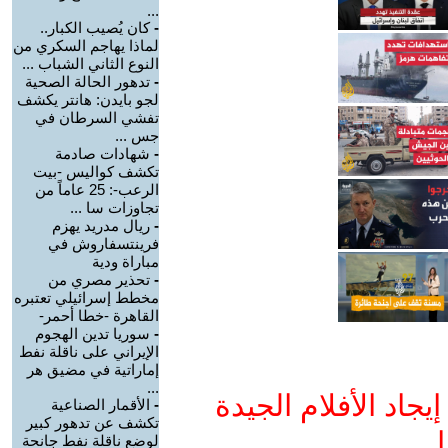
...
-
كان يُصيب الكبار..
لماذا يهاجم السكري من
النوع الثاني الشباب ...
-
تدهور الحالة الصحية
لجو بايدن: هانتر يكشف
تفشي السرطان في
جس ...
-
شهادات صادمة
تكشف كواليس -بيت
الرعب-: 25 عاماً من
تجاوزات سا ...
-
ريال مدريد يهزم
فرينتسفاروش في
مباراة ودية
-
تحذير مصري من
مخطط إسرائيلي تعتبره
القاهرة -خطا أحمر-
-
سوريا تدين الهجوم
الإيراني على ناقلة نفط
إماراتية في مضيق هر
...
جاد الأفلام الجيدة
-
الأقمار الصناعية
تكشف عن تدهور كبير
ا
لوضع ناقلة نفط جانحة