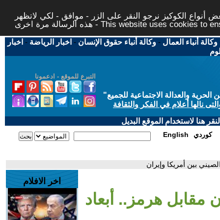
 أنواع الكوكيز نرجو النقر على الزر - موافق - لكي لاتظهر
This website uses cookies to ensure you ge
وكالة أنباء العمال
-
وكالة أنباء حقوق الإنسان
-
اخبار الرياضة
-
اخبار
لوم
التبرع للموقع - ادعمونا
حرية والعدالة الاجتماعية للجميع
"
تى نالها أعلام في الفكر والثقافة
قر هنا لاستخدام الموقع البديل
كوردي
English
الصيني بين أمريكا وإيران
اخر الافلام
ن مقابل هرمز.. أبعاد