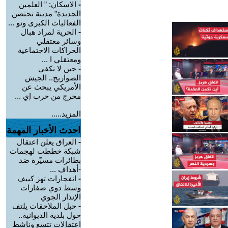
-
الاسكان: ” العلمين
الجديدة” مدينة تحتضن
الفعاليات الكبرى وتو ...
-
الحرية لمراد هبال
وسائر معتقلي
الحراكات الاجتماعية
ومعتقلي ا ...
-
حين لا تكفي
الصواريخ.. الجيش
الأمريكي يبحث عن
مخرج من حرب إي ...
المزيد.....
احدث الأخبار المهمة
-
العراق يعلن اعتقال
شبكة خططت لهجمات
بطائرات مسيّرة ضد
-أهداف ...
-
انفجارات تهز كييف
وسط دوي صفارات
الإنذار الجوي
-
حبل الملاحقات يلتف
حول بلدية الديوانية..
اعتقالات تتسع وناشط