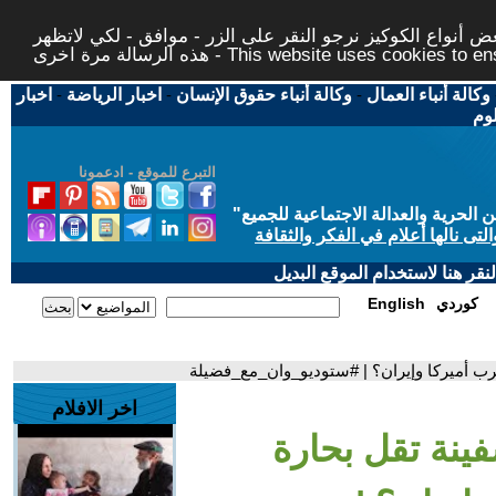
 أنواع الكوكيز نرجو النقر على الزر - موافق - لكي لاتظهر
This website uses cookies to ensure you ge
وكالة أنباء العمال
-
وكالة أنباء حقوق الإنسان
-
اخبار الرياضة
-
اخبار
لوم
التبرع للموقع - ادعمونا
حرية والعدالة الاجتماعية للجميع
"
تى نالها أعلام في الفكر والثقافة
قر هنا لاستخدام الموقع البديل
كوردي
English
رب أميركا وإيران؟ | #ستوديو_وان_مع_فضيلة
اخر الافلام
ينة تقل بحارة