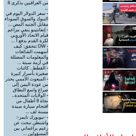
من العراقيين بذكرى 8
...
-
سعر الدولار اليوم في
البنوك والسوق السوداء
مقابل الجنيه المص ...
-
إنفانتينو ينفي مزاعم
قيام الاتحاد الأوروبي
لكرة القدم بدفع أ ...
-
DW تتحقق: كيف
أسهمت الشائعات
والمعلومات المضللة
في أزمة سبتة ...
-
القطط.. كائنات
صغيرة بأسرار كبيرة
-
المبعوث الأممي يحذر
من عودة اليمن إلى
صراع واسع النطاق
-
الولايات المتحدة..
نجاة 8 أطفال من
اقتحام سيارة سيدة
مسنة لف ...
-
-نيويورك تايمز-:
واشنطن تبحث عن
زعيم براغماتي بين
المسؤولين ...