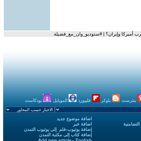
رب أميركا وإيران؟ | #ستوديو_وان_مع_فضيلة
بنترست
بلوكر
فليبورد
الموبايل
بودكاست
اضافة موضوع جديد
التضامنية
اضافة خبر
إضافة يوتيوب-فلم إلى يوتيوب التمدن
إضافة كتاب إلى مكتبة التمدن
Add new article - English