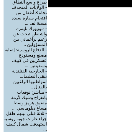
صراع واسع النطاق
-
الولايات المتحدة..
نجاة 8 أطفال من
اقتحام سيارة سيدة
مسنة لف ...
-
-نيويورك تايمز-:
واشنطن تبحث عن
زعيم براغماتي بين
المسؤولين ...
-
الدفاع الروسية: إصابة
مصنع ومستودع
عسكريين في كييف
وسفينتين ...
-
الخارجية الفنلندية
تبقي التعليمات
لمواطنيها الراغبين
بالقتال ...
-
مباشر: توقعات
بانفراج وشيك لأزمة
مضيق هرمز وسط
مساع دبلوماسي ...
-
ثلاثة قتلى بينهم طفل
جراء غارات جوية روسية
استهدفت شمال كييف
...