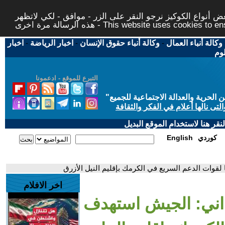
 أنواع الكوكيز نرجو النقر على الزر - موافق - لكي لاتظهر
This website uses cookies to ensure you ge
وكالة أنباء العمال
-
وكالة أنباء حقوق الإنسان
-
اخبار الرياضة
-
اخبار
لوم
التبرع للموقع - ادعمونا
حرية والعدالة الاجتماعية للجميع
"
تى نالها أعلام في الفكر والثقافة
قر هنا لاستخدام الموقع البديل
كوردي
English
ات الدعم السريع في الكرمك بإقليم النيل الأزرق
اخر الافلام
ني: الجيش استهدف