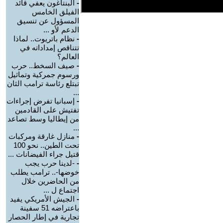
-
البنتاغون يعفي قائد
الفيلق الخامس
المسؤول عن تنسيق
الدعم لأو ...
-
نظام باتريوت.. لماذا
تتناقص إمداداته في
العالم؟
-
صيف السخط.. حرب
ورسوم جمركية وتماثيل
تبتلع رئاسة ترامب الثان
...
-
إسبانيا تفرض إجراءات
تفتيش على القادمين
من إيطاليا وسط تصاعد
...
-
منازل غارقة ومركبات
تحت الطين.. نحو 100
قتيل جراء الفيضانات ...
-
-لدينا حرب يجب
خوضها-.. ترامب يطلب
من الحاضرين خلال
اجتماع ل ...
-
الجيش الأمريكي يفيد
باعتراضه 51 سفينة
تجارية في إطار الحصار