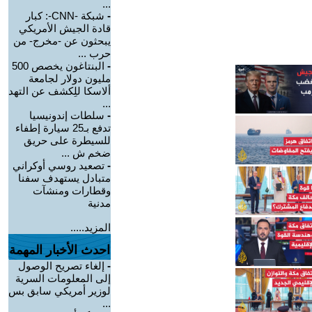
...
-
شبكة -CNN-: كبار
قادة الجيش الأمريكي
يبحثون عن -مخرج- من
حرب ...
-
البنتاغون يخصص 500
مليون دولار لجامعة
ألاسكا للِكشف عن التهد
...
-
سلطات إندونيسيا
تدفع بـ25 سيارة إطفاء
للسيطرة على حريق
ضخم ش ...
-
تصعيد روسي أوكراني
متبادل يستهدف سفنا
وقطارات ومنشآت
مدنية
المزيد.....
احدث الأخبار المهمة
-
إلغاء تصريح الوصول
إلى المعلومات السرية
لوزير أمريكي سابق بس
...