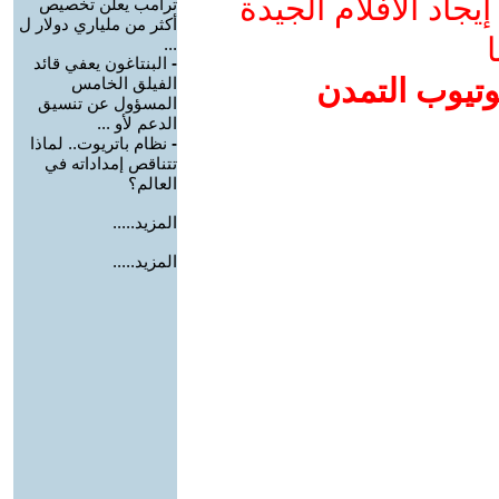
جاد الأفلام الجيدة
ترامب يعلن تخصيص
أكثر من ملياري دولار ل
ا
...
-
البنتاغون يعفي قائد
وتيوب التمدن
الفيلق الخامس
المسؤول عن تنسيق
الدعم لأو ...
-
نظام باتريوت.. لماذا
تتناقص إمداداته في
العالم؟
المزيد.....
المزيد.....