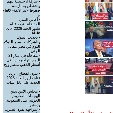
-
شركة أرجنتينية تتهم
واشنطن بممارسة
ضغوط -غير لائقة- لإلغاء
م ...
-
أغاني البيبي
المفضلة.. تردد قناة
طيور الجنة 2026 Toyor
Al-Ja ...
-
تحديث البنوك
والشركات.. سعر الدولار
اليوم في مصر مقابل
الجني ...
-
مفاجأة في عيار 21
اليوم.. تراجع جديد في
أسعار الذهب بمصر وتح
...
-
بدون انقطاع.. تردد
قناة طيور الجنة 2026
الجديد على نايل سات
...
-
مجلس الأمن يدين
الهجمات الصاروخية
الحوثية على السعودية
ويستن ...
-
لمواجهة نفوذ الصين..