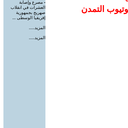
-
مصرع وإصابة
وتيوب التمدن
العشرات في انقلاب
صهريج بجمهورية
إفريقيا الوسطى ...
المزيد.....
المزيد.....