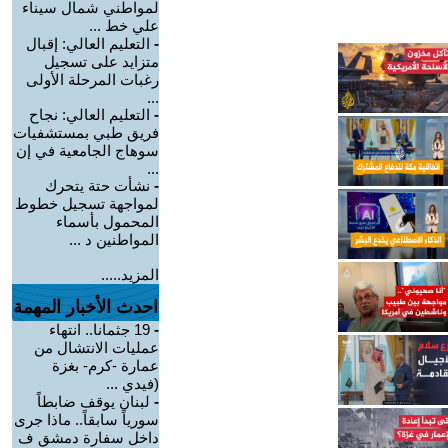
لمواطني شمال سيناء
علي خط ...
-
التعليم العالي: إقبال
متزايد على تسجيل
رغبات المرحلة الأولى
...
-
التعليم العالي: نجاح
فريق طبي بمستشفيات
سوهاج الجامعية في إن
...
-
نشأت حتة يتحرك
لمواجهة تسجيل خطوط
المحمول بأسماء
المواطنين د ...
المزيد.....
احدث الأخبار المهمة
-
19 جثمانا.. انتهاء
عمليات الانتشال من
عمارة -كرم- بغزة
(فيدي ...
-
لبنان يوقف ضابطاً
سورياً سابقاً.. ماذا جرى
داخل سفارة دمشق ف