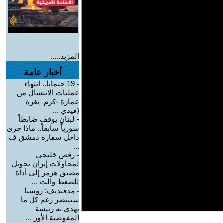
المزيد.....
أخبار عامة
-
19 جثمانا.. انتهاء
عمليات الانتشال من
عمارة -كرم- بغزة
(فيدي ...
-
لبنان يوقف ضابطاً
سورياً سابقاً.. ماذا جرى
داخل سفارة دمشق ف
...
-
رفض خليجي
لمحاولات إيران تحويل
مضيق هرمز إلى أداة
للضغط والت ...
-
مدفيديف: روسيا
ستنتصر رغم كل ما
تهذي به رئيسة
المفوضية الأور ...