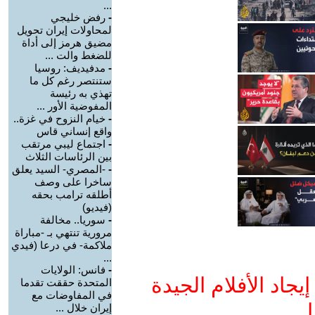
...
-
رفض خليجي
لمحاولات إيران تحويل
مضيق هرمز إلى أداة
للضغط والت ...
-
مدفيديف: روسيا
ستنتصر رغم كل ما
تهذي به رئيسة
المفوضية الأور ...
-
خيام النزوح في غزة..
واقع إنساني قاس
-
اجتماع ليبي مرتقب
بين الرئاسات الثلاث
-
-المصري- السيد يعلق
ساخرا على وصف
أطلقه ترامب بحقه
(فيديو)
-
سوريا.. مخالفة
مرورية تنتهي بـ -مباراة
ملاكمة- في درعا (فيدي
...
-
فانس: الولايات
جاد الأفلام الجيدة
المتحدة حققت تقدما
في المفاوضات مع
ا
إيران خلال ...