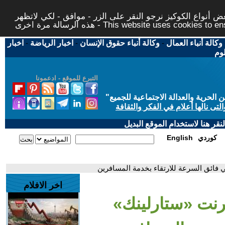
 أنواع الكوكيز نرجو النقر على الزر - موافق - لكي لاتظهر
This website uses cookies to ensure you ge
وكالة أنباء العمال
-
وكالة أنباء حقوق الإنسان
-
اخبار الرياضة
-
اخبار
لوم
التبرع للموقع - ادعمونا
حرية والعدالة الاجتماعية للجميع
"
تى نالها أعلام في الفكر والثقافة
قر هنا لاستخدام الموقع البديل
كوردي
English
 فائق السرعة للارتقاء بخدمة المسافرين
اخر الافلام
ترنت «ستارلينك»