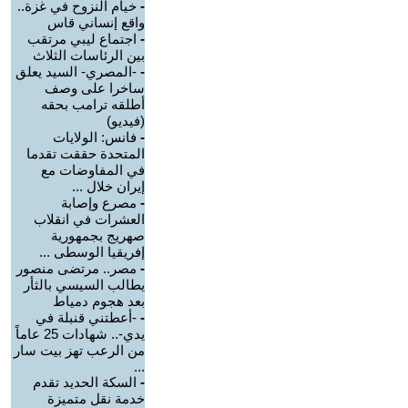
-
خيام النزوح في غزة..
واقع إنساني قاس
-
اجتماع ليبي مرتقب
بين الرئاسات الثلاث
-
-المصري- السيد يعلق
ساخرا على وصف
أطلقه ترامب بحقه
(فيديو)
-
فانس: الولايات
المتحدة حققت تقدما
في المفاوضات مع
إيران خلال ...
-
مصرع وإصابة
العشرات في انقلاب
صهريج بجمهورية
إفريقيا الوسطى ...
-
مصر.. مرتضى منصور
يطالب السيسي بالثأر
بعد هجوم دمياط
-
-أعطتني قنبلة في
يدي-.. شهادات 25 عاماً
من الرعب تهز بيت سار
...
-
السكة الحديد تقدم
خدمة نقل متميزة