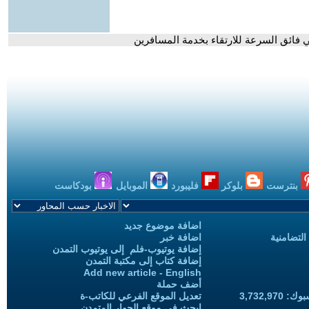
 فائق السرعة للارتقاء بخدمة المسافرين
بنترست
بلوكر
فليبورد
الموبايل
بودكاست
اضافة موضوع جديد
التضامنية
اضافة خبر
إضافة يوتيوب-فلم إلى يوتيوب التمدن
إضافة كتاب إلى مكتبة التمدن
Add new article - English
أضف حملة
3,732,97
تعديل الموقع الفرعي للكاتب-ة
ابحث في موقع الحوار المتمدن