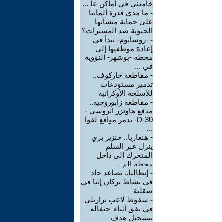
خامنئي في أماكن عا ...
-
ما مدى قدرة ألمانيا
على حماية منشآتها
الحيوية ضد المسيرات؟
-
-روساتوم- تبدأ في
إعادة موظفيها إلى
محطة -بوشهر- النووية
في ...
-
مقاطعة خاركوف..
تدمير مستودعات
للأسلحة الأوكرانية
-
مقاطعة زابوروجيه..
مدفع هاوتزر الروسي -
D-30- يدمر مواقع لقوا
...
-
هنغاريا.. خنزير بري
ينزل عبر السلم
المتحرك إلى داخل
محطة الم ...
-
إيطاليا.. تصاعد حاد
في نشاط بركان إتنا في
صقلية
-
سقوط لاعب برازيلي
في نفق أثناء احتفاله
بتسجيل هدف