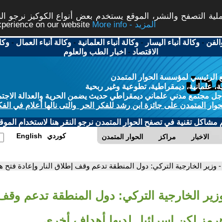
ة التصفح والنشر، الموقع يستخدم بعض أنواع الكوكيز نرجو النق
More info - المزيد
experience on our website
الفن
-
وكالة أنباء اليسار
-
وكالة أنباء العلمانية
-
وكالة أنباء العمال
-
وكا
الاقتصاد
-
اخبار الطب والعلوم
 الرئيسي لمؤسسة الحوار المتمدن
، علمانية، ديمقراطية، تطوعية وغير ربحية
ل مجتمع مدني علماني ديمقراطي حديث يضمن الحرية والعدالة الاجتم
حوار المتمدن على جائزة ابن رشد للفكر الحر والتى نالها أعلام في الفك
م مشاكل تقنية في تصفح الحوار المتمدن نرجو النقر هنا لاستخدام الموقع
كوردي
English
الاخبار
مراكز
الحوار المتمدن
- وزير الخارجية التركي: دول المنطقة تدعم وقف إطلاق النار وإعادة فتح 
وزير الخارجية التركي: دول المنطقة تدعم وقف 
هرمز لكن إسرائيل لديها أهداف أخرى