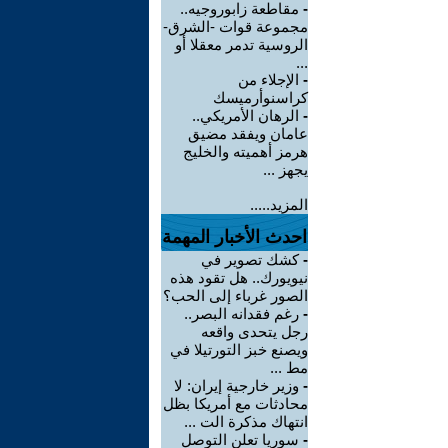
-
مقاطعة زابوروجيه..
مجموعة قوات -الشرق-
الروسية تدمر معقلا أو
...
-
الإجلاء من
كراسنوأرميسك
-
الرهان الأمريكي..
عامان ويفقد مضيق
هرمز أهميته والخليج
يجهز ...
المزيد.....
احدث الأخبار المهمة
-
كشك تصوير في
نيويورك.. هل تقود هذه
الصور غرباء إلى الحب؟
-
رغم فقدانه البصر..
رجل يتحدى واقعه
ويصنع خبز التورتيلا في
مط ...
-
وزير خارجية إيران: لا
محادثات مع أمريكا بظل
انتهاك مذكرة الت ...
-
سوريا تعلن التوصل