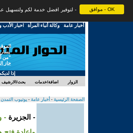
موافق - OK
لتوفير افضل خدمة لكم ولتسهيل عملي
أخبار عامة
-
وكالة أنباء المرأة
-
اخبار الأدب و
الموقع
يسارية
"من أج
حاز ال
إذا لديك
الزوار
اضافة/خدمات
بحث/الارشيف
الصفحة الرئيسية
-
أخبار عامة
-
يوتيوب التمدن
- الجزيرة
- 
وإعادة فتح 