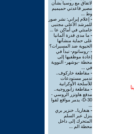
لاتفاق مع روسيا بشأن
مصير قاعدتي حميميم
وط ...
-
إعلام إيراني: نشر صور
للمرشد الأعلى مجتبى
خامنئي في أماكن عا ...
-
ما مدى قدرة ألمانيا
على حماية منشآتها
الحيوية ضد المسيرات؟
-
-روساتوم- تبدأ في
إعادة موظفيها إلى
محطة -بوشهر- النووية
في ...
-
مقاطعة خاركوف..
تدمير مستودعات
للأسلحة الأوكرانية
ا
-
مقاطعة زابوروجيه..
مدفع هاوتزر الروسي -
D-30- يدمر مواقع لقوا
...
-
هنغاريا.. خنزير بري
ينزل عبر السلم
المتحرك إلى داخل
محطة الم ...