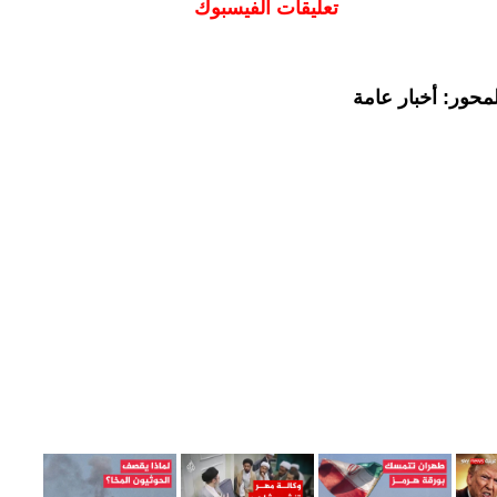
تعليقات الفيسبوك
محور: أخبار عامة