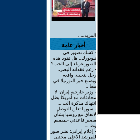
المزيد.....
أخبار عامة
-
كشك تصوير في
نيويورك.. هل تقود هذه
الصور غرباء إلى الحب؟
-
رغم فقدانه البصر..
رجل يتحدى واقعه
ويصنع خبز التورتيلا في
مط ...
-
وزير خارجية إيران: لا
محادثات مع أمريكا بظل
انتهاك مذكرة الت ...
-
سوريا تعلن التوصل
لاتفاق مع روسيا بشأن
مصير قاعدتي حميميم
وط ...
-
إعلام إيراني: نشر صور
للمرشد الأعلى مجتبى