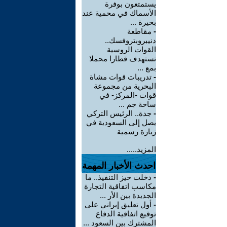
يستمتعون بوفرة
الأسماك في محمية عند
بحيرة ...
-
مقاطعة
دنيبروبتروفسك..
القوات الروسية
تستهدف قطارا محملا
بمع ...
-
تدريبات قوات مشاة
البحرية من مجموعة
قوات -المركز- في
ساحة جم ...
-
جدة.. الرئيس التركي
يصل إلى السعودية في
زيارة رسمية
المزيد.....
احدث الأخبار المهمة
-
دخلت حيز التنفيذ.. ما
مكاسب اتفاقية التجارة
الجديدة بين الأر ...
-
أول تعليق إيراني على
توقيع اتفاقية الدفاع
المشترك بين السعود ...