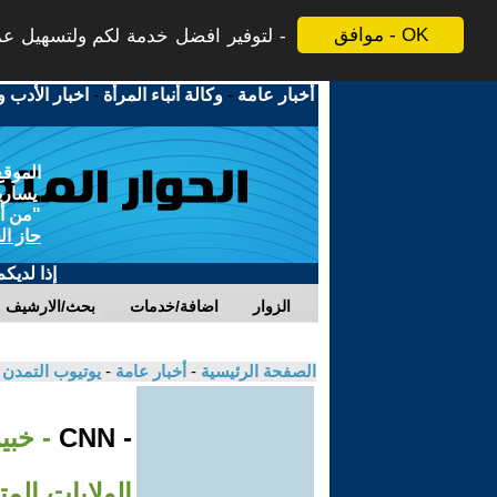
موافق - OK
لتوفير افضل خدمة لكم ولتسهيل عملي
أخبار عامة
-
وكالة أنباء المرأة
-
اخبار الأدب و
الموقع
يسارية
"من أج
حاز ال
إذا لديك
الزوار
اضافة/خدمات
بحث/الارشيف
الصفحة الرئيسية
-
أخبار عامة
-
يوتيوب التمدن
- CNN
- خبي
الولايات الم