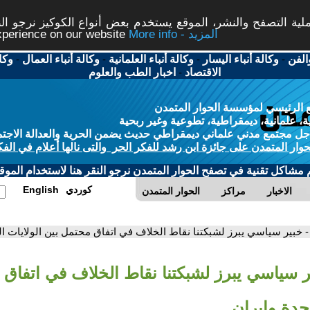
ة التصفح والنشر، الموقع يستخدم بعض أنواع الكوكيز نرجو النق
More info - المزيد
experience on our website
الفن
-
وكالة أنباء اليسار
-
وكالة أنباء العلمانية
-
وكالة أنباء العمال
-
وكا
الاقتصاد
-
اخبار الطب والعلوم
 الرئيسي لمؤسسة الحوار المتمدن
، علمانية، ديمقراطية، تطوعية وغير ربحية
ل مجتمع مدني علماني ديمقراطي حديث يضمن الحرية والعدالة الاجتم
حوار المتمدن على جائزة ابن رشد للفكر الحر والتى نالها أعلام في الفك
م مشاكل تقنية في تصفح الحوار المتمدن نرجو النقر هنا لاستخدام الموقع
كوردي
English
الاخبار
مراكز
الحوار المتمدن
- خبير سياسي يبرز لشبكتنا نقاط الخلاف في اتفاق محتمل بين الولايات ال
ر سياسي يبرز لشبكتنا نقاط الخلاف في اتفاق
تحدة وإيران