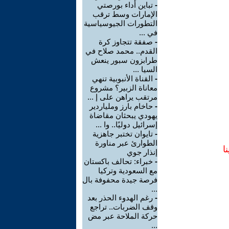
-
تباين أداء بورصتي
الإمارات وسط ترقب
التطورات الجيوسياسية
في ...
-
صفقة تتجاوز كرة
القدم.. محمد صلاح في
طرابزون سبور ينعش
السيا ...
-
القناة الأنبوبية تنهي
معاناة الزبير؟ مشروع
مرتقب يراهن على إ ...
-
حاخام بارز وملياردير
يهودي يبحثان مقاضاة
إسرائيل دوليًا.. وا ...
-
تايوان تختبر جاهزية
الطوارئ عبر مناورة
ا
إنذار جوي
-
خبراء: تحالف باكستان
مع السعودية وتركيا
فرصة جيدة محفوفة بال
...
-
رغم الهدوء الحذر بعد
وقف الضربات.. تراجع
حركة الملاحة عبر مض
...