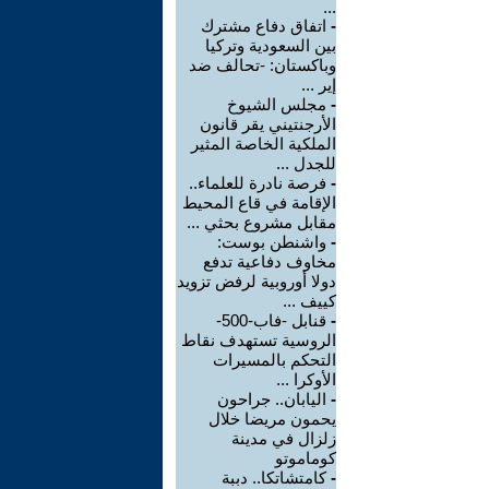
...
-
اتفاق دفاع مشترك
بين السعودية وتركيا
وباكستان: -تحالف ضد
إير ...
-
مجلس الشيوخ
الأرجنتيني يقر قانون
الملكية الخاصة المثير
للجدل ...
-
فرصة نادرة للعلماء..
الإقامة في قاع المحيط
مقابل مشروع بحثي ...
-
واشنطن بوست:
مخاوف دفاعية تدفع
دولا أوروبية لرفض تزويد
كييف ...
-
قنابل -فاب-500-
الروسية تستهدف نقاط
التحكم بالمسيرات
الأوكرا ...
-
اليابان.. جراحون
يحمون مريضا خلال
زلزال في مدينة
كوماموتو
-
كامتشاتكا.. دببة