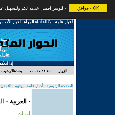
موافق - OK
لتوفير افضل خدمة لكم ولتسهيل عملي
أخبار عامة
-
وكالة أنباء المرأة
-
اخبار الأدب و
الموقع
يسارية
"من أج
حاز ال
إذا لديك
الزوار
اضافة/خدمات
بحث/الارشيف
الصفحة الرئيسية
-
أخبار عامة
-
يوتيوب التمدن
- العربية
- ال
إيران