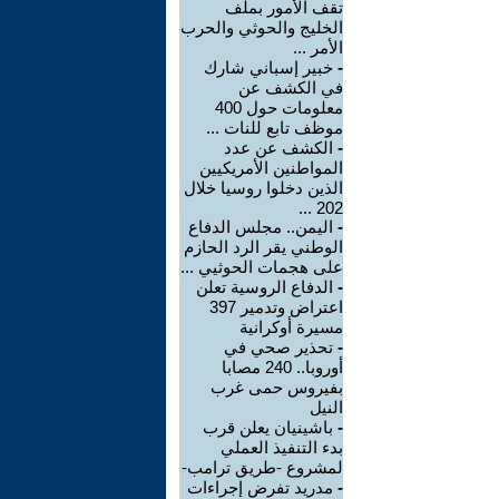
تقف الأمور بملف
الخليج والحوثي والحرب
الأمر ...
-
خبير إسباني شارك
في الكشف عن
معلومات حول 400
موظف تابع للنات ...
-
الكشف عن عدد
المواطنين الأمريكيين
الذين دخلوا روسيا خلال
202 ...
-
اليمن.. مجلس الدفاع
الوطني يقر الرد الحازم
على هجمات الحوثيي ...
-
الدفاع الروسية تعلن
اعتراض وتدمير 397
مسيرة أوكرانية
-
تحذير صحي في
أوروبا.. 240 مصابا
بفيروس حمى غرب
النيل
-
باشينيان يعلن قرب
بدء التنفيذ العملي
لمشروع -طريق ترامب-
-
مدريد تفرض إجراءات