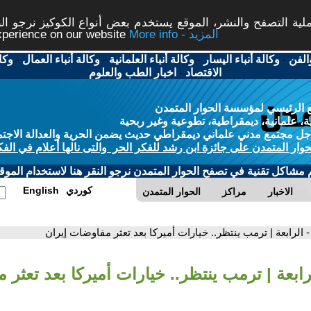
ة التصفح والنشر، الموقع يستخدم بعض أنواع الكوكيز نرجو النق
More info - المزيد
experience on our website
الفن
-
وكالة أنباء اليسار
-
وكالة أنباء العلمانية
-
وكالة أنباء العمال
-
وكا
الاقتصاد
-
اخبار الطب والعلوم
 الرئيسي لمؤسسة الحوار المتمدن
، علمانية، ديمقراطية، تطوعية وغير ربحية
ل مجتمع مدني علماني ديمقراطي حديث يضمن الحرية والعدالة الاجتم
حوار المتمدن على جائزة ابن رشد للفكر الحر والتى نالها أعلام في الفك
م مشاكل تقنية في تصفح الحوار المتمدن نرجو النقر هنا لاستخدام الموقع
كوردي
English
الاخبار
مراكز
الحوار المتمدن
- الرابعة | ترمب ينتظر.. خيارات أميركا بعد تعثر مفاوضات إيران
رابعة | ترمب ينتظر.. خيارات أميركا بعد تعثر