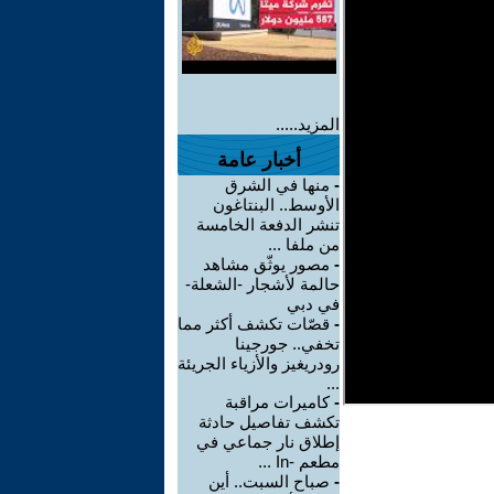
المزيد.....
أخبار عامة
-
منها في الشرق
الأوسط.. البنتاغون
تنشر الدفعة الخامسة
من ملفا ...
-
مصور يوثّق مشاهد
حالمة لأشجار -الشعلة-
في دبي
-
قصّات تكشف أكثر مما
تخفي.. جورجينا
رودريغيز والأزياء الجريئة
...
-
كاميرات مراقبة
تكشف تفاصيل حادثة
إطلاق نار جماعي في
مطعم -In ...
-
صباح السبت.. أين