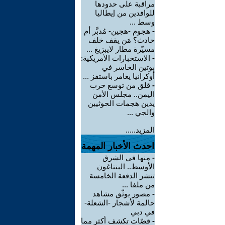
مراقبة على حدودها
للوافدين من إيطاليا
وسط ...
-
هجوم -هجين- مُدبَّر أم
حادث؟ مَن يقف خلف
مسيّرة مطار لايبزيغ ...
-
الاستخبارات الأمريكية:
بوتين الخاسر في
أوكرانيا يغامر باستفز ...
-
قلق من توسع حرب
اليمن.. مجلس الأمن
يدين هجمات الحوثيين
والجي ...
المزيد.....
احدث الأخبار المهمة
-
منها في الشرق
الأوسط.. البنتاغون
تنشر الدفعة الخامسة
من ملفا ...
-
مصور يوثّق مشاهد
حالمة لأشجار -الشعلة-
في دبي
-
قصّات تكشف أكثر مما