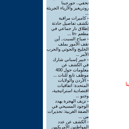
تخفي.. جورجينا
رودريغيز والأزياء الجريئة
...
-
كاميرات مراقبة
تكشف تفاصيل حادثة
إطلاق نار جماعي في
مطعم -In ...
-
صباح السبت.. أين
تقف الأمور بملف
الخليج والحوثي والحرب
الأمر ...
-
خبير إسباني شارك
في الكشف عن
معلومات حول 400
موظف تابع للنات ...
-
الأردن والولايات
ا
المتحدة: اتفاقيات
اقتصادية استراتيجية،
وجنو ...
-
نزيف الهجرة يهدد
الوجود المسيحي في
الضفة الغربية: تحذيرات
من ...
-
الكشف عن عدد
المواطنين الأمريكيين