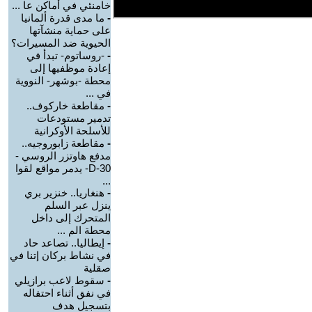
خامنئي في أماكن عا ...
-
ما مدى قدرة ألمانيا
على حماية منشآتها
الحيوية ضد المسيرات؟
-
-روساتوم- تبدأ في
إعادة موظفيها إلى
محطة -بوشهر- النووية
في ...
-
مقاطعة خاركوف..
تدمير مستودعات
للأسلحة الأوكرانية
-
مقاطعة زابوروجيه..
مدفع هاوتزر الروسي -
D-30- يدمر مواقع لقوا
...
-
هنغاريا.. خنزير بري
ينزل عبر السلم
المتحرك إلى داخل
محطة الم ...
-
إيطاليا.. تصاعد حاد
في نشاط بركان إتنا في
صقلية
-
سقوط لاعب برازيلي
في نفق أثناء احتفاله
بتسجيل هدف