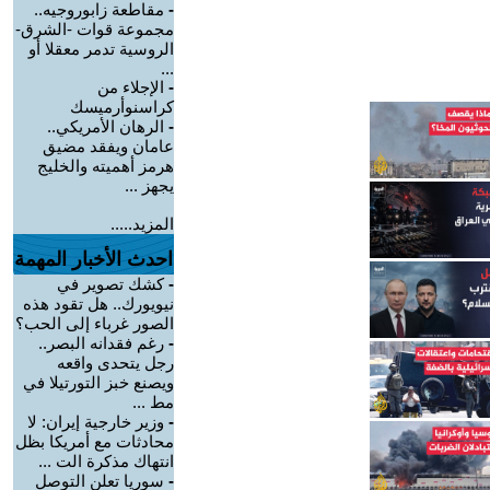
-
مقاطعة زابوروجيه..
مجموعة قوات -الشرق-
الروسية تدمر معقلا أو
...
-
الإجلاء من
كراسنوأرميسك
-
الرهان الأمريكي..
عامان ويفقد مضيق
هرمز أهميته والخليج
يجهز ...
المزيد.....
احدث الأخبار المهمة
-
كشك تصوير في
نيويورك.. هل تقود هذه
الصور غرباء إلى الحب؟
-
رغم فقدانه البصر..
رجل يتحدى واقعه
ويصنع خبز التورتيلا في
مط ...
-
وزير خارجية إيران: لا
محادثات مع أمريكا بظل
انتهاك مذكرة الت ...
-
سوريا تعلن التوصل