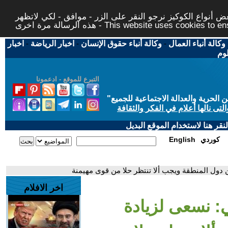
 أنواع الكوكيز نرجو النقر على الزر - موافق - لكي لاتظهر
This website uses cookies to ensure you ge
وكالة أنباء العمال
-
وكالة أنباء حقوق الإنسان
-
اخبار الرياضة
-
اخبار
لوم
التبرع للموقع - ادعمونا
حرية والعدالة الاجتماعية للجميع
"
تى نالها أعلام في الفكر والثقافة
قر هنا لاستخدام الموقع البديل
كوردي
English
ن دول المنطقة ويجب ألا تنتظر حلا من قوى مهيمنة
اخر الافلام
ي: نسعى لزيادة