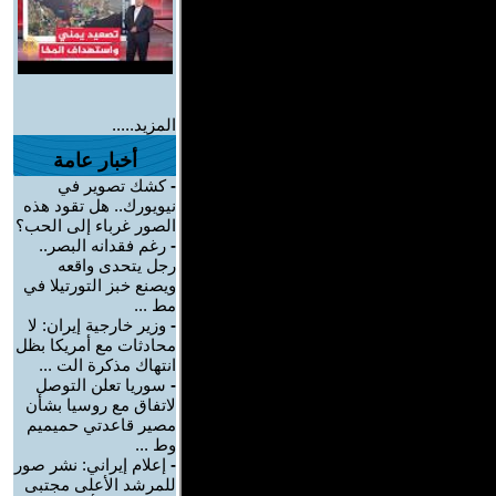
المزيد.....
أخبار عامة
-
كشك تصوير في
نيويورك.. هل تقود هذه
الصور غرباء إلى الحب؟
-
رغم فقدانه البصر..
رجل يتحدى واقعه
ويصنع خبز التورتيلا في
مط ...
-
وزير خارجية إيران: لا
محادثات مع أمريكا بظل
انتهاك مذكرة الت ...
-
سوريا تعلن التوصل
لاتفاق مع روسيا بشأن
مصير قاعدتي حميميم
وط ...
-
إعلام إيراني: نشر صور
للمرشد الأعلى مجتبى