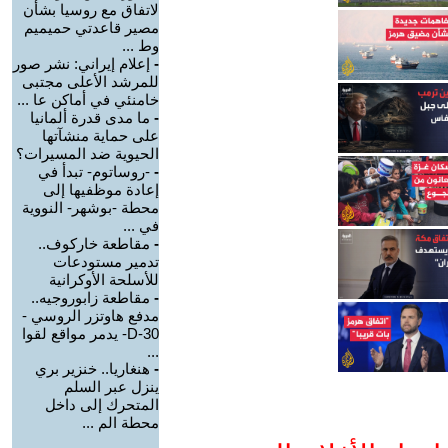
لاتفاق مع روسيا بشأن
مصير قاعدتي حميميم
وط ...
-
إعلام إيراني: نشر صور
للمرشد الأعلى مجتبى
خامنئي في أماكن عا ...
-
ما مدى قدرة ألمانيا
على حماية منشآتها
الحيوية ضد المسيرات؟
-
-روساتوم- تبدأ في
إعادة موظفيها إلى
محطة -بوشهر- النووية
في ...
-
مقاطعة خاركوف..
تدمير مستودعات
للأسلحة الأوكرانية
-
مقاطعة زابوروجيه..
مدفع هاوتزر الروسي -
D-30- يدمر مواقع لقوا
...
-
هنغاريا.. خنزير بري
ينزل عبر السلم
المتحرك إلى داخل
محطة الم ...