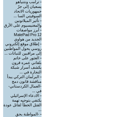
-
ترامب ونتنياهو
يسعيان إلى جرّ
جمهوريات الاتحاد
السوفيتي السا ...
-
تأثير الميلاتونين
والمغنيسيوم على الأرق
-
أبرز مواصفات
MatePad Pro 12
الجديد من هواوي
-
إطلاق موقع إلكتروني
روسي يحول المواطنين
إلى مراقبين للنباتات ...
-
العثور على خاتم
بلقاني عمره قرون
يكشف أسرار شبكة
التجارة في ...
-
البرلمان التركي يبدأ
مناقشة قانون دمج
-العمال الكردستاني-
في ...
-
الادعاء الإسرائيلي
يكتفي بتوجيه تهمة
القتل الخطأ لقاتل عودة
...
-
-المواطنة بحق