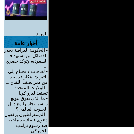
المزيد.....
أخبار عامة
-
الحكومة العراقية تحذر
الفصائل من استهداف
السعودية وتؤكد حصري
...
-
لقاحات لا تحتاج إلى
التبريد: ابتكار قد يحد
من هدر نصف اللقاح ...
-
الولايات المتحدة
تستعد لغزو كوبا
-
ما الذي يعوق تنويع
روسيا تجارتها مع دول
الجنوب العالمي؟
-
الديمقراطيون يرفعون
دعوى قضائية جماعية
ضد رسوم ترامب
الجمركي ...