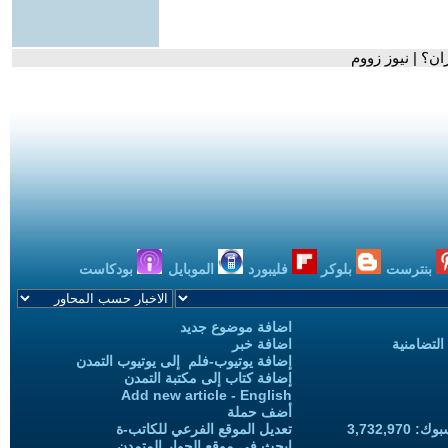
ن؟ | نيوز زووم
بنترست
بلوكر
فليبورد
الموبايل
بودكاست
اضافة موضوع جديد
التضامنية
اضافة خبر
إضافة يوتيوب-فلم إلى يوتيوب التمدن
إضافة كتاب إلى مكتبة التمدن
Add new article - English
أضف حملة
3,732,97
تعديل الموقع الفرعي للكاتب-ة
ابحث في موقع الحوار المتمدن