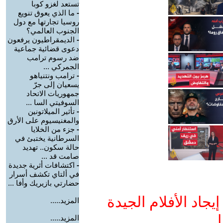
تستعد لغزو كوبا
-
ما الذي يعوق تنويع
روسيا تجارتها مع دول
الجنوب العالمي؟
-
الديمقراطيون يرفعون
دعوى قضائية جماعية
ضد رسوم ترامب
الجمركي ...
-
ترامب ونتنياهو
يسعيان إلى جرّ
جمهوريات الاتحاد
السوفيتي السا ...
-
تأثير الميلاتونين
والمغنيسيوم على الأرق
-
جزء من الخلايا
السرطانية يختبئ في
حالة سكون.. تهديد
صامت قد ...
-
اكتشافات أثرية جديدة
في ألتاي تكشف أسرار
حضارتي بازيريك وأفا ...
جاد الأفلام الجيدة
المزيد.....
ا
المزيد.....