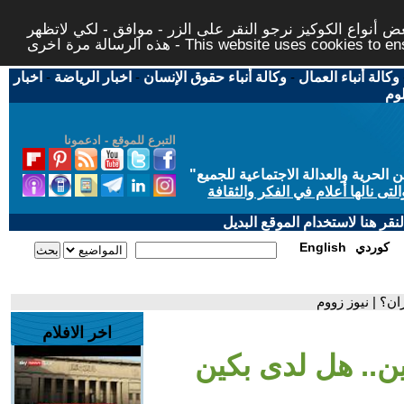
 أنواع الكوكيز نرجو النقر على الزر - موافق - لكي لاتظهر
This website uses cookies to ensure you ge
وكالة أنباء العمال
-
وكالة أنباء حقوق الإنسان
-
اخبار الرياضة
-
اخبار
لوم
التبرع للموقع - ادعمونا
حرية والعدالة الاجتماعية للجميع
"
تى نالها أعلام في الفكر والثقافة
قر هنا لاستخدام الموقع البديل
كوردي
English
ن؟ | نيوز زووم
اخر الافلام
ن.. هل لدى بكين