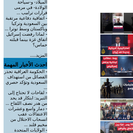
الميلاد- و-سياحة
الولادة- في مرمى
قرارات ترامب ...
-
اتفاقية دفاعية مرتقبة
بين السعودية وتركيا
وباكستان وسط توترا ...
-
لماذا رفضت إسرائيل
اتفاق غزة بينما قبلته
حماس؟
المزيد.....
احدث الأخبار المهمة
-
الحكومة العراقية تحذر
الفصائل من استهداف
السعودية وتؤكد حصري
...
-
لقاحات لا تحتاج إلى
التبريد: ابتكار قد يحد
من هدر نصف اللقاح ...
-
دمار واسع وعشرات
الاعتقالات عقب
انسحاب الاحتلال من
مخيم قلند ...
-
الولايات المتحدة