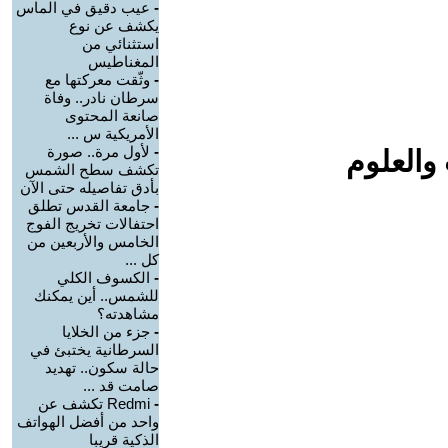
-
عيب دقيق في الماس
يكشف عن نوع
استثنائي من
المغناطيس
-
وثّقت معركتها مع
سرطان نادر.. وفاة
صانعة المحتوى
الأمريكية س ...
-
لأول مرة.. صورة
والعلوم
تكشف سطح الشمس
بأدق تفاصيله حتى الآن
-
جامعة القدس تطلق
احتفالات تخريج الفوج
الخامس والأربعين من
كل ...
-
الكسوف الكلي
للشمس.. أين يمكنك
مشاهدته؟
-
جزء من الخلايا
السرطانية يختبئ في
حالة سكون.. تهديد
صامت قد ...
-
Redmi تكشف عن
واحد من أفضل الهواتف
الذكية قريبا