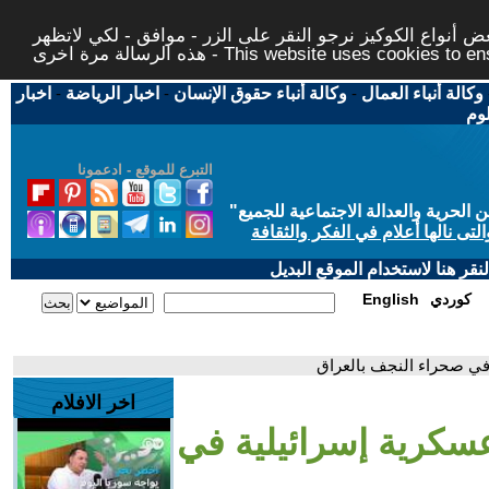
 أنواع الكوكيز نرجو النقر على الزر - موافق - لكي لاتظهر
This website uses cookies to ensure you ge
وكالة أنباء العمال
-
وكالة أنباء حقوق الإنسان
-
اخبار الرياضة
-
اخبار
لوم
التبرع للموقع - ادعمونا
حرية والعدالة الاجتماعية للجميع
"
تى نالها أعلام في الفكر والثقافة
قر هنا لاستخدام الموقع البديل
كوردي
English
في صحراء النجف بالعراق
اخر الافلام
سكرية إسرائيلية في