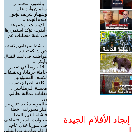
-
بالصور.. محمد بن
سلمان وأردوغان
وشهباز شريف يؤدون
صلاة الجمع ...
-
الإمارات.. مجموعة
-أدنوك- تؤكد استمرارها
في تلبية متطلبات عم
...
-
ناشط سوداني يكشف
عن شبكة تجنيد
مواطنيه في ليبيا للقتال
بأوكر ...
-
14 جريحاً في تفجير
حافلة جرمانا، وتحقيقات
لكشف المسؤولين
-
كلفة الصراع تضرب
معيشة البريطانيين..
نقابات عمالية تطالب
بور ...
-
الموساد يُبعد اثنين من
كبار مسؤوليه.. خطة
فاشلة لتغيير النظا ...
جاد الأفلام الجيدة
-
حوادث السير تتضاعف
في سوريا خلال عام..
ا
أرقام صادمة عن القتلى