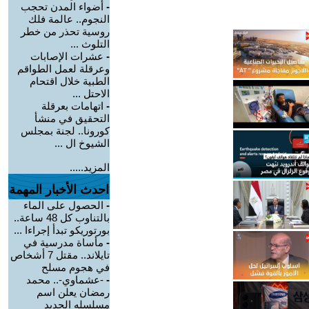
-
أضواء المدن تحجب
النجوم.. عالمة فلك
روسية تحذر من خطر
التلوث ...
-
عشرات الإصابات
وعرقلة لعمل الطواقم
الطبية خلال اقتحام
الاحتل ...
-
اتهامات بعرقلة
التحقيق في منشأ
كورونا.. لجنة بمجلس
الشيوخ ال ...
المزيد.....
احدث الأخبار المهمة
-
الحصول على الماء
بالتناوب كل 48 ساعة..
بورتوريكو تبدأ إجراءا ...
-
مأساة مدرسية في
تايلاند.. مقتل 7 أشخاص
في هجوم مسلح
-
-عشماوي-.. محمد
رمضان يعلن اسم
مسلسله الجديد