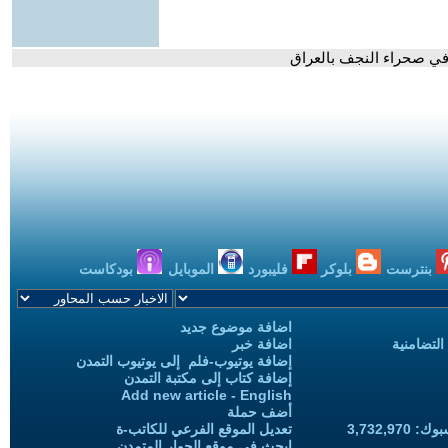
في صحراء النجف بالعراق
بنترست
بلوكر
فليبورد
الموبايل
بودكاست
اضافة موضوع جديد
التضامنية
اضافة خبر
إضافة يوتيوب-فلم إلى يوتيوب التمدن
إضافة كتاب إلى مكتبة التمدن
Add new article - English
أضف حملة
3,732,97
تعديل الموقع الفرعي للكاتب-ة
ابحث في موقع الحوار المتمدن