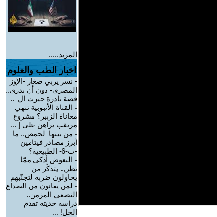
المزيد.....
اخبار الطب والعلوم
-
نسر يربي صغار -الإوز
المصري- دون أن يدري..
قصة نادرة حيرت ال ...
-
القناة الأنبوبية تنهي
معاناة الزبير؟ مشروع
مرتقب يراهن على إ ...
-
من بينها الحمص.. ما
أبرز مصادر فيتامين
-ب-6- الطبيعية؟
-
البعوض أذكى ممّا
تظن.. يتذكّر من
يحاولون ضربه لتجنّبهم
-
لمن يعانون من الصداع
النصفي المزمن..
دراسة حديثة تقدم
الحل! ...