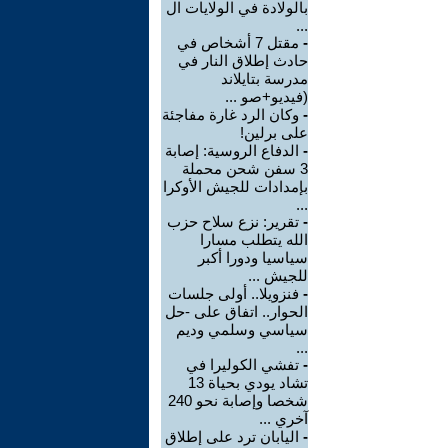
بالولادة في الولايات ال
...
-
مقتل 7 أشخاص في
حادث إطلاق النار في
مدرسة بتايلاند
(فيديو+صو ...
-
وكان الرد غارة مفاجئة
على برلين!
-
الدفاع الروسية: إصابة
3 سفن شحن محملة
بإمدادات للجيش الأوكرا
...
-
تقرير: نزع سلاح حزب
الله يتطلب مسارا
سياسيا ودورا أكبر
للجيش ...
-
فنزويلا.. أولى جلسات
الحوار.. اتفاق على -حل
سياسي وسلمي وديم
...
-
تفشي الكوليرا في
تشاد يودي بحياة 13
شخصا وإصابة نحو 240
آخري ...
-
اليابان ترد على إطلاق