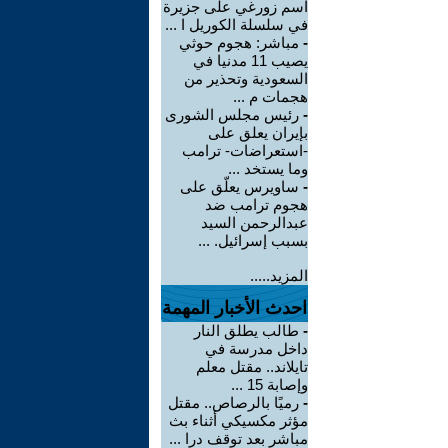
اسم زورغي على جزيرة
في سلسلة الكوريل ا ...
-
مباشر: هجوم حوثي
يصيب 11 مدنيا في
السعودية وتحذير من
هجمات م ...
-
رئيس مجلس الشورى
بإيران يعلق على
-استعراضات- ترامب
وما يستخد ...
-
ساويرس يعلّق على
هجوم ترامب ضد
عبدالرحمن السيد
بسبب إسرائيل. ...
المزيد.....
احدث الأخبار المهمة
-
طالب يطلق النار
داخل مدرسة في
تايلاند.. مقتل معلم
وإصابة 15 ...
-
رميًا بالرصاص.. مقتل
مؤثر مكسيكي أثناء بث
مباشر بعد توقف درا ...