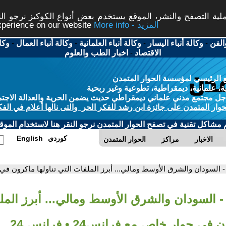
ة التصفح والنشر، الموقع يستخدم بعض أنواع الكوكيز نرجو النق
More info - المزيد
experience on our website
الفن
-
وكالة أنباء اليسار
-
وكالة أنباء العلمانية
-
وكالة أنباء العمال
-
وكا
الاقتصاد
-
اخبار الطب والعلوم
 الرئيسي لمؤسسة الحوار المتمدن
، علمانية، ديمقراطية، تطوعية وغير ربحية
ل مجتمع مدني علماني ديمقراطي حديث يضمن الحرية والعدالة الاجتم
حوار المتمدن على جائزة ابن رشد للفكر الحر والتى نالها أعلام في الفك
م مشاكل تقنية في تصفح الحوار المتمدن نرجو النقر هنا لاستخدام الموقع
كوردي
English
الاخبار
مراكز
الحوار المتمدن
- السودان والشرق الأوسط ومالي... أبرز الملفات التي تناولها ماكرون في حوار خا
- السودان والشرق الأوسط ومالي... أبرز المل
في حوار خاص مع فرانس24 • فرانس 24