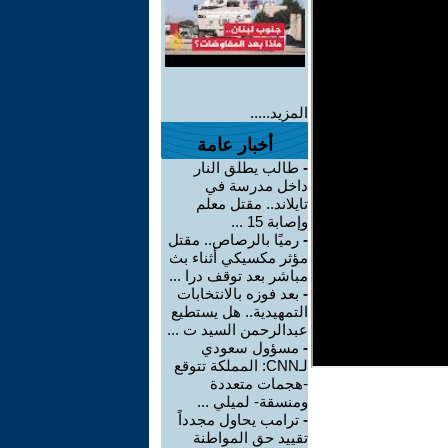
المزيد.....
أخبار عامة
-
طالب يطلق النار
داخل مدرسة في
تايلاند.. مقتل معلم
وإصابة 15 ...
-
رميًا بالرصاص.. مقتل
مؤثر مكسيكي أثناء بث
مباشر بعد توقف درا ...
-
بعد فوزه بالانتخابات
التمهيدية.. هل يستطيع
عبدالرحمن السيد ت ...
-
مسؤول سعودي
لـCNN: المملكة تتوقع
-هجمات متعددة
ومنسقة- لميلي ...
-
ترامب يحاول مجدداً
تقييد حق المواطنة