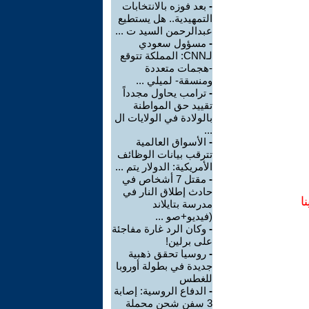
-
بعد فوزه بالانتخابات
التمهيدية.. هل يستطيع
عبدالرحمن السيد ت ...
-
مسؤول سعودي
لـCNN: المملكة تتوقع
-هجمات متعددة
ومنسقة- لميلي ...
-
ترامب يحاول مجدداً
تقييد حق المواطنة
بالولادة في الولايات ال
...
-
الأسواق العالمية
تترقب بيانات الوظائف
الأمريكية: الدولار يتم ...
-
مقتل 7 أشخاص في
حادث إطلاق النار في
ا
مدرسة بتايلاند
(فيديو+صو ...
-
وكان الرد غارة مفاجئة
على برلين!
-
روسيا تحقق ذهبية
جديدة في بطولة أوروبا
للغطس
-
الدفاع الروسية: إصابة
3 سفن شحن محملة