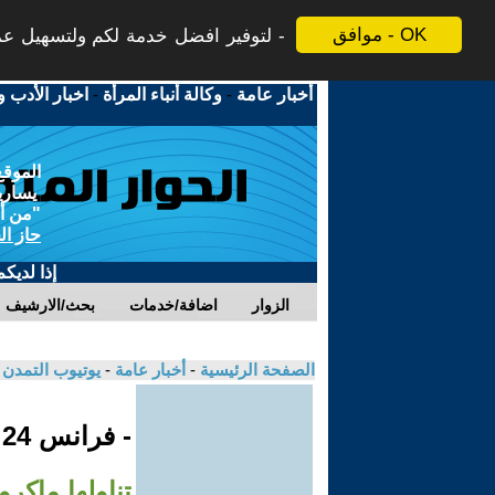
موافق - OK
لتوفير افضل خدمة لكم ولتسهيل عملي
أخبار عامة
-
وكالة أنباء المرأة
-
اخبار الأدب و
الموقع
يسارية
"من أج
حاز ال
إذا لديك
الزوار
اضافة/خدمات
بحث/الارشيف
الصفحة الرئيسية
-
أخبار عامة
-
يوتيوب التمدن
- فرانس 24
تناولها ماكرون 