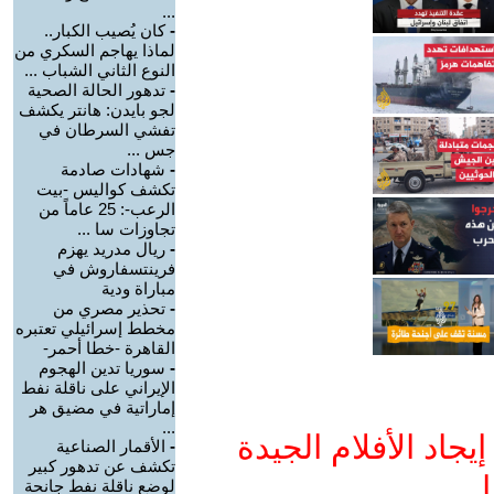
...
-
كان يُصيب الكبار..
لماذا يهاجم السكري من
النوع الثاني الشباب ...
-
تدهور الحالة الصحية
لجو بايدن: هانتر يكشف
تفشي السرطان في
جس ...
-
شهادات صادمة
تكشف كواليس -بيت
الرعب-: 25 عاماً من
تجاوزات سا ...
-
ريال مدريد يهزم
فرينتسفاروش في
مباراة ودية
-
تحذير مصري من
مخطط إسرائيلي تعتبره
القاهرة -خطا أحمر-
-
سوريا تدين الهجوم
الإيراني على ناقلة نفط
إماراتية في مضيق هر
...
جاد الأفلام الجيدة
-
الأقمار الصناعية
تكشف عن تدهور كبير
ا
لوضع ناقلة نفط جانحة