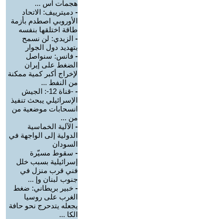
هجمات اس ...
-
دميترييف: الاتحاد
الأوروبي اصطدم بأزمة
طاقة اختلقها بنفسه
-
الزيدي: لن نسمح
بتهديد دول الجوار
-
فانس: سنواصل
الضغط على إيران
لإخراج أكبر كمية ممكنة
من النفط ...
-
-قناة 12-: الجيش
الإسرائيلي يبحث تنفيذ
انسحابات موضعية من
من ...
-
الآلية الخماسية
الدولية إلى الواجهة في
السودان
-
سقوط مسيّرة
إسرائيلية بسبب خلل
فني قرب منزل في
جنوب لبنان وإ ...
-
خبير بريطاني: ضغط
الغرب على روسيا
يجعله يتدحرج نحو حافة
الكا ...