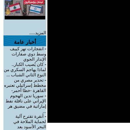
المزيد.....
أخبار عامة
-
انفجارات تهز كييف
وسط دوي صفارات
الإنذار الجوي
-
كان يُصيب الكبار..
لماذا يهاجم السكري من
النوع الثاني الشباب ...
-
تحذير مصري من
مخطط إسرائيلي تعتبره
القاهرة -خطا أحمر-
-
سوريا تدين الهجوم
الإيراني على ناقلة نفط
إماراتية في مضيق هر
...
-
أنقرة تقترح آلية
لحماية الملاحة في
البحر الأسود بعد