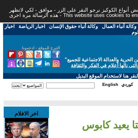
 أنواع الكوكيز نرجو النقر على الزر - موافق - لكي لاتظهر
This website uses cookies to ensure you ge
وكالة أنباء العمال
-
وكالة أنباء حقوق الإنسان
-
اخبار الرياضة
-
اخبار
لوم
التبرع للموقع - ادعمونا
حرية والعدالة الاجتماعية للجميع
"
تى نالها أعلام في الفكر والثقافة
قر هنا لاستخدام الموقع البديل
كوردي
English
اخر الافلام
ا يعيد كابوس