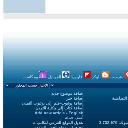
بنترست
بلوكر
فليبورد
الموبايل
بودكاست
اضافة موضوع جديد
التضامنية
اضافة خبر
إضافة يوتيوب-فلم إلى يوتيوب التمدن
إضافة كتاب إلى مكتبة التمدن
Add new article - English
أضف حملة
3,732,97
تعديل الموقع الفرعي للكاتب-ة
ابحث في موقع الحوار المتمدن