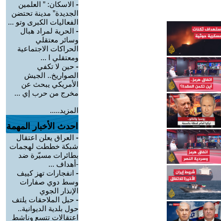
-
الاسكان: ” العلمين
الجديدة” مدينة تحتضن
الفعاليات الكبرى وتو ...
-
الحرية لمراد هبال
وسائر معتقلي
الحراكات الاجتماعية
ومعتقلي ا ...
-
حين لا تكفي
الصواريخ.. الجيش
الأمريكي يبحث عن
مخرج من حرب إي ...
المزيد.....
احدث الأخبار المهمة
-
العراق يعلن اعتقال
شبكة خططت لهجمات
بطائرات مسيّرة ضد
-أهداف ...
-
انفجارات تهز كييف
وسط دوي صفارات
الإنذار الجوي
-
حبل الملاحقات يلتف
حول بلدية الديوانية..
اعتقالات تتسع وناشط