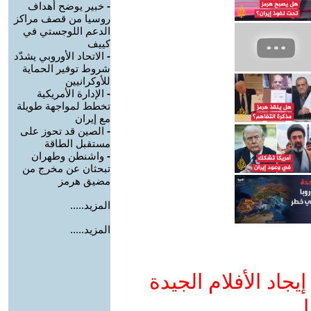
-
خبير يوضح أهداف
روسيا من قصف مراكز
الدعم اللوجستي في
كييف
-
الاتحاد الأوروبي يشدّد
شروط توفير الحماية
للأوكرانيين
-
الإدارة الأمريكية
تخطط لمواجهة طويلة
مع إيران
-
الصين قد تحوز على
مستقبل الطاقة
-
واشنطن وطهران
تبحثان عن مخرج من
مضيق هرمز
المزيد.....
المزيد.....
جاد الأفلام الجيدة
ا