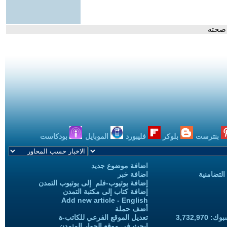
 صحته
بنترست
بلوكر
فليبورد
الموبايل
بودكاست
اضافة موضوع جديد
التضامنية
اضافة خبر
إضافة يوتيوب-فلم إلى يوتيوب التمدن
إضافة كتاب إلى مكتبة التمدن
Add new article - English
أضف حملة
3,732,97
تعديل الموقع الفرعي للكاتب-ة
ابحث في موقع الحوار المتمدن