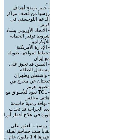
...
-
خبير يوضح أهداف
روسيا من قصف مراكز
الدعم اللوجستي في
كييف
-
الاتحاد الأوروبي يشدّد
شروط توفير الحماية
للأوكرانيين
-
الإدارة الأمريكية
تخطط لمواجهة طويلة
مع إيران
-
الصين قد تحوز على
مستقبل الطاقة
-
واشنطن وطهران
تبحثان عن مخرج من
مضيق هرمز
-
TCL تعود للأسواق مع
هاتف منافس
-
نوافذ زمنية حاسمة
بعد الجراحة قد تحدث
ثورة في علاج أخطر أورا
...
-
روسيا.. العثور على
بقايا ست جماجم لفيلة
عمرها 1.4 مليون عام ...