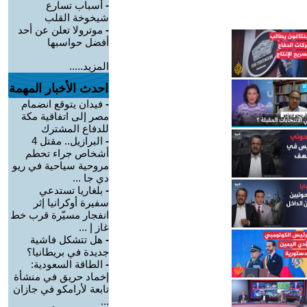
-
أسباب تسارع
شيخوخة القلب
-
موترولا تعلن عن أحد
أفضل حواسبها
المزيد.....
احدث الأخبار المهمة
-
فيدان يتوقع انضمام
مصر إلى اتفاقية مكة
للدفاع المشترك
-
البرازيل.. مقتل 4
أشخاص جراء تحطم
مروحية سياحية في ريو
دي جا ...
-
بلغاريا تستدعي
سفيرة أوكرانيا إثر
انفجار مسيّرة قرب خط
غاز إ ...
-
هل تتشكل فاشية
جديدة في بريطانيا؟
-
الطاقة السعودية:
إخماد حريق في منشأة
تابعة لأرامكو في جازان
...