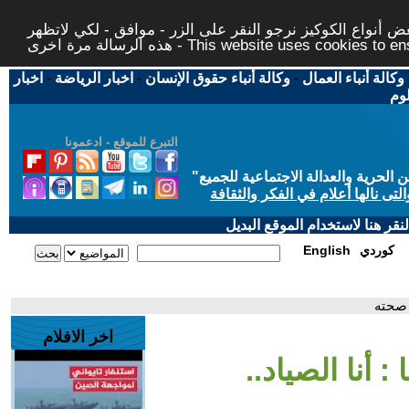
 أنواع الكوكيز نرجو النقر على الزر - موافق - لكي لاتظهر
This website uses cookies to ensure you ge
وكالة أنباء العمال
-
وكالة أنباء حقوق الإنسان
-
اخبار الرياضة
-
اخبار
لوم
التبرع للموقع - ادعمونا
حرية والعدالة الاجتماعية للجميع
"
تى نالها أعلام في الفكر والثقافة
قر هنا لاستخدام الموقع البديل
كوردي
English
 صحته
اخر الافلام
: أنا الصياد..