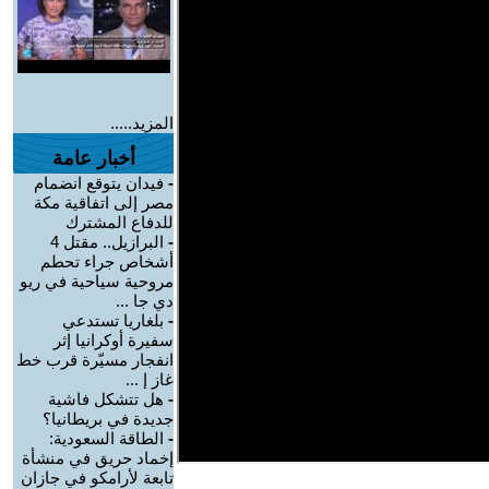
المزيد.....
أخبار عامة
-
فيدان يتوقع انضمام
مصر إلى اتفاقية مكة
للدفاع المشترك
-
البرازيل.. مقتل 4
أشخاص جراء تحطم
مروحية سياحية في ريو
دي جا ...
-
بلغاريا تستدعي
سفيرة أوكرانيا إثر
انفجار مسيّرة قرب خط
غاز إ ...
-
هل تتشكل فاشية
جديدة في بريطانيا؟
-
الطاقة السعودية:
إخماد حريق في منشأة
تابعة لأرامكو في جازان