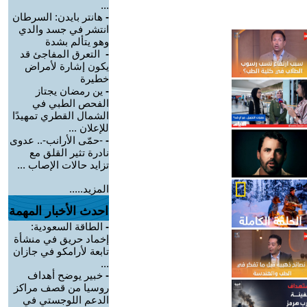
...
-
هانتر بايدن: السرطان
انتشر في جسد والدي
وهو يتألم بشدة
-
التعرق المفاجئ قد
يكون إشارة لأمراض
خطيرة
-
ين رمضان يجتاز
الفحص الطبي في
الشمال القطري تمهيدًا
للإعلان ...
-
-حمّى الأرانب-.. عدوى
نادرة تثير القلق مع
تزايد حالات الإصاب ...
المزيد.....
احدث الأخبار المهمة
-
الطاقة السعودية:
إخماد حريق في منشأة
تابعة لأرامكو في جازان
...
-
خبير يوضح أهداف
روسيا من قصف مراكز
الدعم اللوجستي في