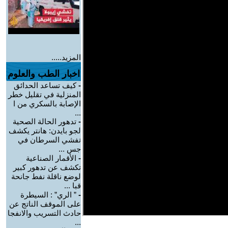
المزيد.....
اخبار الطب والعلوم
-
كيف تساعد الحدائق
المنزلية في تقليل خطر
الإصابة بالسكري من ا
...
-
تدهور الحالة الصحية
لجو بايدن: هانتر يكشف
تفشي السرطان في
جس ...
-
الأقمار الصناعية
تكشف عن تدهور كبير
لوضع ناقلة نفط جانحة
قبا ...
-
” الري” : السيطرة
على الموقف الناتج عن
حادث التسريب والانفجا
...