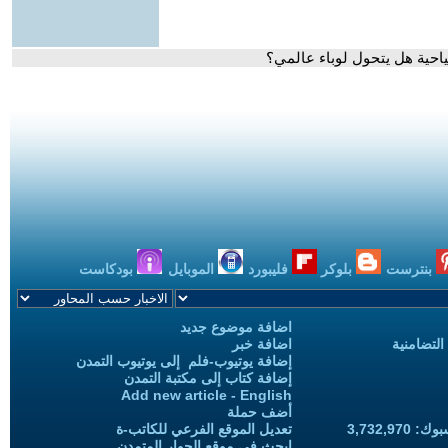
احية هل يتحول لوباء عالمي؟
بنترست
بلوكر
فليبورد
الموبايل
بودكاست
اضافة موضوع جديد
التضامنية
اضافة خبر
إضافة يوتيوب-فلم إلى يوتيوب التمدن
إضافة كتاب إلى مكتبة التمدن
Add new article - English
أضف حملة
3,732,97
تعديل الموقع الفرعي للكاتب-ة
ابحث في موقع الحوار المتمدن