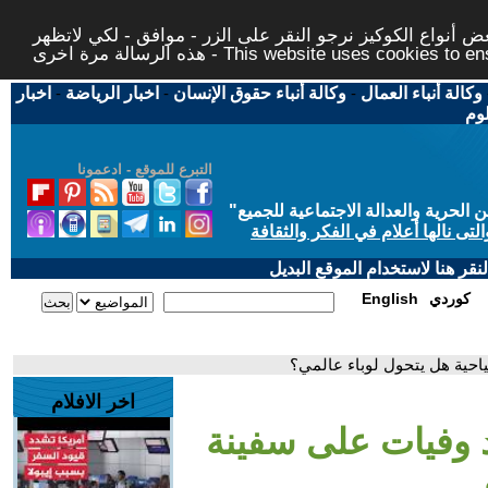
 أنواع الكوكيز نرجو النقر على الزر - موافق - لكي لاتظهر
This website uses cookies to ensure you ge
وكالة أنباء العمال
-
وكالة أنباء حقوق الإنسان
-
اخبار الرياضة
-
اخبار
لوم
التبرع للموقع - ادعمونا
حرية والعدالة الاجتماعية للجميع
"
تى نالها أعلام في الفكر والثقافة
قر هنا لاستخدام الموقع البديل
كوردي
English
احية هل يتحول لوباء عالمي؟
اخر الافلام
د وفيات على سفينة