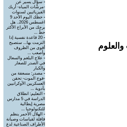
-
سؤال يسير عن
-مرشّات المياه- أربك
الفيزيائيين لسنوات
-
حظك اليوم الأحد 9
اغسطس 2026.. هل
برجك من الأبراج الأكثر
حظً ...
-
20 قاعدة نفسية إذا
التزمت بها... ستصبح
والعلوم
أقوى من الظروف
وأصعب ...
-
علاج البلغم والسعال
في الصدر للصغار
والكبار
-
مصدر: مسعفة من
-فوج الموت- تحقن
العسكريين الأوكرانيين
بأدوية ...
-
التعليم: انطلاق
الدراسة في 5 مدارس
مصرية إيطالية
للتكنولوجيا ...
-
الهلال الأحمر ينظم
قافلة لقياسات وصيانة
الأطراف الصناعية لدع