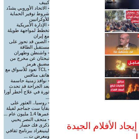
كييف
-
الاتحاد الأوروبي يشدّد
شروط توفير الحماية
للأوكرانيين
-
الإدارة الأمريكية
تخطط لمواجهة طويلة
مع إيران
-
الصين قد تحوز على
مستقبل الطاقة
-
واشنطن وطهران
تبحثان عن مخرج من
مضيق هرمز
-
TCL تعود للأسواق مع
هاتف منافس
-
نوافذ زمنية حاسمة
بعد الجراحة قد تحدث
ثورة في علاج أخطر أورا
...
-
روسيا.. العثور على
بقايا ست جماجم لفيلة
عمرها 1.4 مليون عام ...
-
متحف النصر يحيي
جاد الأفلام الجيدة
ذكرى فك حصار
لينينغراد ببرنامج ثقافي
ا
ومعرض ت ...