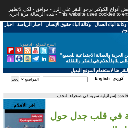
 أنواع الكوكيز نرجو النقر على الزر - موافق - لكي لاتظهر
This website uses cookies to ensure you ge
وكالة أنباء العمال
-
وكالة أنباء حقوق الإنسان
-
اخبار الرياضة
-
اخبار
لوم
التبرع للموقع - ادعمونا
حرية والعدالة الاجتماعية للجميع
"
تى نالها أعلام في الفكر والثقافة
قر هنا لاستخدام الموقع البديل
كوردي
English
اعدة إسرائيلية سرية في صحراء النجف
اخر الافلام
ية في قلب جدل حول