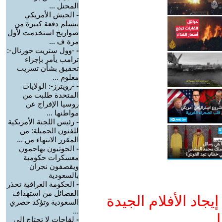
المحتل ...
-
الجيش الأمريكي
يتسلم دفعة كبيرة من
صواريخ استخدمت لأول
مرة ف ...
-
-وول ستريت جورنال-:
ترامب يأمر بإجراء
تحقيق بشأن تسريب
معلوم ...
-
-رويترز-: الولايات
المتحدة طلبت من
روسيا الإفراج عن
مواطنها ...
-
رئيس اللجنة الأمريكية
للفنون الجميلة: من
المقرر الانتهاء من ...
-
الحوثيون يهاجمون
معسكرات حكومية
ويقصفون نجران
بالسعودية
-
الحكومة العراقية تحذر
الفصائل من استهداف
جاد الأفلام الجيدة
السعودية وتؤكد حصري
...
ا
-
لقاحات لا تحتاج إلى