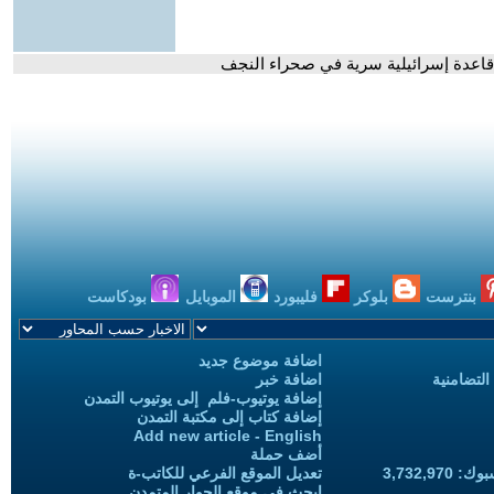
اعدة إسرائيلية سرية في صحراء النجف
بنترست
بلوكر
فليبورد
الموبايل
بودكاست
اضافة موضوع جديد
التضامنية
اضافة خبر
إضافة يوتيوب-فلم إلى يوتيوب التمدن
إضافة كتاب إلى مكتبة التمدن
Add new article - English
أضف حملة
3,732,97
تعديل الموقع الفرعي للكاتب-ة
ابحث في موقع الحوار المتمدن