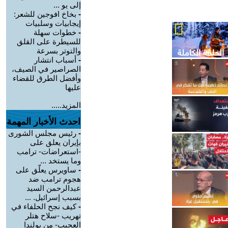
إلى يو ...
-
بخاخ افوجين للشعر:
إيجابيات وسلبيات
-
خطوات سهلة
للسيطرة على القلق
والتوتر بسرعة
-
أسباب انتشار
الصراصير في الصيف،
وأفضل الطرق للقضاء
عليها
المزيد.....
احدث الأخبار المهمة
-
رئيس مجلس الشورى
بإيران يعلق على
-استعراضات- ترامب
وما يستخد ...
-
ساويرس يعلّق على
هجوم ترامب ضد
عبدالرحمن السيد
بسبب إسرائيل. ...
-
كيف نجح الحلفاء في
تهريب -سلاح هتلر
العجيب- من بولندا