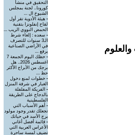
التحقيق في منشأ
كورونا.. لجنة بمجلس
الشيوخ ال ...
-
هيئة الأدوية تقر أول
لقاح إنفلونزا بتقنية
الحمض النووي الريب ...
-
سعده : إلغاء شرط
الـ3 سنوات للتصرف
في الأراضي الصناعية
والعلوم
يرفع ...
-
حظك اليوم الجمعة 7
اغسطس 2026.. هل
برجك من الأبراج الأكثر
حظ ...
-
خطوات لمنع دخول
الغبار في شرفة المنزل
-
الفريكة المفلفلة
بالدجاج على الطريقة
الفلسطينية
-
أهم الأسباب التي
تجعلك تقدر وجود مولود
برج الأسد في حياتك
-
قائمة أفضل أغاني
الأعراس العربية التي
تضيف لمسة ساحرة