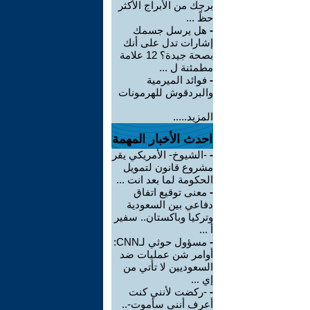
برجك من الأبراج الأكثر
حظً ...
-
هل يرسل جسمك
إشارات تدل على أنك
بصحة جيدة؟ 12 علامة
مطمئنة ل ...
-
فوائد الميرمية
والبردقوش للهرمونات
المزيد.....
احدث الأخبار المهمة
-
-الشيوخ- الأمريكي يقر
مشروع قانون لتمويل
الحكومة لما بعد انت ...
-
معنى توقيع اتفاق
دفاعي بين السعودية
وتركيا وباكستان.. سفير
أ ...
-
مسؤول حوثي لـCNN:
أوامر شن عمليات ضد
السعوديين لا تأتي من
إي ...
-
-ركضت لأنني كنت
أعرف أنني سأموت-..