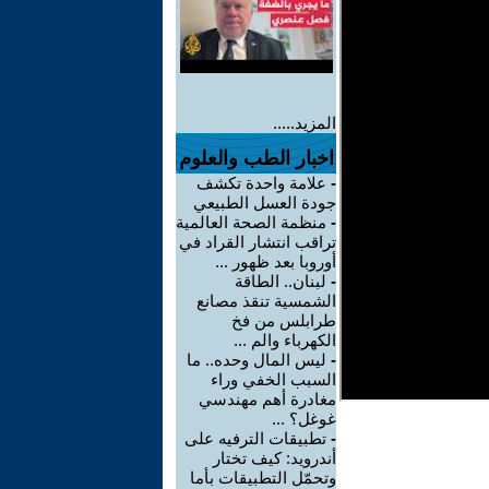
المزيد.....
اخبار الطب والعلوم
-
علامة واحدة تكشف
جودة العسل الطبيعي
-
منظمة الصحة العالمية
تراقب انتشار القراد في
أوروبا بعد ظهور ...
-
لبنان.. الطاقة
الشمسية تنقذ مصانع
طرابلس من فخ
الكهرباء والم ...
-
ليس المال وحده.. ما
السبب الخفي وراء
مغادرة أهم مهندسي
غوغل؟ ...
-
تطبيقات الترفيه على
أندرويد: كيف تختار
وتحمّل التطبيقات بأما