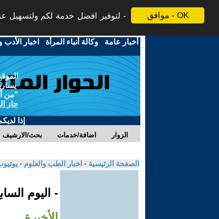
موافق - OK
لتوفير افضل خدمة لكم ولتسهيل عملي
أخبار عامة
-
وكالة أنباء المرأة
-
اخبار الأدب و
الموقع
يسارية
"من أج
حاز ال
إذا لديك
الزوار
اضافة/خدمات
بحث/الارشيف
الصفحة الرئيسية
-
اخبار الطب والعلوم
-
يوتيوب
- اليوم السا
الأخيرة