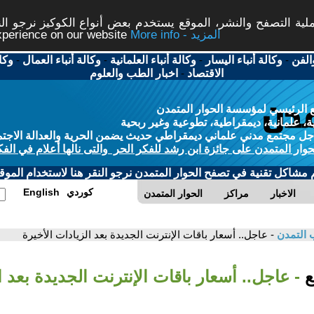
ة التصفح والنشر، الموقع يستخدم بعض أنواع الكوكيز نرجو النق
More info - المزيد
experience on our website
الفن
-
وكالة أنباء اليسار
-
وكالة أنباء العلمانية
-
وكالة أنباء العمال
-
وكا
الاقتصاد
-
اخبار الطب والعلوم
 الرئيسي لمؤسسة الحوار المتمدن
، علمانية، ديمقراطية، تطوعية وغير ربحية
ل مجتمع مدني علماني ديمقراطي حديث يضمن الحرية والعدالة الاجتم
حوار المتمدن على جائزة ابن رشد للفكر الحر والتى نالها أعلام في الفك
م مشاكل تقنية في تصفح الحوار المتمدن نرجو النقر هنا لاستخدام الموقع
كوردي
English
الاخبار
مراكز
الحوار المتمدن
 التمدن
- عاجل.. أسعار باقات الإنترنت الجديدة بعد الزيادات الأخيرة
بع
- عاجل.. أسعار باقات الإنترنت الجديدة بعد ا