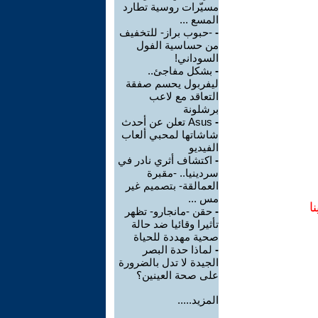
مسيّرات روسية تطارد
المسع ...
-
-حبوب براز- للتخفيف
من حساسية الفول
السوداني!
-
بشكل مفاجئ..
ليفربول يحسم صفقة
التعاقد مع لاعب
برشلونة
-
Asus تعلن عن أحدث
شاشاتها لمحبي ألعاب
الفيديو
-
اكتشاف أثري نادر في
سردينيا.. -مقبرة
العمالقة- بتصميم غير
مس ...
ا
-
حقن -مانجارو- تظهر
تأثيرا وقائيا ضد حالة
صحية مهددة للحياة
-
لماذا حدة البصر
الجيدة لا تدل بالضرورة
على صحة العينين؟
المزيد.....