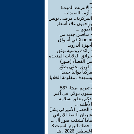
...
-
الانترنت الميت!
-
أزمة الصيدلية
المركزية.. مرضى تونس
يواجهون غلاء أسعار
الأدوي ...
-
منافس جديد من
Xiaomi في أسواق
أجهزة أندرويد
-
رائدة روسية توثق
حرائق الولايات المتحدة
من الفضاء (صور)
-
فريق بحثي يطوّر
مركّباً دوائياً جديداً
يستهدف مقاومة الخلايا
...
-
تغريم -ميتا- 567
مليون دولار، في أكبر
حكم يتعلق بسلامة
الأطف ...
-
الحصار الأميركي يشلّ
شريان النفط الإيراني..
ماذا كشفت صور ال ...
-
حظك اليوم السبت 8
اغسطس 2026.. هل