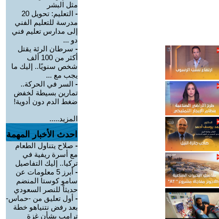
مثل البشر
-
التعليم: تحويل 20
مدرسة للتعليم الفني
إلى مدارس تعليم فني
دو ...
-
سرطان الرئة يقتل
أكثر من 100 ألف
شخص سنويًا.. إليك ما
يجب مع ...
-
السر في الحركة..
تمارين بسيطة لخفض
ضغط الدم دون أدوية!
المزيد.....
احدث الأخبار المهمة
-
صلاح يتناول الطعام
مع أسرة ريفية في
تركيا.. إليك التفاصيل
-
أبرز 5 معلومات عن
سامو كوستا المنضم
حديثاً للنصر السعودي
-
أول تعليق من -حماس-
بعد رفض نتنياهو خطة
ترامب بشأن غزة