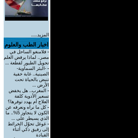
المزيد.....
اخبار الطب والعلوم
-
فلامنغو الساحل في
مصر.. لماذا يرفض العلم
تحويل الطيور لقطعة ...
-
-البئر السماوية-
الصينية.. غابة خفية
تنبض بالحياة تحت
الأرض ...
-
المغرب.. هل يخفض
تسعير الأدوية كلفة
العلاج أم يهدد توفرها؟
-
كل ما نراه ونعرفه عن
الكون لا يتجاوز 5%.. ما
الذي يسيطر على ...
-
غوغل تحوّل الخرائط
إلى رفيق ذكي أثناء
القيادة