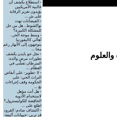
-
استطلاع يكشف أن
غالبية الأمريكيين
يؤيدون تعزيز الرقابة
على ش ...
-
الفيضانات تهدد
نواكشوط.. هل من حل
للمشكلة الكبيرة؟
-
وسط موجة الحر..
أهالي كاليفورنيا
يتوجهون إلى الأنهار رغم
مخا ...
والعلوم
-
نجل جو بايدن يكشف
تطورات مرض والده:
السرطان تفشّى في
العظام ...
-
لا -تطوير- على أنقاض
التراث الحي: على
الحكومة وقف إجراءات
تغ ...
-
هل أنت مؤهل
لاستخدام الأدوية
الخافِضة للكوليسترول؟
اطلع على ...
-
اكتشاف صادم: القرود
قد تربي -حيوانات أليفة-