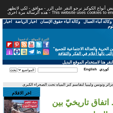
 أنواع الكوكيز نرجو النقر على الزر - موافق - لكي لاتظهر
This website uses cookies to ensure you ge
وكالة أنباء العمال
-
وكالة أنباء حقوق الإنسان
-
اخبار الرياضة
-
اخبار
لوم
التبرع للموقع - ادعمونا
حرية والعدالة الاجتماعية للجميع
"
تى نالها أعلام في الفكر والثقافة
قر هنا لاستخدام الموقع البديل
كوردي
English
لجزائر وتونس وليبيا لتقاسم كنز المياه تحت الصحراء الكبرى
اخر الافلام
اتفاق تاريخيّ بين