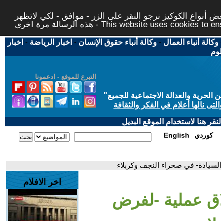
 أنواع الكوكيز نرجو النقر على الزر - موافق - لكي لاتظهر
This website uses cookies to ensure you ge
وكالة أنباء العمال
-
وكالة أنباء حقوق الإنسان
-
اخبار الرياضة
-
اخبار
لوم
التبرع للموقع - ادعمونا
حرية والعدالة الاجتماعية للجميع
"
تى نالها أعلام في الفكر والثقافة
قر هنا لاستخدام الموقع البديل
كوردي
English
لسيادة- في صحراء النجف وكربلاء
اخر الافلام
اق عملية -لفرض