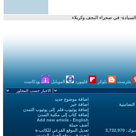
لسيادة- في صحراء النجف وكربلاء
بنترست
بلوكر
فليبورد
الموبايل
بودكاست
اضافة موضوع جديد
التضامنية
اضافة خبر
إضافة يوتيوب-فلم إلى يوتيوب التمدن
إضافة كتاب إلى مكتبة التمدن
Add new article - English
أضف حملة
3,732,97
تعديل الموقع الفرعي للكاتب-ة
ابحث في موقع الحوار المتمدن