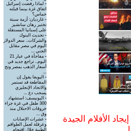
-
لماذا رفضت إسرائيل
اتفاق غزة بينما قبلته
حماس؟
-
غارديان: أزمة سبتة
تختبر رهان سانشيز
على إسبانيا المستقلة
-
تحديث البنوك
والشركات.. سعر الدولار
اليوم في مصر مقابل
الجني ...
-
مفاجأة في عيار 21
اليوم.. تراجع جديد في
أسعار الذهب بمصر وتح
...
-
اليويفا يقول إن
المقاطعة قد تستمر
والاتحاد الإنجليزي
يسحب دع ...
-
اليونيسف: استشهاد
300 طفل في غزة جراء
خروقات الاحتلال منذ
وق ...
جاد الأفلام الجيدة
-
عشرات الإصابات
وعرقلة لعمل الطواقم
ا
الطبية خلال اقتحام