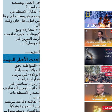
في العمل وتستعيد
حماسك؟
-
الذكاء الاصطناعي
يصمم فيروسات لم نرها
من قبل.. هل حان وقت
ال ...
-
«البحارة» وبيع
كوبونات.. كيف تفاقمت
أزمة البنزين في
الموصل؟ ...
المزيد.....
احدث الأخبار المهمة
-
-المواطنة بحق
الميلاد- و-سياحة
الولادة- في مرمى
قرارات ترامب ...
-
زلزال سياسي في
ألمانيا: اليمين المتطرف
يتصدر الاستطلاعات
بنس ...
-
اتفاقية دفاعية مرتقبة
بين السعودية وتركيا
وباكستان وسط توترا ...