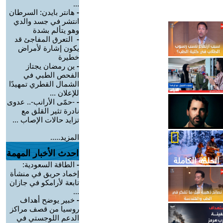
...
-
هانتر بايدن: السرطان
انتشر في جسد والدي
وهو يتألم بشدة
-
التعرق المفاجئ قد
يكون إشارة لأمراض
خطيرة
-
ين رمضان يجتاز
الفحص الطبي في
الشمال القطري تمهيدًا
للإعلان ...
-
-حمّى الأرانب-.. عدوى
نادرة تثير القلق مع
تزايد حالات الإصاب ...
المزيد.....
احدث الأخبار المهمة
-
الطاقة السعودية:
إخماد حريق في منشأة
تابعة لأرامكو في جازان
...
-
خبير يوضح أهداف
روسيا من قصف مراكز
الدعم اللوجستي في