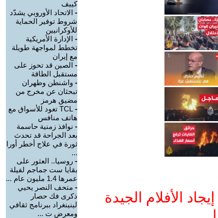
كييف
-
الاتحاد الأوروبي يشدّد
شروط توفير الحماية
للأوكرانيين
-
الإدارة الأمريكية
تخطط لمواجهة طويلة
مع إيران
-
الصين قد تحوز على
مستقبل الطاقة
-
واشنطن وطهران
تبحثان عن مخرج من
مضيق هرمز
-
TCL تعود للأسواق مع
هاتف منافس
-
نوافذ زمنية حاسمة
بعد الجراحة قد تحدث
ثورة في علاج أخطر أورا
...
-
روسيا.. العثور على
بقايا ست جماجم لفيلة
عمرها 1.4 مليون عام ...
-
متحف النصر يحيي
جاد الأفلام الجيدة
ذكرى فك حصار
لينينغراد ببرنامج ثقافي
ا
ومعرض ت ...