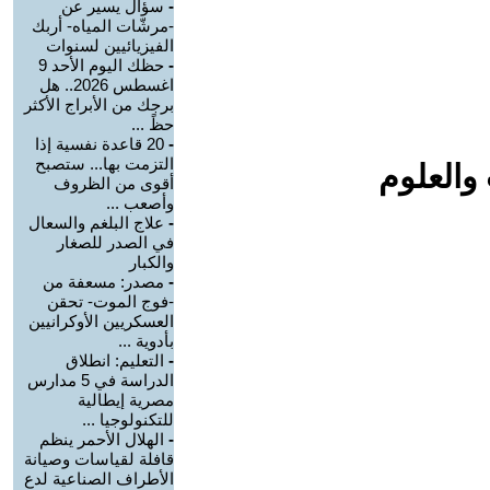
-
سؤال يسير عن
-مرشّات المياه- أربك
الفيزيائيين لسنوات
-
حظك اليوم الأحد 9
اغسطس 2026.. هل
برجك من الأبراج الأكثر
حظً ...
-
20 قاعدة نفسية إذا
التزمت بها... ستصبح
والعلوم
أقوى من الظروف
وأصعب ...
-
علاج البلغم والسعال
في الصدر للصغار
والكبار
-
مصدر: مسعفة من
-فوج الموت- تحقن
العسكريين الأوكرانيين
بأدوية ...
-
التعليم: انطلاق
الدراسة في 5 مدارس
مصرية إيطالية
للتكنولوجيا ...
-
الهلال الأحمر ينظم
قافلة لقياسات وصيانة
الأطراف الصناعية لدع