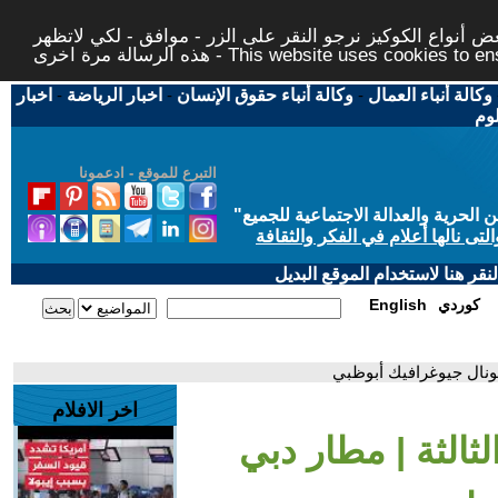
 أنواع الكوكيز نرجو النقر على الزر - موافق - لكي لاتظهر
This website uses cookies to ensure you ge
وكالة أنباء العمال
-
وكالة أنباء حقوق الإنسان
-
اخبار الرياضة
-
اخبار
لوم
التبرع للموقع - ادعمونا
حرية والعدالة الاجتماعية للجميع
"
تى نالها أعلام في الفكر والثقافة
قر هنا لاستخدام الموقع البديل
كوردي
English
اشونال جيوغرافيك أبوظبي
اخر الافلام
لثالثة | مطار دبي