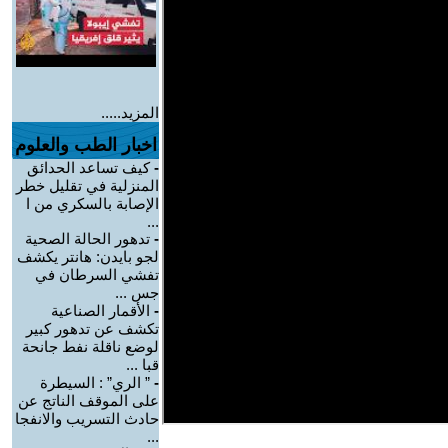
المزيد.....
اخبار الطب والعلوم
-
كيف تساعد الحدائق
المنزلية في تقليل خطر
الإصابة بالسكري من ا
...
-
تدهور الحالة الصحية
لجو بايدن: هانتر يكشف
تفشي السرطان في
جس ...
-
الأقمار الصناعية
تكشف عن تدهور كبير
لوضع ناقلة نفط جانحة
قبا ...
-
” الري” : السيطرة
على الموقف الناتج عن
حادث التسريب والانفجا
...