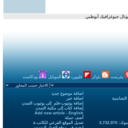
اشونال جيوغرافيك أبوظبي
بنترست
بلوكر
فليبورد
الموبايل
بودكاست
اضافة موضوع جديد
التضامنية
اضافة خبر
إضافة يوتيوب-فلم إلى يوتيوب التمدن
إضافة كتاب إلى مكتبة التمدن
Add new article - English
أضف حملة
3,732,97
تعديل الموقع الفرعي للكاتب-ة
ابحث في موقع الحوار المتمدن