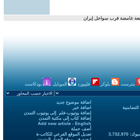
د بقعة غامضة قرب سواحل إيران
بنترست
بلوكر
فليبورد
الموبايل
بودكاست
اضافة موضوع جديد
التضامنية
اضافة خبر
إضافة يوتيوب-فلم إلى يوتيوب التمدن
إضافة كتاب إلى مكتبة التمدن
Add new article - English
أضف حملة
3,732,97
تعديل الموقع الفرعي للكاتب-ة
ابحث في موقع الحوار المتمدن