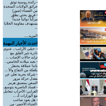
-
رائدة روسية توثق
حرائق الولايات المتحدة
من الفضاء (صور)
-
فريق بحثي يطوّر
مركّباً دوائياً جديداً
يستهدف مقاومة الخلايا
...
المزيد.....
احدث الأخبار المهمة
-
-حمّى الأرانب-.. عدوى
نادرة تثير القلق مع
تزايد حالات الإصاب ...
-
بعيد ميلاده الخامس..
باندا عملاقة يحتفل
بكعكة من التفاح والأ ...
-
شركة بحرية تعلن عن
معدل حركة مرور
السفن بمضيق هرمز
-
فساد الناصرية يتوسع..
الغرابي: الأحزاب تتعامل
مع الوزارات كـ ...
-
هل يعود صاحب
-الحذاء الأخضر- من