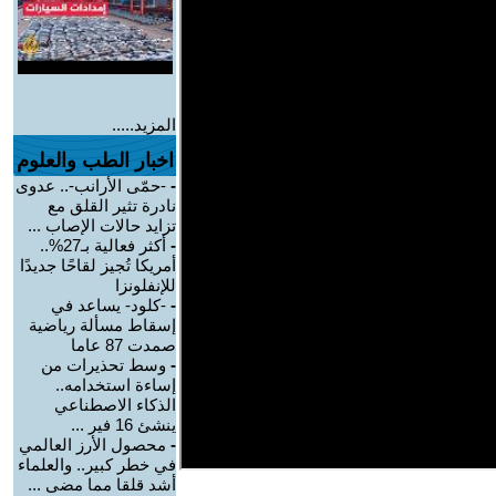
المزيد.....
اخبار الطب والعلوم
-
-حمّى الأرانب-.. عدوى
نادرة تثير القلق مع
تزايد حالات الإصاب ...
-
أكثر فعالية بـ27%..
أمريكا تُجيز لقاحًا جديدًا
للإنفلونزا
-
-كلود- يساعد في
إسقاط مسألة رياضية
صمدت 87 عاما
-
وسط تحذيرات من
إساءة استخدامه..
الذكاء الاصطناعي
ينشئ 16 فير ...
-
محصول الأرز العالمي
في خطر كبير.. والعلماء
أشد قلقا مما مضى ...