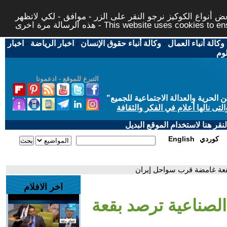
 أنواع الكوكيز نرجو النقر على الزر - موافق - لكي لاتظهر
This website uses cookies to ensure you ge
وكالة أنباء العمال
-
وكالة أنباء حقوق الإنسان
-
اخبار الرياضة
-
اخبار
لوم
التبرع للموقع - ادعمونا
حرية والعدالة الاجتماعية للجميع
"
تى نالها أعلام في الفكر والثقافة
قر هنا لاستخدام الموقع البديل
كوردي
English
د بقعة غامضة قرب سواحل إيران
اخر الافلام
ر الصناعية ترصد بقعة