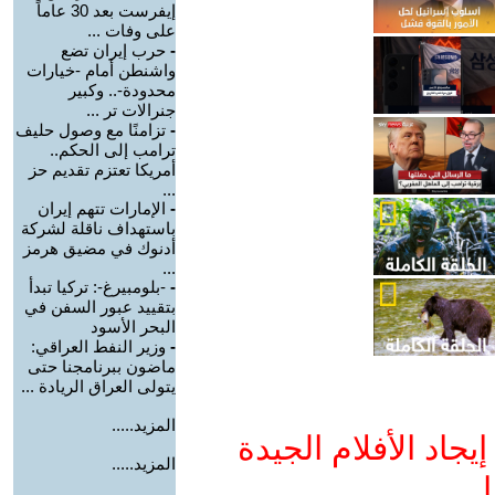
إيفرست بعد 30 عاماً
على وفات ...
-
حرب إيران تضع
واشنطن أمام -خيارات
محدودة-.. وكبير
جنرالات تر ...
-
تزامنًا مع وصول حليف
ترامب إلى الحكم..
أمريكا تعتزم تقديم حز
...
-
الإمارات تتهم إيران
باستهداف ناقلة لشركة
أدنوك في مضيق هرمز
...
-
-بلومبيرغ-: تركيا تبدأ
بتقييد عبور السفن في
البحر الأسود
-
وزير النفط العراقي:
ماضون ببرنامجنا حتى
يتولى العراق الريادة ...
المزيد.....
جاد الأفلام الجيدة
المزيد.....
ا