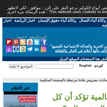
 أنواع الكوكيز نرجو النقر على الزر - موافق - لكي لاتظهر
This website uses cookies to ensure you ge
وكالة أنباء العمال
-
وكالة أنباء حقوق الإنسان
-
اخبار الرياضة
-
اخبار
لوم
التبرع للموقع - ادعمونا
حرية والعدالة الاجتماعية للجميع
"
تى نالها أعلام في الفكر والثقافة
قر هنا لاستخدام الموقع البديل
كوردي
English
ابات بفيروس هانتا مرتبطة بالسفينة المنكوبة
اخر الافلام
لمية تؤكد أن كل