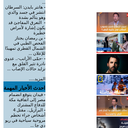
...
-
هانتر بايدن: السرطان
انتشر في جسد والدي
وهو يتألم بشدة
-
التعرق المفاجئ قد
يكون إشارة لأمراض
خطيرة
-
ين رمضان يجتاز
الفحص الطبي في
الشمال القطري تمهيدًا
للإعلان ...
-
-حمّى الأرانب-.. عدوى
نادرة تثير القلق مع
تزايد حالات الإصاب ...
المزيد.....
احدث الأخبار المهمة
-
فيدان يتوقع انضمام
مصر إلى اتفاقية مكة
للدفاع المشترك
-
البرازيل.. مقتل 4
أشخاص جراء تحطم
مروحية سياحية في ريو
دي جا ...