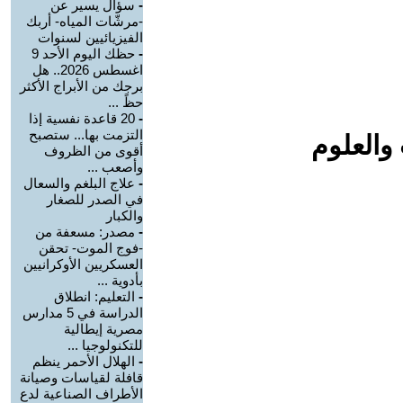
-
سؤال يسير عن
-مرشّات المياه- أربك
الفيزيائيين لسنوات
-
حظك اليوم الأحد 9
اغسطس 2026.. هل
برجك من الأبراج الأكثر
حظً ...
-
20 قاعدة نفسية إذا
التزمت بها... ستصبح
والعلوم
أقوى من الظروف
وأصعب ...
-
علاج البلغم والسعال
في الصدر للصغار
والكبار
-
مصدر: مسعفة من
-فوج الموت- تحقن
العسكريين الأوكرانيين
بأدوية ...
-
التعليم: انطلاق
الدراسة في 5 مدارس
مصرية إيطالية
للتكنولوجيا ...
-
الهلال الأحمر ينظم
قافلة لقياسات وصيانة
الأطراف الصناعية لدع