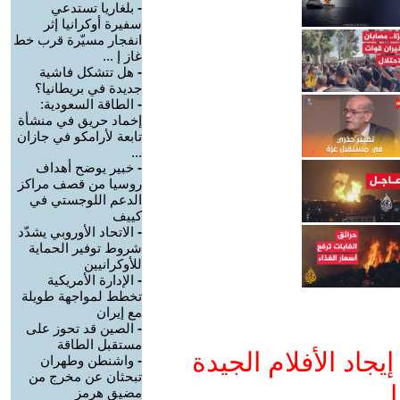
-
بلغاريا تستدعي
سفيرة أوكرانيا إثر
انفجار مسيّرة قرب خط
غاز إ ...
-
هل تتشكل فاشية
جديدة في بريطانيا؟
-
الطاقة السعودية:
إخماد حريق في منشأة
تابعة لأرامكو في جازان
...
-
خبير يوضح أهداف
روسيا من قصف مراكز
الدعم اللوجستي في
كييف
-
الاتحاد الأوروبي يشدّد
شروط توفير الحماية
للأوكرانيين
-
الإدارة الأمريكية
تخطط لمواجهة طويلة
مع إيران
-
الصين قد تحوز على
مستقبل الطاقة
جاد الأفلام الجيدة
-
واشنطن وطهران
تبحثان عن مخرج من
ا
مضيق هرمز