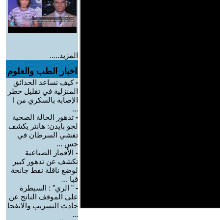
المزيد.....
اخبار الطب والعلوم
-
كيف تساعد الحدائق
المنزلية في تقليل خطر
الإصابة بالسكري من ا
...
-
تدهور الحالة الصحية
لجو بايدن: هانتر يكشف
تفشي السرطان في
جس ...
-
الأقمار الصناعية
تكشف عن تدهور كبير
لوضع ناقلة نفط جانحة
قبا ...
-
” الري” : السيطرة
على الموقف الناتج عن
حادث التسريب والانفجا
...