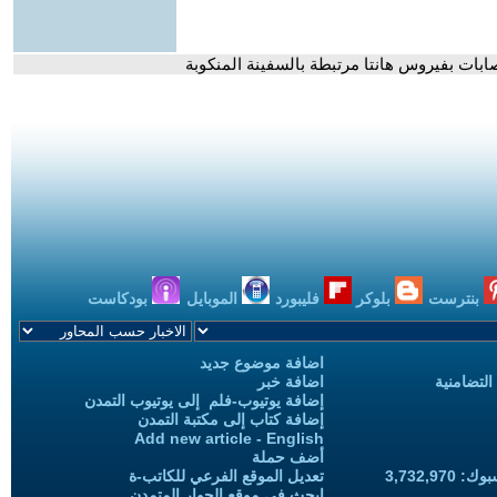
ابات بفيروس هانتا مرتبطة بالسفينة المنكوبة
بنترست
بلوكر
فليبورد
الموبايل
بودكاست
اضافة موضوع جديد
التضامنية
اضافة خبر
إضافة يوتيوب-فلم إلى يوتيوب التمدن
إضافة كتاب إلى مكتبة التمدن
Add new article - English
أضف حملة
3,732,97
تعديل الموقع الفرعي للكاتب-ة
ابحث في موقع الحوار المتمدن