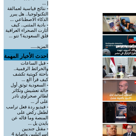
إ ...
-
نتائج قياسية لعمالقة
التكنولوجيا.. هل يبرر
الذكاء الاصطناعي ...
-
بادية المثنى.. كيف
أثارت الصحراء العراقية
قلق السعودية؟ تتو ...
المزيد.....
احدث الأخبار المهمة
-
قبل الساعات
والخرائط الرقمية..
باحثة كويتية تكشف
كيف قرأ الع ...
-
السعودية توثق أول
حالة تعشيش وتكاثر
لطائر صحراوي نادر
على أر ...
-
فيديو ردة فعل ترامب
لطفل ركض على
المنصة وما قاله عن
بايدن يل ...
-
مقتل جنديين
إسرائيليين وإصابة 4