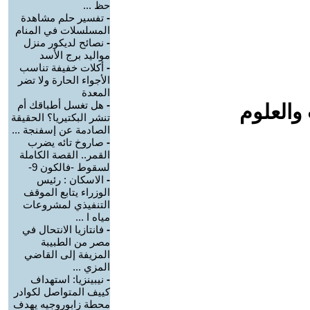
حظ ...
-
تفسير حلم مشاهدة
المسلسلات في المنام
-
نصائح لديكور منزل
مواليد برج الأسد‎
-
أكلات خفيفة تناسب
الأجواء الحارة ولا تضر
المعدة
-
هل تغسل أطباقك أم
والعلوم
تنشر البكتيريا؟ الحقيقة
الصادمة عن إسفنجة ...
-
صاروخ تائه يضرب
القمر.. القصة الكاملة
لسقوط -فالكون 9-
-
الاسكان : رئيس
الوزراء يتابع الموقف
التنفيذي لمشروعات
مياه ا ...
-
فانتازيا الانتحال في
مصر من الطبيبة
المزيفة إلى القاضي
المزي ...
-
نيبينزيا: استهداف
كييف المتواصل لكوادر
محطة زابوروجيه يهدف