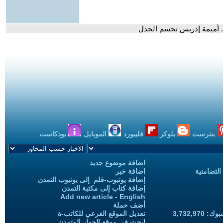
 د. أميمة إدريس تحسم الجدل
بنترست
بلوكر
فليبورد
الموبايل
بودكاست
اضافة موضوع جديد
التضامنية
اضافة خبر
إضافة يوتيوب-فلم إلى يوتيوب التمدن
إضافة كتاب إلى مكتبة التمدن
Add new article - English
أضف حملة
3,732,97
تعديل الموقع الفرعي للكاتب-ة
ابحث في موقع الحوار المتمدن