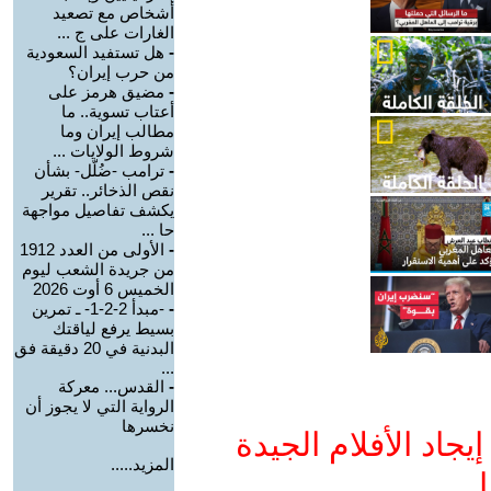
أشخاص مع تصعيد
الغارات على ج ...
-
هل تستفيد السعودية
من حرب إيران؟
-
مضيق هرمز على
أعتاب تسوية.. ما
مطالب إيران وما
شروط الولايات ...
-
ترامب -ضُلّل- بشأن
نقص الذخائر.. تقرير
يكشف تفاصيل مواجهة
حا ...
-
الأولى من العدد 1912
من جريدة الشعب ليوم
الخميس 6 أوت 2026
-
-مبدأ 2-2-1- ـ تمرين
بسيط يرفع لياقتك
البدنية في 20 دقيقة فق
...
-
القدس... معركة
الرواية التي لا يجوز أن
نخسرها
جاد الأفلام الجيدة
المزيد.....
ا