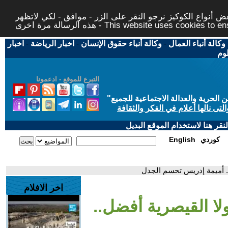
 أنواع الكوكيز نرجو النقر على الزر - موافق - لكي لاتظهر
This website uses cookies to ensure you ge
وكالة أنباء العمال
-
وكالة أنباء حقوق الإنسان
-
اخبار الرياضة
-
اخبار
لوم
التبرع للموقع - ادعمونا
حرية والعدالة الاجتماعية للجميع
"
تى نالها أعلام في الفكر والثقافة
قر هنا لاستخدام الموقع البديل
كوردي
English
 د. أميمة إدريس تحسم الجدل
اخر الافلام
ولا القيصرية أفضل..