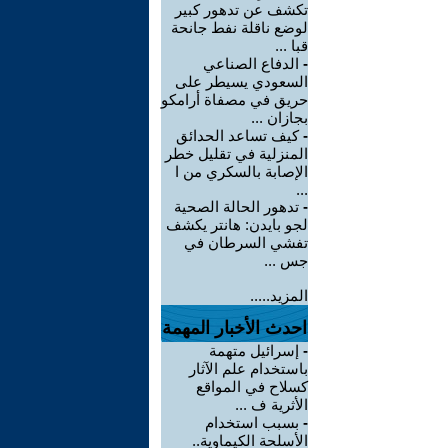
تكشف عن تدهور كبير
لوضع ناقلة نفط جانحة
قبا ...
-
الدفاع الصناعي
السعودي يسيطر على
حريق في مصفاة أرامكو
بجازان ...
-
كيف تساعد الحدائق
المنزلية في تقليل خطر
الإصابة بالسكري من ا
...
-
تدهور الحالة الصحية
لجو بايدن: هانتر يكشف
تفشي السرطان في
جس ...
المزيد.....
احدث الأخبار المهمة
-
إسرائيل متهمة
باستخدام علم الآثار
كسلاح في المواقع
الأثرية ف ...
-
بسبب استخدام
الأسلحة الكيماوية..