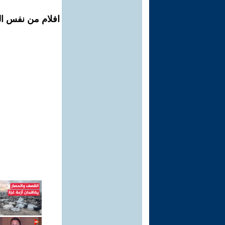
افلام من نفس ال