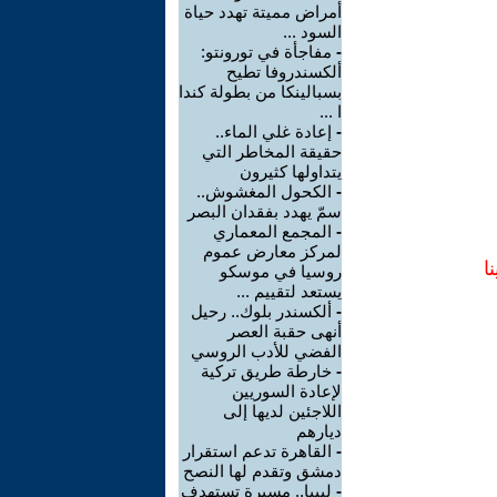
أمراض مميتة تهدد حياة
السود ...
-
مفاجأة في تورونتو:
ألكسندروفا تطيح
بسبالينكا من بطولة كندا
ا ...
-
إعادة غلي الماء..
حقيقة المخاطر التي
يتداولها كثيرون
-
الكحول المغشوش..
سمّ يهدد بفقدان البصر
-
المجمع المعماري
لمركز معارض عموم
ا
روسيا في موسكو
يستعد لتقييم ...
-
ألكسندر بلوك.. رحيل
أنهى حقبة العصر
الفضي للأدب الروسي
-
خارطة طريق تركية
لإعادة السوريين
اللاجئين لديها إلى
ديارهم
-
القاهرة تدعم استقرار
دمشق وتقدم لها النصح
-
ليبيا.. مسيرة تستهدف