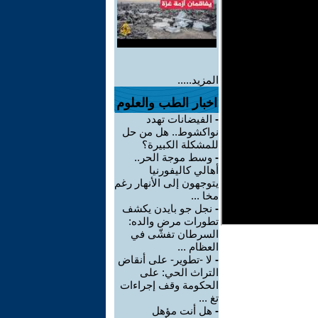
المزيد.....
اخبار الطب والعلوم
-
الفيضانات تهدد
نواكشوط.. هل من حل
للمشكلة الكبيرة؟
-
وسط موجة الحر..
أهالي كاليفورنيا
يتوجهون إلى الأنهار رغم
مخا ...
-
نجل جو بايدن يكشف
تطورات مرض والده:
السرطان تفشّى في
العظام ...
-
لا -تطوير- على أنقاض
التراث الحي: على
الحكومة وقف إجراءات
تغ ...
-
هل أنت مؤهل