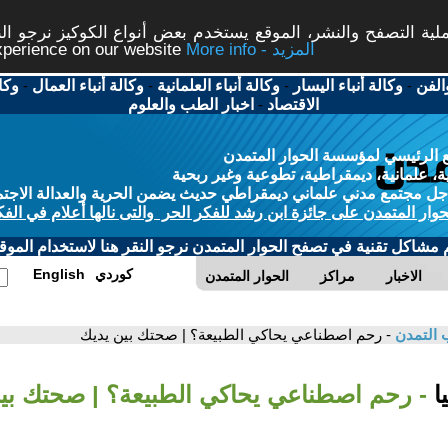
ة التصفح والنشر، الموقع يستخدم بعض أنواع الكوكيز نرجو النق
More info - المزيد
experience on our website
الفن
-
وكالة أنباء اليسار
-
وكالة أنباء العلمانية
-
وكالة أنباء العمال
-
وكا
الاقتصاد
-
اخبار الطب والعلوم
 الرئيسي لمؤسسة الحوار المتمدن
، علمانية، ديمقراطية، تطوعية وغير ربحية
ل مجتمع مدني علماني ديمقراطي حديث يضمن الحرية والعدالة الاجتم
حوار المتمدن على جائزة ابن رشد للفكر الحر والتى نالها أعلام في الفك
م مشاكل تقنية في تصفح الحوار المتمدن نرجو النقر هنا لاستخدام الموقع
كوردي
English
الاخبار
مراكز
الحوار المتمدن
 التمدن
- رحم اصطناعي يحاكي الطبيعة؟ | صحتك بين يديك
ا
- رحم اصطناعي يحاكي الطبيعة؟ | صحتك بي