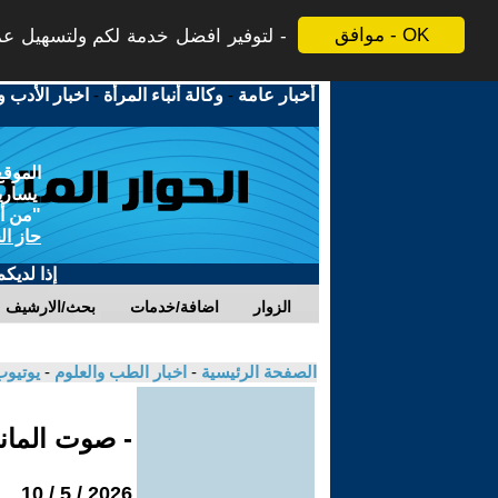
موافق - OK
لتوفير افضل خدمة لكم ولتسهيل عملي
أخبار عامة
-
وكالة أنباء المرأة
-
اخبار الأدب و
الموقع
يسارية
"من أج
حاز ال
إذا لديك
الزوار
اضافة/خدمات
بحث/الارشيف
الصفحة الرئيسية
-
اخبار الطب والعلوم
-
يوتيوب
- صوت الماني
2026 / 5 / 10