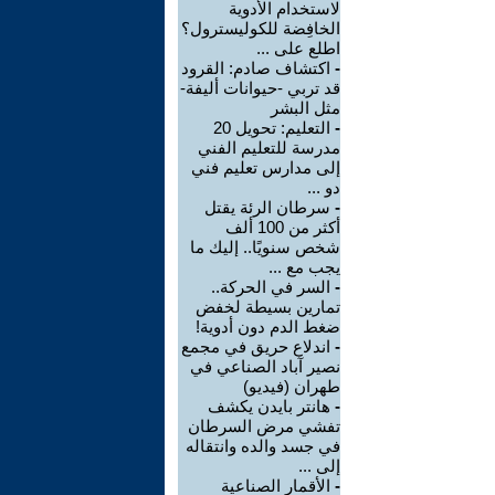
لاستخدام الأدوية
الخافِضة للكوليسترول؟
اطلع على ...
-
اكتشاف صادم: القرود
قد تربي -حيوانات أليفة-
مثل البشر
-
التعليم: تحويل 20
مدرسة للتعليم الفني
إلى مدارس تعليم فني
دو ...
-
سرطان الرئة يقتل
أكثر من 100 ألف
شخص سنويًا.. إليك ما
يجب مع ...
-
السر في الحركة..
تمارين بسيطة لخفض
ضغط الدم دون أدوية!
-
اندلاع حريق في مجمع
نصير آباد الصناعي في
طهران (فيديو)
-
هانتر بايدن يكشف
تفشي مرض السرطان
في جسد والده وانتقاله
إلى ...
-
الأقمار الصناعية