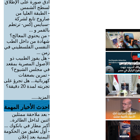
أدق صورة على الإطلاق
لسطح الشمس
-
الطبقة العليا من
صاروخ تابع لشركة
-سبايس إكس- ترتطم
بالقمر و ...
-
من يحتوي المعالج؟
شهادة من داخل الطب
النفسي الفلسطيني في
زمن ...
-
هل يفوز الطبيب ذو
الأصول المصرية بمقعد
في مجلس الشيوخ؟
-
تمرين بصعقات
كهربائية... هل تجرؤ على
تجربته لمدة 20 دقيقة؟
المزيد.....
احدث الأخبار المهمة
-
بعد ملاحقة ممثلين
اثنين لداخل الطائرة..
أكبر مطار في بانكوك ...
-
أول تعليق من الحكومة
اليمنية بعد إعلان