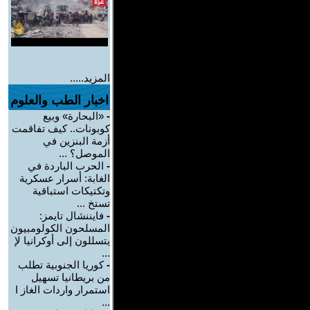
المزيد.....
اخبار الطب والعلوم
-
«البحارة» وبيع
كوبونات.. كيف تفاقمت
أزمة البنزين في
الموصل؟ ...
-
الحرب الباردة في
الغابة: أسرار عسكرية
وتكتيكات استباقية
تستخ ...
-
فايننشال تايمز:
المسلحون الكولومبيون
يتسللون إلى أوكرانيا لإ
...
-
كوريا الجنوبية تطلب
من بريطانيا تسهيل
استمرار واردات الغاز ا
...