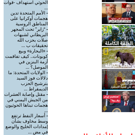
الحوثي استهداف -قوات
...
-
الأمم المتحدة تدين
هجمات أوكرانيا على
المناطق الروسية
-
“زاير” تحت المجهر
البريطاني لشبهات
صلات بحزب الله
تحقيقات ب ...
-
«البحارة» وبيع
كوبونات.. كيف تفاقمت
أزمة البنزين في
الموصل؟ ...
-
الولايات المتحدة: ما
دلالات فوز السيد
بترشيح الحزب
الديمقراط ...
-
مقتل وإصابة العشرات
من الجيش اليمني في
هجمات تبناها الحوثيون
...
-
أسعار النفط ترتفع
وسط مخاوف بشأن
إمدادات الخليج والوضع
في مض ...