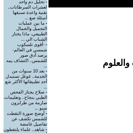
-
تحليل دم واحد
لعشرات السرطانات..
تقنية واعدة تسبقها
أسئلة صع ...
-
ما بين عمليات
التجميل والجمال
الطبيعي، ماذا يختار
الشباب الي ...
-
-أقوى تلسكوب
شمسي في العالم-
يرصد أدق صور
والعلوم
للشمس.. اكتشاف يمه
...
-
بعد 10 سنوات من
الخدمة.. غوغل تستبدل
أحد تطبيقاتها الأكثر شع
...
-
صلاح يجتاز الفحص
الطبي بنجاح.. وتعليمات
صارمة من طرابزون
سبو ...
-
أوضح صورة التقطت
للشمس تكشف عن
تفاصيل غامضة
-
شاهد.. علماء يلتقطون