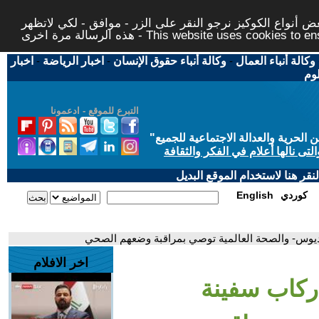
 أنواع الكوكيز نرجو النقر على الزر - موافق - لكي لاتظهر
This website uses cookies to ensure you ge
وكالة أنباء العمال
-
وكالة أنباء حقوق الإنسان
-
اخبار الرياضة
-
اخبار
لوم
التبرع للموقع - ادعمونا
حرية والعدالة الاجتماعية للجميع
"
تى نالها أعلام في الفكر والثقافة
قر هنا لاستخدام الموقع البديل
كوردي
English
ونديوس- والصحة العالمية توصي بمراقبة وضعهم الصحي
اخر الافلام
ء ركاب سفينة