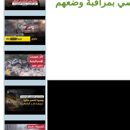
صي بمراقبة وضعهم