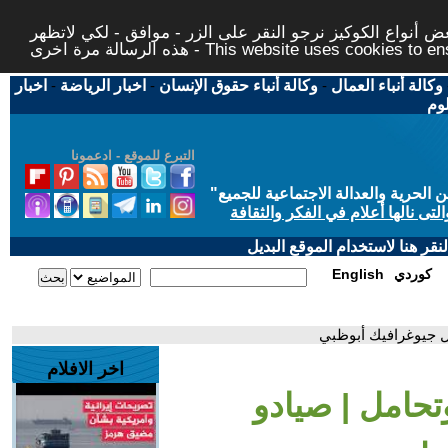
 أنواع الكوكيز نرجو النقر على الزر - موافق - لكي لاتظهر
This website uses cookies to ensure you ge
وكالة أنباء العمال
-
وكالة أنباء حقوق الإنسان
-
اخبار الرياضة
-
اخبار
لوم
التبرع للموقع - ادعمونا
حرية والعدالة الاجتماعية للجميع
"
تى نالها أعلام في الفكر والثقافة
قر هنا لاستخدام الموقع البديل
كوردي
English
نال جيوغرافيك أبوظبي
اخر الافلام
وتحامل | صيادو