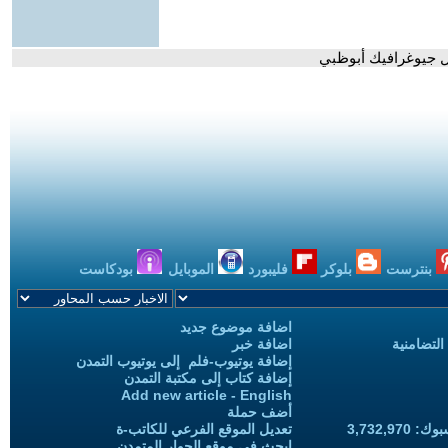
نال جيوغرافيك أبوظبي
بنترست
بلوكر
فليبورد
الموبايل
بودكاست
اضافة موضوع جديد
التضامنية
اضافة خبر
إضافة يوتيوب-فلم إلى يوتيوب التمدن
إضافة كتاب إلى مكتبة التمدن
Add new article - English
أضف حملة
3,732,97
تعديل الموقع الفرعي للكاتب-ة
ابحث في موقع الحوار المتمدن