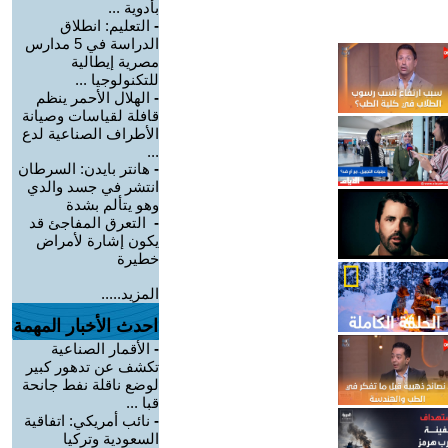
بأدوية ...
-
التعليم: انطلاق
الدراسة في 5 مدارس
مصرية إيطالية
للتكنولوجيا ...
-
الهلال الأحمر ينظم
قافلة لقياسات وصيانة
الأطراف الصناعية لدع
...
-
هانتر بايدن: السرطان
انتشر في جسد والدي
وهو يتألم بشدة
-
التعرق المفاجئ قد
يكون إشارة لأمراض
خطيرة
المزيد.....
احدث الأخبار المهمة
-
الأقمار الصناعية
تكشف عن تدهور كبير
لوضع ناقلة نفط جانحة
قبا ...
-
نائب أمريكي: اتفاقية
السعودية وتركيا