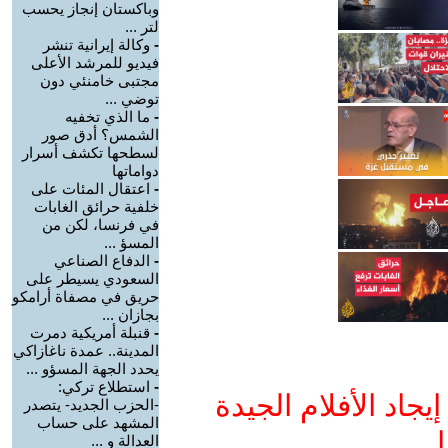
وباكستان إنجاز يحسب
لتر ...
-
وكالة إيرانية تنشر
فيديو للمرشد الأعلى
مجتبى خامنئي دون
توضي ...
-
ما الذي تخفيه
الشمس؟ أدق صور
لسطحها تكشف أسرار
دواماتها
-
اعتقال المئات على
خلفية حرائق الغابات
في فرنسا، لكن من
المسؤ ...
-
الدفاع الصناعي
السعودي يسيطر على
حريق في مصفاة أرامكو
بجازان ...
-
قنبلة أمريكية دمرت
المدينة.. عمدة ناغازاكي
يحدد الجهة المسؤو ...
-
استطلاع تركي:
جاد الأفلام الجيدة
-الحزب الجديد- يتصدر
المشهد على حساب
ا
العدالة و ...