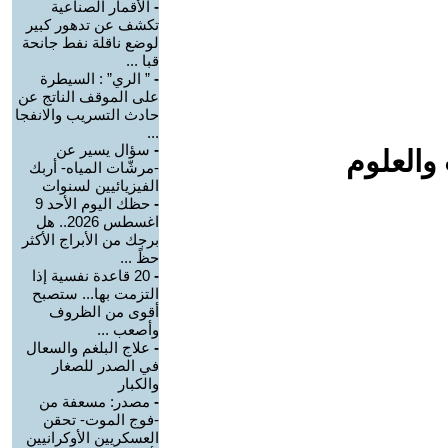
-
الأقمار الصناعية
تكشف عن تدهور كبير
لوضع ناقلة نفط جانحة
قبا ...
-
” الري” : السيطرة
على الموقف الناتج عن
حادث التسريب والانفجا
...
-
سؤال يسير عن
والعلوم
-مرشّات المياه- أربك
الفيزيائيين لسنوات
-
حظك اليوم الأحد 9
اغسطس 2026.. هل
برجك من الأبراج الأكثر
حظً ...
-
20 قاعدة نفسية إذا
التزمت بها... ستصبح
أقوى من الظروف
وأصعب ...
-
علاج البلغم والسعال
في الصدر للصغار
والكبار
-
مصدر: مسعفة من
-فوج الموت- تحقن
العسكريين الأوكرانيين