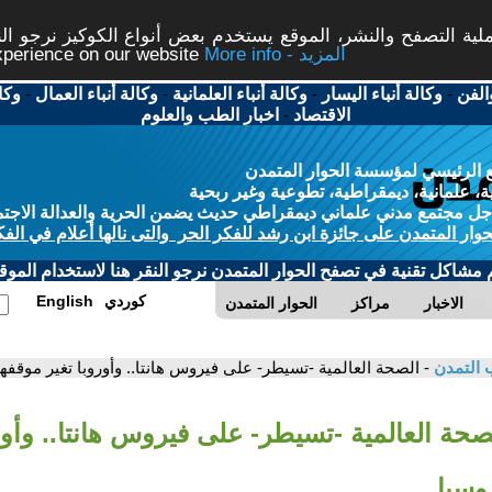
ة التصفح والنشر، الموقع يستخدم بعض أنواع الكوكيز نرجو النق
More info - المزيد
experience on our website
الفن
-
وكالة أنباء اليسار
-
وكالة أنباء العلمانية
-
وكالة أنباء العمال
-
وكا
الاقتصاد
-
اخبار الطب والعلوم
 الرئيسي لمؤسسة الحوار المتمدن
، علمانية، ديمقراطية، تطوعية وغير ربحية
ل مجتمع مدني علماني ديمقراطي حديث يضمن الحرية والعدالة الاجتم
حوار المتمدن على جائزة ابن رشد للفكر الحر والتى نالها أعلام في الفك
م مشاكل تقنية في تصفح الحوار المتمدن نرجو النقر هنا لاستخدام الموقع
كوردي
English
الاخبار
مراكز
الحوار المتمدن
 التمدن
- الصحة العالمية -تسيطر- على فيروس هانتا.. وأوروبا تغير موقفه
صحة العالمية -تسيطر- على فيروس هانتا.. وأور
وسيا