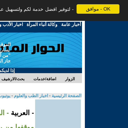
موافق - OK
لتوفير افضل خدمة لكم ولتسهيل عملي
أخبار عامة
-
وكالة أنباء المرأة
-
اخبار الأدب و
الموقع
يسارية
"من أج
حاز ال
إذا لديك
الزوار
اضافة/خدمات
بحث/الارشيف
الصفحة الرئيسية
-
اخبار الطب والعلوم
-
يوتيوب
- العربية
- ال
موقفها من ر