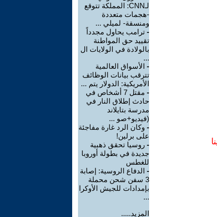
لـCNN: المملكة تتوقع
-هجمات متعددة
ومنسقة- لميلي ...
-
ترامب يحاول مجدداً
تقييد حق المواطنة
بالولادة في الولايات ال
...
-
الأسواق العالمية
تترقب بيانات الوظائف
الأمريكية: الدولار يتم ...
-
مقتل 7 أشخاص في
حادث إطلاق النار في
مدرسة بتايلاند
(فيديو+صو ...
-
وكان الرد غارة مفاجئة
على برلين!
ا
-
روسيا تحقق ذهبية
جديدة في بطولة أوروبا
للغطس
-
الدفاع الروسية: إصابة
3 سفن شحن محملة
بإمدادات للجيش الأوكرا
...
المزيد.....