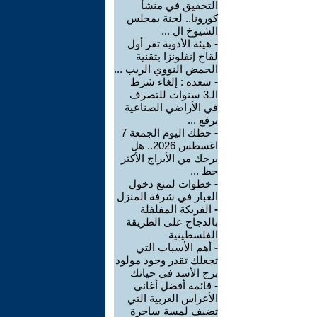
التحقيق في منشأ
كورونا.. لجنة بمجلس
الشيوخ ال ...
-
هيئة الأدوية تقر أول
لقاح إنفلونزا بتقنية
الحمض النووي الريب ...
-
سعده : إلغاء شرط
الـ3 سنوات للتصرف
في الأراضي الصناعية
يرفع ...
-
حظك اليوم الجمعة 7
اغسطس 2026.. هل
برجك من الأبراج الأكثر
حظ ...
-
خطوات لمنع دخول
الغبار في شرفة المنزل
-
الفريكة المفلفلة
بالدجاج على الطريقة
الفلسطينية
-
أهم الأسباب التي
تجعلك تقدر وجود مولود
برج الأسد في حياتك
-
قائمة أفضل أغاني
الأعراس العربية التي
تضيف لمسة ساحرة