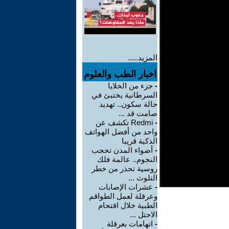
المزيد.....
اخبار الطب والعلوم
-
جزء من الخلايا
السرطانية يختبئ في
حالة سكون.. تهديد
صامت قد ...
-
Redmi تكشف عن
واحد من أفضل الهواتف
الذكية قريبا
-
أضواء المدن تحجب
النجوم.. عالمة فلك
روسية تحذر من خطر
التلوث ...
-
عشرات الإصابات
وعرقلة لعمل الطواقم
الطبية خلال اقتحام
الاحتل ...
-
اتهامات بعرقلة