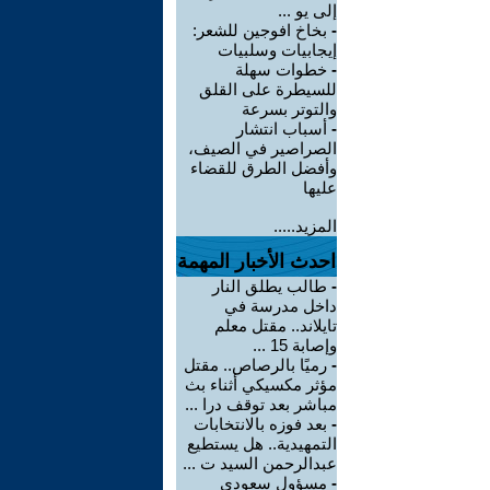
إلى يو ...
-
بخاخ افوجين للشعر:
إيجابيات وسلبيات
-
خطوات سهلة
للسيطرة على القلق
والتوتر بسرعة
-
أسباب انتشار
الصراصير في الصيف،
وأفضل الطرق للقضاء
عليها
المزيد.....
احدث الأخبار المهمة
-
طالب يطلق النار
داخل مدرسة في
تايلاند.. مقتل معلم
وإصابة 15 ...
-
رميًا بالرصاص.. مقتل
مؤثر مكسيكي أثناء بث
مباشر بعد توقف درا ...
-
بعد فوزه بالانتخابات
التمهيدية.. هل يستطيع
عبدالرحمن السيد ت ...
-
مسؤول سعودي