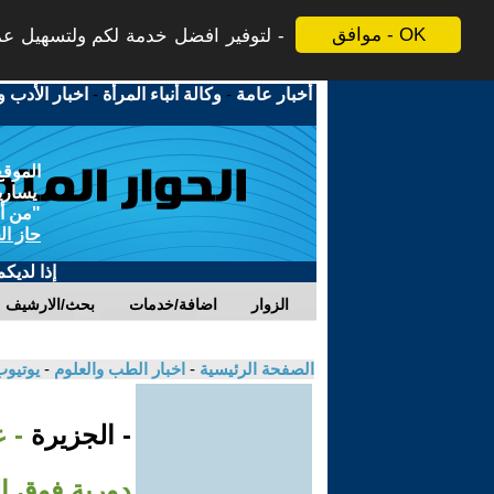
موافق - OK
لتوفير افضل خدمة لكم ولتسهيل عملي
أخبار عامة
-
وكالة أنباء المرأة
-
اخبار الأدب و
الموقع
يسارية
"من أج
حاز ال
إذا لديك
الزوار
اضافة/خدمات
بحث/الارشيف
الصفحة الرئيسية
-
اخبار الطب والعلوم
-
يوتيوب
- الجزيرة
دورية فوق ا