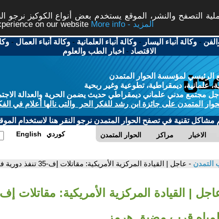
ة التصفح والنشر، الموقع يستخدم بعض أنواع الكوكيز نرجو النق
More info - المزيد
experience on our website
الفن
-
وكالة أنباء اليسار
-
وكالة أنباء العلمانية
-
وكالة أنباء العمال
-
وكا
الاقتصاد
-
اخبار الطب والعلوم
 الرئيسي لمؤسسة الحوار المتمدن
، علمانية، ديمقراطية، تطوعية وغير ربحية
ل مجتمع مدني علماني ديمقراطي حديث يضمن الحرية والعدالة الاجتم
حوار المتمدن على جائزة ابن رشد للفكر الحر والتى نالها أعلام في الفك
م مشاكل تقنية في تصفح الحوار المتمدن نرجو النقر هنا لاستخدام الموقع
كوردي
English
الاخبار
مراكز
الحوار المتمدن
 التمدن
- عاجل | القيادة المركزية الأمريكية: مقاتلات إف-35 تنفذ دورية فوق المياه قرب مضيق هرمز
لمياه قرب مضيق هرمز