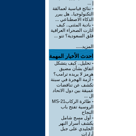
إ ...
-
نتائج قياسية لعمالقة
التكنولوجيا.. هل يبرر
الذكاء الاصطناعي ...
-
بادية المثنى.. كيف
أثارت الصحراء العراقية
قلق السعودية؟ تتو ...
المزيد.....
احدث الأخبار المهمة
-
تحليل.. كيف يتشكل
اتفاق بشأن مضيق
هرمز لا يريده ترامب؟
-
أزمة الهجرة في سبتة
تكشف عن تناقضات
عميقة بين دول الاتحاد
ال ...
-
طائرة الركابMS-21
الروسية تفتح باب
النجاح
-
أول مسح شامل
يكشف أسرار النهر
الجليدي على جبل
أرارات