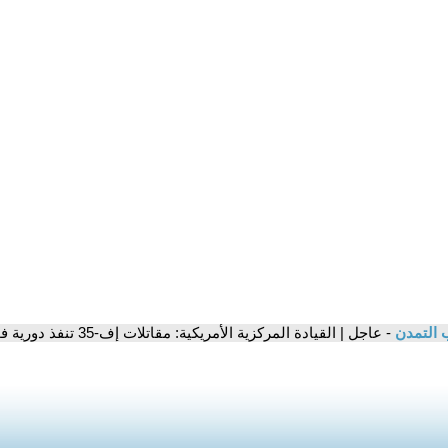
 التمدن
- عاجل | القيادة المركزية الأمريكية: مقاتلات إف-35 تنفذ دورية فوق المياه قرب مضيق هرمز