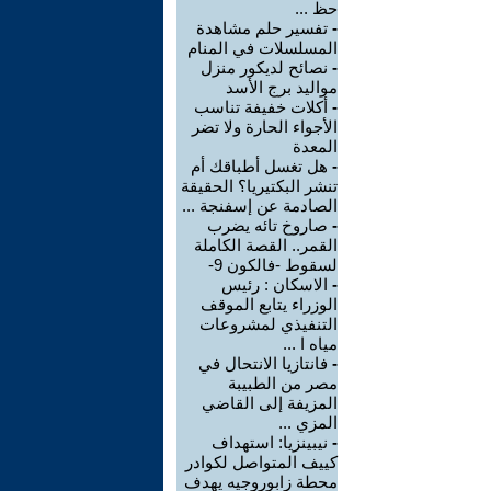
حظ ...
-
تفسير حلم مشاهدة
المسلسلات في المنام
-
نصائح لديكور منزل
مواليد برج الأسد‎
-
أكلات خفيفة تناسب
الأجواء الحارة ولا تضر
المعدة
-
هل تغسل أطباقك أم
تنشر البكتيريا؟ الحقيقة
الصادمة عن إسفنجة ...
-
صاروخ تائه يضرب
القمر.. القصة الكاملة
لسقوط -فالكون 9-
-
الاسكان : رئيس
الوزراء يتابع الموقف
التنفيذي لمشروعات
مياه ا ...
-
فانتازيا الانتحال في
مصر من الطبيبة
المزيفة إلى القاضي
المزي ...
-
نيبينزيا: استهداف
كييف المتواصل لكوادر
محطة زابوروجيه يهدف