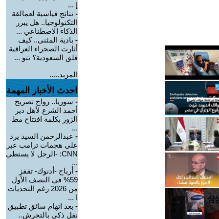
إ ...
-
نتائج قياسية لعمالقة
التكنولوجيا.. هل يبرر
الذكاء الاصطناعي ...
-
بادية المثنى.. كيف
أثارت الصحراء العراقية
قلق السعودية؟ تتو ...
المزيد.....
احدث الأخبار المهمة
-
سوريا.. رواج تصريح
أحمد الشرع لأهل دير
الزور بكلمة افتتاح مط
...
-
عبدالرحمن السيد يرد
على هجمات ترامب عبر
CNN: -الرجل لا يستطي
...
-
أرباح -أدنوك- تقفز
59% في النصف الأول
من 2026 رغم التحديات
ا ...
-
بعد اتهام سائق تطبيق
نقل ذكي بالتحرش..