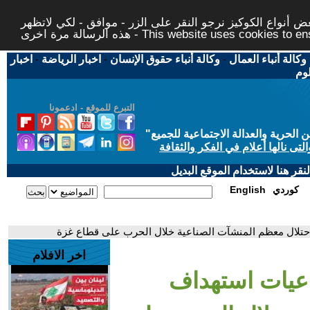
 أنواع الكوكيز نرجو النقر على الزر - موافق - لكي لاتظهر
This website uses cookies to ensure you ge
وكالة أنباء العمال
-
وكالة أنباء حقوق الإنسان
-
اخبار الرياضة
-
اخبار
لوم
التبرع للموقع - ادعمونا
حرية والعدالة الاجتماعية للجميع
"
تى نالها أعلام في الفكر والثقافة
قر هنا لاستخدام الموقع البديل
كوردي
English
احتلال معظم المنشآت الصناعية خلال الحرب على قطاع غزة
اخر الافلام
اعيات استهداف