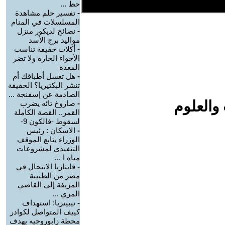
حظ ...
-
تفسير حلم مشاهدة
المسلسلات في المنام
-
نصائح لديكور منزل
مواليد برج الأسد‎
-
أكلات خفيفة تناسب
الأجواء الحارة ولا تضر
المعدة
-
هل تغسل أطباقك أم
تنشر البكتيريا؟ الحقيقة
الصادمة عن إسفنجة ...
والعلوم
-
صاروخ تائه يضرب
القمر.. القصة الكاملة
لسقوط -فالكون 9-
-
الاسكان : رئيس
الوزراء يتابع الموقف
التنفيذي لمشروعات
مياه ا ...
-
فانتازيا الانتحال في
مصر من الطبيبة
المزيفة إلى القاضي
المزي ...
-
نيبينزيا: استهداف
كييف المتواصل لكوادر
محطة زابوروجيه يهدف