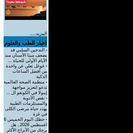
المزيد.....
اخبار الطب والعلوم
-
التدخين السلبي قد
يضعف مينا الأسنان منذ
الأيام الأولى للحياة ...
-
غوغل تعلن عن واحدة
من أفضل الساعات
الذكية
-
منظمة الصحة العالمية
تدعو لتعزيز مواجهة
إيبولا في الكونغو ال ...
-
نقص الأدوية
والمستلزمات الطبية
يهدد حياة مرضى الكلى
في غزة
-
حظك اليوم الخميس 6
اغسطس 2026.. هل
برجك من الأبراج الأكثر