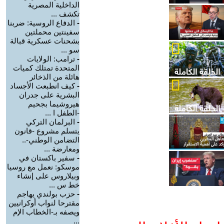
الداخلية المصرية
تكشف ...
-
الدفاع الروسية: ضربنا
سفينتين محملتين
بشحنات عسكرية قبالة
سو ...
-
ترامب: الولايات
المتحدة تمتلك كميات
هائلة من الذخائر
-
كيف انطبعت الأجساد
البشرية على جدران
هيروشيما بجحيم
-الطفل ا ...
-
البرلمان التركي
يتسلم مشروع -قانون
التضامن الوطني-..
ومعارضة ...
-
سفير باكستان في
موسكو: نعمل مع روسيا
وبيلاروس على إنشاء
خط س ...
-
حزب بولندي يهاجم
مقترحا لنواب أوكرانيين
ويصفه بـ-الخطاب الإم
...