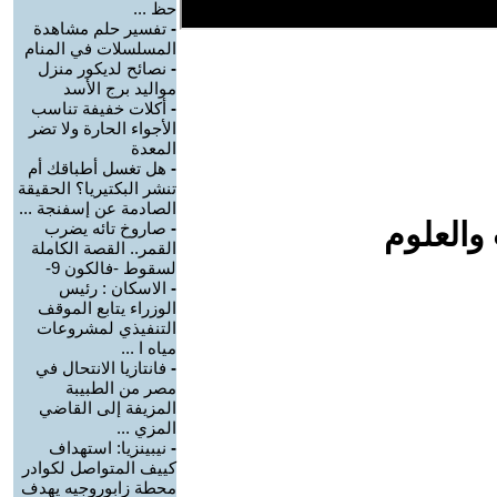
حظ ...
-
تفسير حلم مشاهدة
المسلسلات في المنام
-
نصائح لديكور منزل
مواليد برج الأسد‎
-
أكلات خفيفة تناسب
الأجواء الحارة ولا تضر
المعدة
-
هل تغسل أطباقك أم
تنشر البكتيريا؟ الحقيقة
الصادمة عن إسفنجة ...
والعلوم
-
صاروخ تائه يضرب
القمر.. القصة الكاملة
لسقوط -فالكون 9-
-
الاسكان : رئيس
الوزراء يتابع الموقف
التنفيذي لمشروعات
مياه ا ...
-
فانتازيا الانتحال في
مصر من الطبيبة
المزيفة إلى القاضي
المزي ...
-
نيبينزيا: استهداف
كييف المتواصل لكوادر
محطة زابوروجيه يهدف