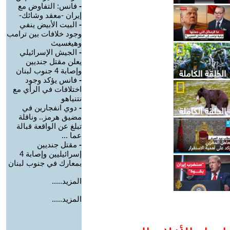
-
فانس: التفاوض مع
إيران -معقد وشائك-
-
البيت الأبيض ينفي
وجود خلافات بين ترامب
وهيغسيث
-
الجيش الإسرائيلي
يعلن مقتل جنديين
وإصابة 4 جنوب لبنان
-
فانس يؤكد وجود
اختلافات في الرأي مع
نتنياهو
-
دوي انفجارين في
مضيق هرمز.. وناقلة
تبلغ عن الواقعة قبالة
عما ...
-
مقتل جنديين
إسرائيليين وإصابة 4
بمعارك في جنوب لبنان
المزيد.....
المزيد.....