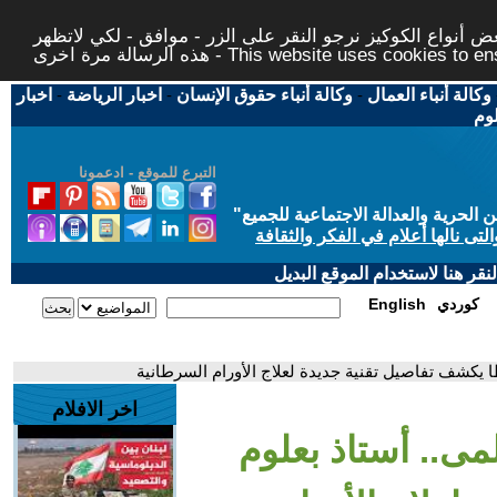
 أنواع الكوكيز نرجو النقر على الزر - موافق - لكي لاتظهر
This website uses cookies to ensure you ge
وكالة أنباء العمال
-
وكالة أنباء حقوق الإنسان
-
اخبار الرياضة
-
اخبار
لوم
التبرع للموقع - ادعمونا
حرية والعدالة الاجتماعية للجميع
"
تى نالها أعلام في الفكر والثقافة
قر هنا لاستخدام الموقع البديل
كوردي
English
 يكشف تفاصيل تقنية جديدة لعلاج الأورام السرطانية
اخر الافلام
مى.. أستاذ بعلوم