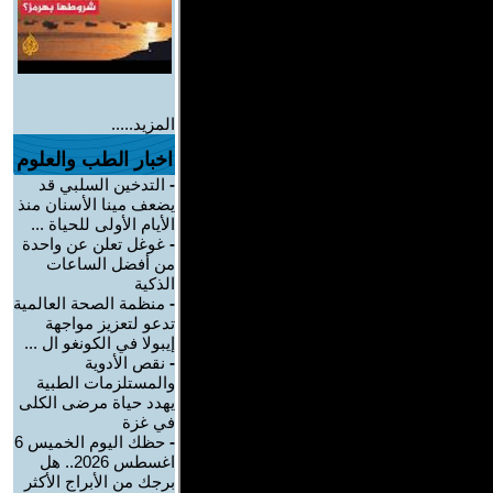
المزيد.....
اخبار الطب والعلوم
-
التدخين السلبي قد
يضعف مينا الأسنان منذ
الأيام الأولى للحياة ...
-
غوغل تعلن عن واحدة
من أفضل الساعات
الذكية
-
منظمة الصحة العالمية
تدعو لتعزيز مواجهة
إيبولا في الكونغو ال ...
-
نقص الأدوية
والمستلزمات الطبية
يهدد حياة مرضى الكلى
في غزة
-
حظك اليوم الخميس 6
اغسطس 2026.. هل
برجك من الأبراج الأكثر