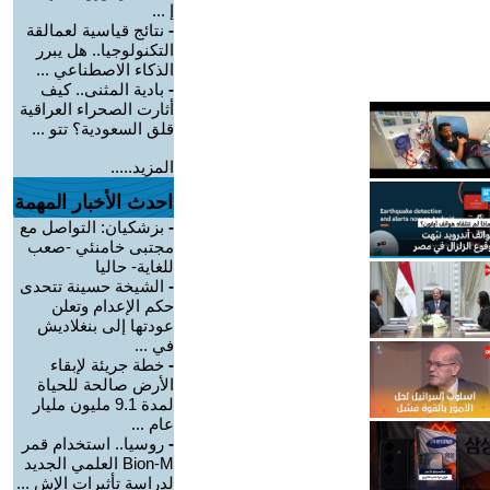
إ ...
-
نتائج قياسية لعمالقة
التكنولوجيا.. هل يبرر
الذكاء الاصطناعي ...
-
بادية المثنى.. كيف
أثارت الصحراء العراقية
قلق السعودية؟ تتو ...
المزيد.....
احدث الأخبار المهمة
-
بزشكيان: التواصل مع
مجتبى خامنئي -صعب
للغاية- حاليا
-
الشيخة حسينة تتحدى
حكم الإعدام وتعلن
عودتها إلى بنغلاديش
في ...
-
خطة جريئة لإبقاء
الأرض صالحة للحياة
لمدة 9.1 مليون مليار
عام ...
-
روسيا.. استخدام قمر
Bion-M العلمي الجديد
لدراسة تأثيرات الإش ...