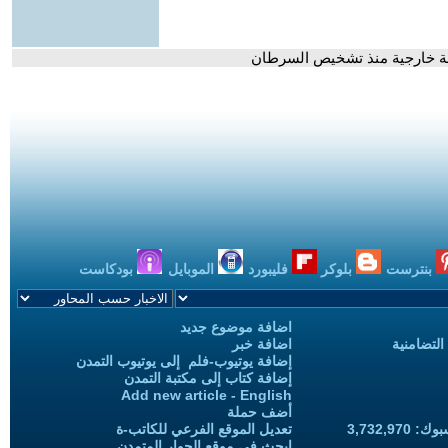
رحلة خارجية منذ تشخيص السرطان
بنترست
بلوكر
فليبورد
الموبايل
بودكاست
اضافة موضوع جديد
التضامنية
اضافة خبر
إضافة يوتيوب-فلم إلى يوتيوب التمدن
إضافة كتاب إلى مكتبة التمدن
Add new article - English
أضف حملة
3,732,97
تعديل الموقع الفرعي للكاتب-ة
ابحث في موقع الحوار المتمدن