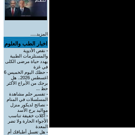
المزيد.....
اخبار الطب والعلوم
-
نقص الأدوية
والمستلزمات الطبية
يهدد حياة مرضى الكلى
في غزة
-
حظك اليوم الخميس 6
اغسطس 2026.. هل
برجك من الأبراج الأكثر
حظ ...
-
تفسير حلم مشاهدة
المسلسلات في المنام
-
نصائح لديكور منزل
مواليد برج الأسد‎
-
أكلات خفيفة تناسب
الأجواء الحارة ولا تضر
المعدة
-
هل تغسل أطباقك أم