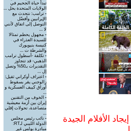
تبدأ حياة الجحيم في
الولايات المتحدة بحل ...
-
ترامب: نتحدث مع
الإيرانيين وأفضّل
التوصل إلى اتفاق لأنني
لا ...
-
مجهول يحطم تمثالا
للسيدة العذراء في
كنيسة بنيويورك
والشرطة ت ...
-
تكلفة -أسطول ترامب
الذهبي- قد تتجاوز
التقديرات بـ50% وتصل
إل ...
-
اعتراف أوكراني ثقيل:
زالوجني يقر بسقوط
أوراق كييف العسكرية و
...
-
الخوف من التقنين
إيران بين أزمة معيشية
متصاعدة، تحولات إقلي
...
جاد الأفلام الجيدة
-
نائب رئيس مجلس
الدولة الليبي لـRT:
ا
مبادرة بولس غير