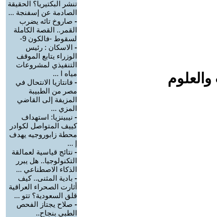
تنشر البكتيريا؟ الحقيقة
الصادمة عن إسفنجة ...
-
صاروخ تائه يضرب
القمر.. القصة الكاملة
لسقوط -فالكون 9-
-
الاسكان : رئيس
الوزراء يتابع الموقف
التنفيذي لمشروعات
مياه ا ...
والعلوم
-
فانتازيا الانتحال في
مصر من الطبيبة
المزيفة إلى القاضي
المزي ...
-
نيبينزيا: استهداف
كييف المتواصل لكوادر
محطة زابوروجيه يهدف
إ ...
-
نتائج قياسية لعمالقة
التكنولوجيا.. هل يبرر
الذكاء الاصطناعي ...
-
بادية المثنى.. كيف
أثارت الصحراء العراقية
قلق السعودية؟ تتو ...
-
صلاح يجتاز الفحص
الطبي بنجاح..