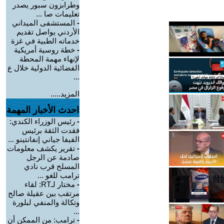
وطرابزون سبور يصدر
تعليمات صا ...
-
المستشفى الميداني
الأردني يواصل تقديم
خدماته الطبية في غزة
-
خطة روسية أمريكية
لإنهاء مهمة المحطة
الفضائية الدولية خلال ع
...
المزيد.....
احدث الأخبار المهمة
-
رئيس الوزراء الكندي:
فقدت الثقة برئيس
الفيفا جياني إنفانتينو ...
-
تقرير يكشف معلومات
صادمة عن الرجل
المسلح قرب نادي
ترامب للغو ...
-
مختار لـRT: لقاء
مرتقب بين عقيلة صالح
وتكالة والمنفي لبلورة
...
-
ترامب: من الممكن أن