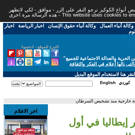
 أنواع الكوكيز نرجو النقر على الزر - موافق - لكي لاتظهر
This website uses cookies to ensure you ge
وكالة أنباء العمال
-
وكالة أنباء حقوق الإنسان
-
اخبار الرياضة
-
اخبار
لوم
التبرع للموقع - ادعمونا
حرية والعدالة الاجتماعية للجميع
"
تى نالها أعلام في الفكر والثقافة
قر هنا لاستخدام الموقع البديل
كوردي
English
رحلة خارجية منذ تشخيص السرطان
اخر الافلام
ر إيطاليا في أول